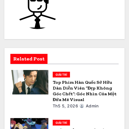
ư
ớ
n
g
b
Related Post
à
i
GIẢI TRÍ
Top Phim Hàn Quốc Sở Hữu
v
Dàn Diễn Viên “Đẹp Không
Góc Chết”: Góc Nhìn Của Một
i
Đứa Mê Visual
Th5 5, 2026
Admin
ế
t
GIẢI TRÍ