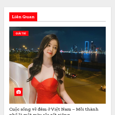
Liên Quan
GIẢI TRÍ
Cuộc sống về đêm ở Việt Nam – Mỗi thành
phố là một màu sắc rất riêng