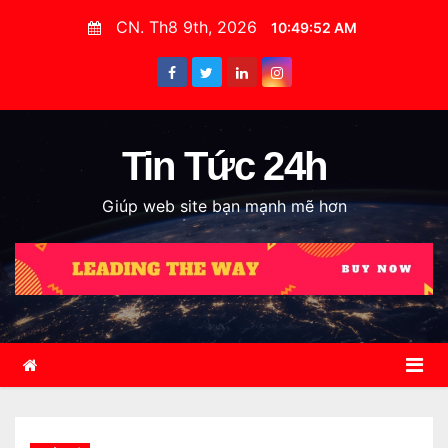
S
CN. Th8 9th, 2026
10:49:54 AM
k
i
p
t
o
Tin Tức 24h
c
Giúp web site bạn mạnh mẽ hơn
o
n
t
e
n
t