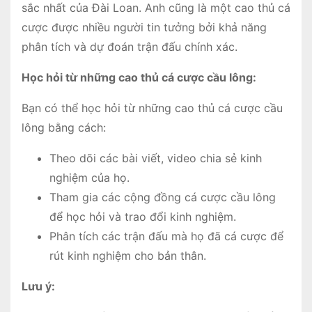
sắc nhất của Đài Loan. Anh cũng là một cao thủ cá
cược được nhiều người tin tưởng bởi khả năng
phân tích và dự đoán trận đấu chính xác.
Học hỏi từ những cao thủ cá cược cầu lông:
Bạn có thể học hỏi từ những cao thủ cá cược cầu
lông bằng cách:
Theo dõi các bài viết, video chia sẻ kinh
nghiệm của họ.
Tham gia các cộng đồng cá cược cầu lông
để học hỏi và trao đổi kinh nghiệm.
Phân tích các trận đấu mà họ đã cá cược để
rút kinh nghiệm cho bản thân.
Lưu ý: