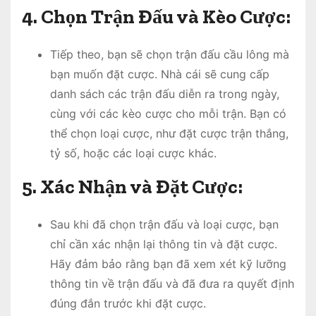
4. Chọn Trận Đấu và Kèo Cược:
Tiếp theo, bạn sẽ chọn trận đấu cầu lông mà
bạn muốn đặt cược. Nhà cái sẽ cung cấp
danh sách các trận đấu diễn ra trong ngày,
cùng với các kèo cược cho mỗi trận. Bạn có
thể chọn loại cược, như đặt cược trận thắng,
tỷ số, hoặc các loại cược khác.
5. Xác Nhận và Đặt Cược:
Sau khi đã chọn trận đấu và loại cược, bạn
chỉ cần xác nhận lại thông tin và đặt cược.
Hãy đảm bảo rằng bạn đã xem xét kỹ lưỡng
thông tin về trận đấu và đã đưa ra quyết định
đúng đắn trước khi đặt cược.