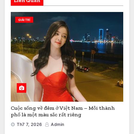
Liên Quan
GIẢI TRÍ
Cuộc sống về đêm ở Việt Nam – Mỗi thành
phố là một màu sắc rất riêng
Th7 7, 2026
Admin