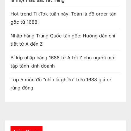
là một màu sắc rất riêng
Hot trend TikTok tuần này: Toàn là đồ order tận
gốc từ 1688!
Nhập hàng Trung Quốc tận gốc: Hướng dẫn chi
tiết từ A đến Z
Bí kíp nhập hàng 1688 từ A tới Z cho người mới
tập tành kinh doanh
Top 5 món đồ “nhìn là ghiền” trên 1688 giá rẻ
rúng động