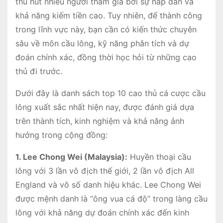
thu hút nhiều người tham gia bởi sự hấp dẫn và
khả năng kiếm tiền cao. Tuy nhiên, để thành công
trong lĩnh vực này, bạn cần có kiến thức chuyên
sâu về môn cầu lông, kỹ năng phân tích và dự
đoán chính xác, đồng thời học hỏi từ những cao
thủ đi trước.
Dưới đây là danh sách top 10 cao thủ cá cược cầu
lông xuất sắc nhất hiện nay, được đánh giá dựa
trên thành tích, kinh nghiệm và khả năng ảnh
hưởng trong cộng đồng:
1. Lee Chong Wei (Malaysia):
Huyền thoại cầu
lông với 3 lần vô địch thế giới, 2 lần vô địch All
England và vô số danh hiệu khác. Lee Chong Wei
được mệnh danh là “ông vua cá độ” trong làng cầu
lông với khả năng dự đoán chính xác đến kinh