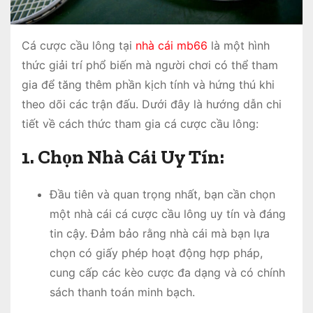
Cá cược cầu lông tại
nhà cái mb66
là một hình
thức giải trí phổ biến mà người chơi có thể tham
gia để tăng thêm phần kịch tính và hứng thú khi
theo dõi các trận đấu. Dưới đây là hướng dẫn chi
tiết về cách thức tham gia cá cược cầu lông:
1. Chọn Nhà Cái Uy Tín:
Đầu tiên và quan trọng nhất, bạn cần chọn
một nhà cái cá cược cầu lông uy tín và đáng
tin cậy. Đảm bảo rằng nhà cái mà bạn lựa
chọn có giấy phép hoạt động hợp pháp,
cung cấp các kèo cược đa dạng và có chính
sách thanh toán minh bạch.