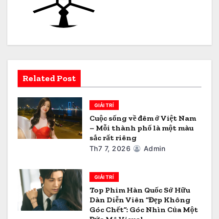
ớ
n
g
b
Related Post
à
i
GIẢI TRÍ
Cuộc sống về đêm ở Việt Nam
v
– Mỗi thành phố là một màu
sắc rất riêng
i
Th7 7, 2026
Admin
ế
GIẢI TRÍ
t
Top Phim Hàn Quốc Sở Hữu
Dàn Diễn Viên “Đẹp Không
Góc Chết”: Góc Nhìn Của Một