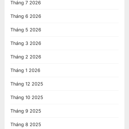
Tháng 7 2026
Tháng 6 2026
Tháng 5 2026
Tháng 3 2026
Tháng 2 2026
Tháng 1 2026
Tháng 12 2025
Tháng 10 2025
Tháng 9 2025
Tháng 8 2025