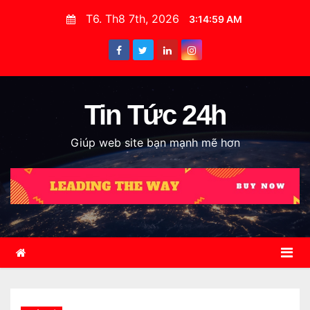
S
T6. Th8 7th, 2026
3:15:00 AM
k
i
p
t
o
Tin Tức 24h
c
Giúp web site bạn mạnh mẽ hơn
o
n
t
e
n
t