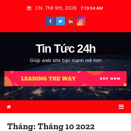
S
CN. Th8 9th, 2026
7:13:56 AM
k
i
p
t
o
Tin Tức 24h
c
Giúp web site bạn mạnh mẽ hơn
o
n
t
e
n
t
Tháng:
Tháng 10 2022