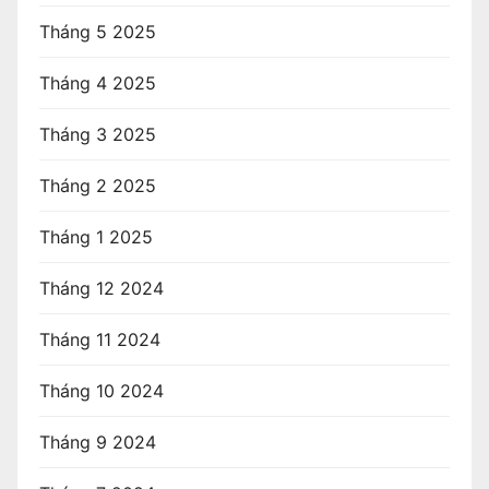
Tháng 5 2025
Tháng 4 2025
Tháng 3 2025
Tháng 2 2025
Tháng 1 2025
Tháng 12 2024
Tháng 11 2024
Tháng 10 2024
Tháng 9 2024