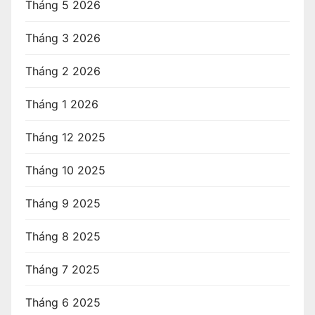
à
Tháng 5 2026
i
Tháng 3 2026
v
Tháng 2 2026
i
Tháng 1 2026
ế
Tháng 12 2025
t
Tháng 10 2025
Tháng 9 2025
Tháng 8 2025
Tháng 7 2025
Tháng 6 2025