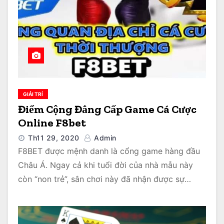
GIẢI TRÍ
Điểm Cộng Đẳng Cấp Game Cá Cược
Online F8bet
Th11 29, 2020
Admin
F8BET được mệnh danh là cổng game hàng đầu
Châu Á. Ngay cả khi tuổi đời của nhà mẫu này
còn “non trẻ”, sân chơi này đã nhận được sự…