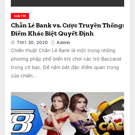
GIẢI TRÍ
Chẵn Lẻ Bank vs. Cược Truyền Thống:
Điểm Khác Biệt Quyết Định
Th11 30, 2020
Admin
Chiến thuật Chẵn Lẻ Bank là một trong những
phương pháp phổ biến khi chơi các trò Baccarat
trong cờ bạc. Để nắm bắt đặc điểm quan trọng
của chiến…