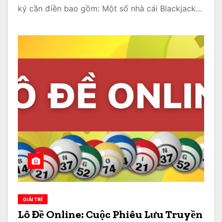
ký cần điền bao gồm: Một số nhà cái Blackjack…
GIẢI TRÍ
Lô Đề Online: Cuộc Phiêu Lưu Truyền