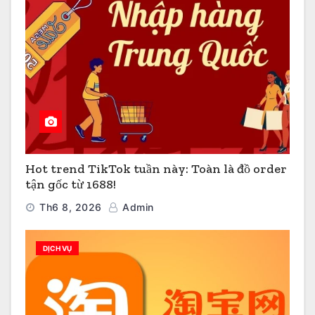
Hot trend TikTok tuần này: Toàn là đồ order
tận gốc từ 1688!
Th6 8, 2026
Admin
DỊCH VỤ