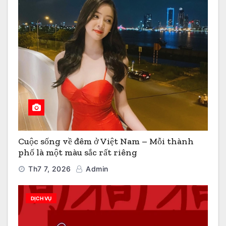
Cuộc sống về đêm ở Việt Nam – Mỗi thành
phố là một màu sắc rất riêng
Th7 7, 2026
Admin
DỊCH VỤ