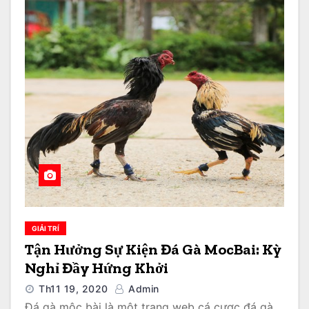
GIẢI TRÍ
Tận Hưởng Sự Kiện Đá Gà MocBai: Kỳ
Nghỉ Đầy Hứng Khởi
Th11 19, 2020
Admin
Đá gà mộc bài là một trang web cá cược đá gà