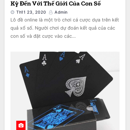
Kỳ Đến Với Thế Giới Của Con Số
Th11 23, 2020
Admin
Lô đề online là một trò chơi cá cược dựa trên kết
quả xổ số. Người chơi dự đoán kết quả của các
con số và đặt cược vào các…