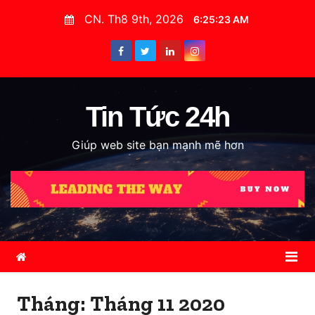
S
CN. Th8 9th, 2026
6:25:25 AM
k
i
p
t
o
Tin Tức 24h
c
Giúp web site bạn mạnh mẽ hơn
o
n
t
e
n
t
Tháng:
Tháng 11 2020