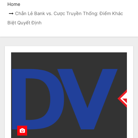
Home
Chẵn Lẻ Bank vs. Cược Truyền Thống: Điểm Khác
Biệt Quyết Định