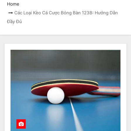
Home
Các Loại Kèo Cá Cược Bóng Bàn 123B: Hướng Dẫn
Đầy Đủ