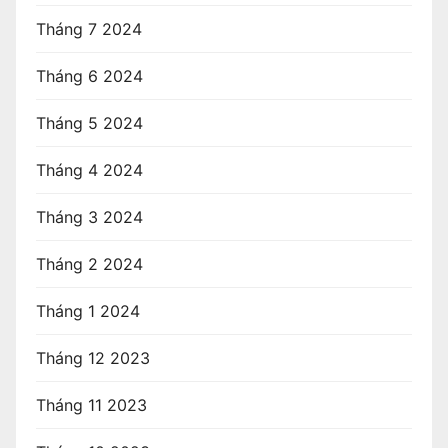
Tháng 7 2024
Tháng 6 2024
Tháng 5 2024
Tháng 4 2024
Tháng 3 2024
Tháng 2 2024
Tháng 1 2024
Tháng 12 2023
Tháng 11 2023