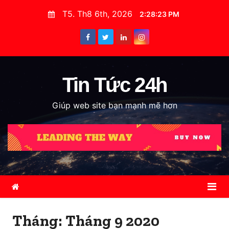
S
T5. Th8 6th, 2026
2:28:25 PM
k
i
p
t
o
Tin Tức 24h
c
Giúp web site bạn mạnh mẽ hơn
o
n
t
e
n
t
Tháng:
Tháng 9 2020