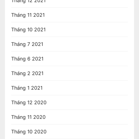
Tháng 12 2021
Tháng 11 2021
Tháng 10 2021
Tháng 7 2021
Tháng 6 2021
Tháng 2 2021
Tháng 1 2021
Tháng 12 2020
Tháng 11 2020
Tháng 10 2020