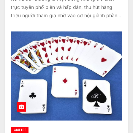
trực tuyến phổ biến và hấp dẫn, thu hút hàng
triệu người tham gia nhờ vào cơ hội giành phần…
GIẢI TRÍ