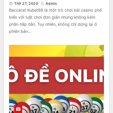
Th9 27, 2020
Admin
Baccarat Kubet88 là một trò chơi bài casino phổ
biến với luật chơi đơn giản nhưng không kém
phần hấp dẫn. Tuy nhiên, không chỉ dừng lại ở
phiên bản…