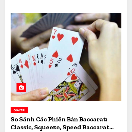
GIẢI TRÍ
So Sánh Các Phiên Bản Baccarat:
Classic, Squeeze, Speed Baccarat…