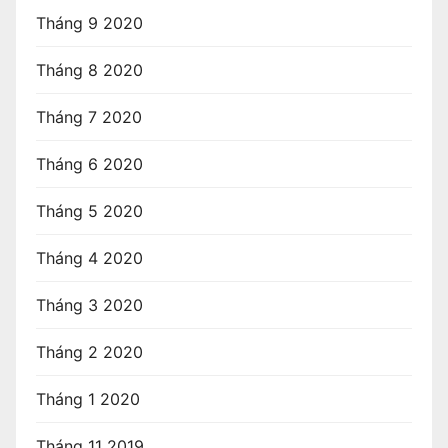
Tháng 9 2020
Tháng 8 2020
Tháng 7 2020
Tháng 6 2020
Tháng 5 2020
Tháng 4 2020
Tháng 3 2020
Tháng 2 2020
Tháng 1 2020
Tháng 11 2019