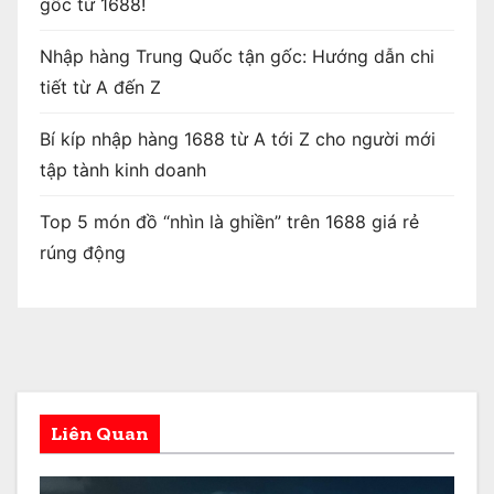
gốc từ 1688!
Nhập hàng Trung Quốc tận gốc: Hướng dẫn chi
tiết từ A đến Z
Bí kíp nhập hàng 1688 từ A tới Z cho người mới
tập tành kinh doanh
Top 5 món đồ “nhìn là ghiền” trên 1688 giá rẻ
rúng động
Liên Quan