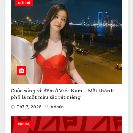
GIẢI TRÍ
Cuộc sống về đêm ở Việt Nam – Mỗi thành
phố là một màu sắc rất riêng
Th7 7, 2026
Admin
DỊCH VỤ