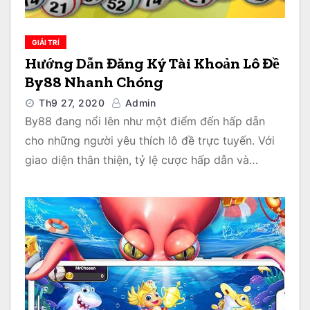
GIẢI TRÍ
Hướng Dẫn Đăng Ký Tài Khoản Lô Đề
By88 Nhanh Chóng
Th9 27, 2020
Admin
By88 đang nổi lên như một điểm đến hấp dẫn
cho những người yêu thích lô đề trực tuyến. Với
giao diện thân thiện, tỷ lệ cược hấp dẫn và…