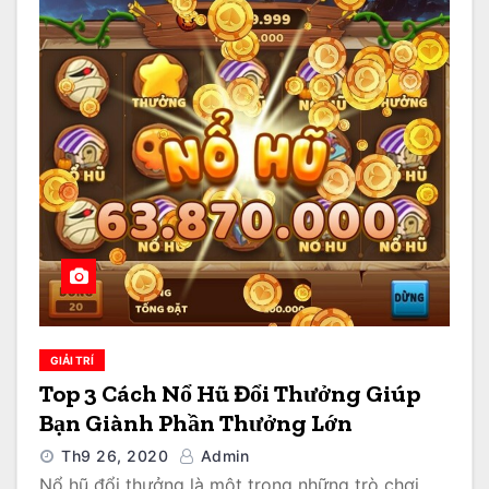
GIẢI TRÍ
Top 3 Cách Nổ Hũ Đổi Thưởng Giúp
Bạn Giành Phần Thưởng Lớn
Th9 26, 2020
Admin
Nổ hũ đổi thưởng là một trong những trò chơi