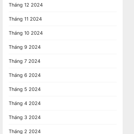
Tháng 12 2024
Tháng 11 2024
Tháng 10 2024
Tháng 9 2024
Tháng 7 2024
Tháng 6 2024
Tháng 5 2024
Tháng 4 2024
Tháng 3 2024
Tháng 2 2024