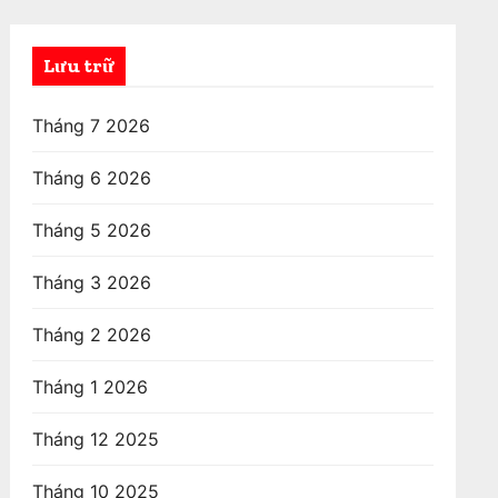
Lưu trữ
Tháng 7 2026
Tháng 6 2026
Tháng 5 2026
Tháng 3 2026
Tháng 2 2026
Tháng 1 2026
Tháng 12 2025
Tháng 10 2025