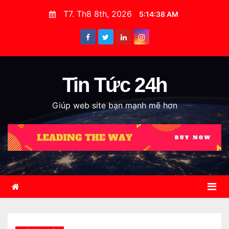
S
T7. Th8 8th, 2026
5:14:39 AM
k
i
p
t
o
Tin Tức 24h
c
Giúp web site bạn mạnh mẽ hơn
o
n
t
e
n
t