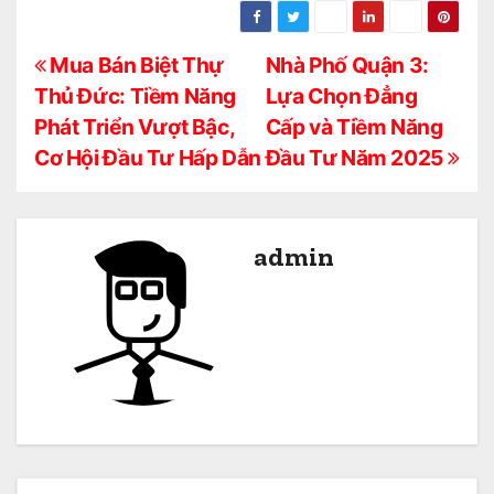
Đ
Mua Bán Biệt Thự
Nhà Phố Quận 3:
Thủ Đức: Tiềm Năng
Lựa Chọn Đẳng
i
Phát Triển Vượt Bậc,
Cấp và Tiềm Năng
ề
Cơ Hội Đầu Tư Hấp Dẫn
Đầu Tư Năm 2025
u
h
admin
ư
ớ
n
g
b