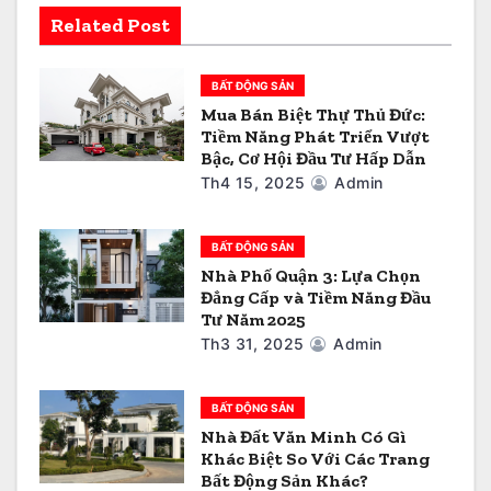
à
Related Post
i
BẤT ĐỘNG SẢN
v
Mua Bán Biệt Thự Thủ Đức:
Tiềm Năng Phát Triển Vượt
i
Bậc, Cơ Hội Đầu Tư Hấp Dẫn
ế
Th4 15, 2025
Admin
t
BẤT ĐỘNG SẢN
Nhà Phố Quận 3: Lựa Chọn
Đẳng Cấp và Tiềm Năng Đầu
Tư Năm 2025
Th3 31, 2025
Admin
BẤT ĐỘNG SẢN
Nhà Đất Văn Minh Có Gì
Khác Biệt So Với Các Trang
Bất Động Sản Khác?