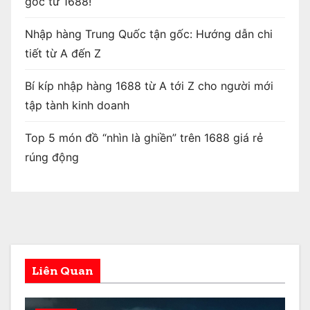
gốc từ 1688!
Nhập hàng Trung Quốc tận gốc: Hướng dẫn chi
tiết từ A đến Z
Bí kíp nhập hàng 1688 từ A tới Z cho người mới
tập tành kinh doanh
Top 5 món đồ “nhìn là ghiền” trên 1688 giá rẻ
rúng động
Liên Quan