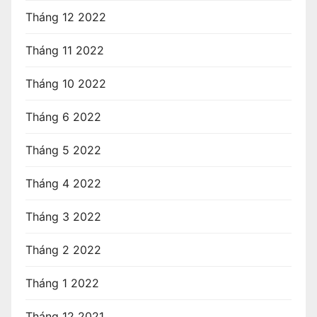
Tháng 12 2022
Tháng 11 2022
Tháng 10 2022
Tháng 6 2022
Tháng 5 2022
Tháng 4 2022
Tháng 3 2022
Tháng 2 2022
Tháng 1 2022
Tháng 12 2021