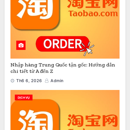
Nhập hàng Trung Quốc tận gốc: Hướng dẫn
chi tiết từ A đến Z
Th6 6, 2026
Admin
DỊCH VỤ