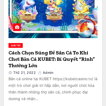
GIẢI TRÍ
Cách Chọn Súng Để Săn Cá To Khi
Chơi Bắn Cá KUBET: Bí Quyết “Rinh”
Thưởng Lớn
Th2 21, 2022
Admin
Bắn cá online tại KUBET https://kubetcasino.tv/ là
một trò chơi giải trí hấp dẫn, nơi người chơi hóa
thân thành những thợ săn cá, chinh phục đại
dương và nhận…