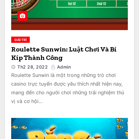
GIẢI TRÍ
Roulette Sunwin: Luật Chơi Và Bí
Kíp Thành Công
Th2 28, 2022
Admin
Roulette Sunwin là một trong những trò chơi
casino trực tuyến được yêu thích nhất hiện nay,
mang đến cho người chơi những trải nghiệm thú
vị và cơ hội…