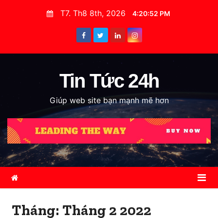
S
T7. Th8 8th, 2026
4:20:54 PM
k
i
p
t
o
Tin Tức 24h
c
Giúp web site bạn mạnh mẽ hơn
o
n
t
e
n
t
Tháng:
Tháng 2 2022