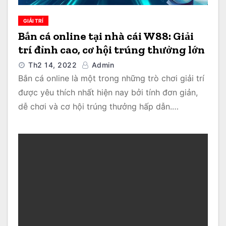
GIẢI TRÍ
Bắn cá online tại nhà cái W88: Giải
trí đỉnh cao, cơ hội trúng thưởng lớn
Th2 14, 2022
Admin
Bắn cá online là một trong những trò chơi giải trí
được yêu thích nhất hiện nay bởi tính đơn giản,
dễ chơi và cơ hội trúng thưởng hấp dẫn.…