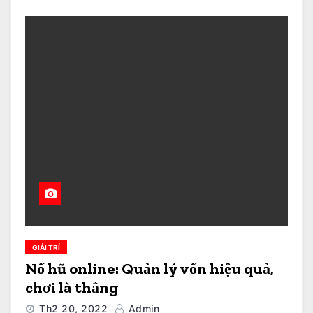
GIẢI TRÍ
Nổ hũ online: Quản lý vốn hiệu quả,
chơi là thắng
Th2 20, 2022
Admin