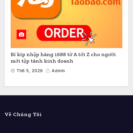
Bí kíp nhập hàng 1688 từ A tới Z cho người
mới tập tành kinh doanh
Th6 5, 2026
Admin
Về Chúng Tôi