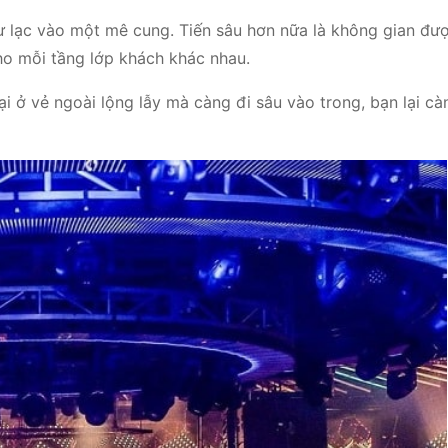
 lạc vào một mê cung. Tiến sâu hơn nữa là không gian được
ho mỗi tầng lớp khách khác nhau.
i ở vẻ ngoài lộng lẫy mà càng đi sâu vào trong, bạn lại cà