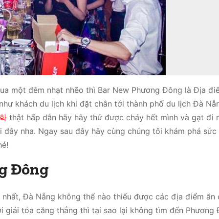
qua một đêm nhạt nhẽo thì Bar New Phương Đông là Địa đi
 như khách du lịch khi đặt chân tới thành phố du lịch Đà Nẵ
화
thật hấp dẫn hãy hãy thử được cháy hết mình và gạt đi
i đây nha. Ngay sau đây hãy cùng chúng tôi khám phá sức 
hé!
ng Đông
 nhất, Đà Nẵng không thể nào thiếu được các địa điểm ăn c
i giải tỏa căng thẳng thì tại sao lại không tìm đến Phương