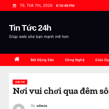
S
T6. Th8 7th, 2026
6:19:51 PM
k
i
p
Tin Tức 24h
t
Giúp web site bạn mạnh mẽ hơn
o
c
o
n
Bất Động Sản
Công Nghệ
Giáo D
t
e
n
GIẢI TRÍ
t
Nơi vui chơi qua đêm s
By
admin