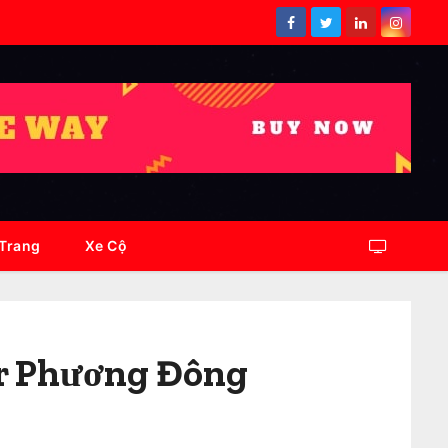
 Trang
Xe Cộ
ar Phương Đông