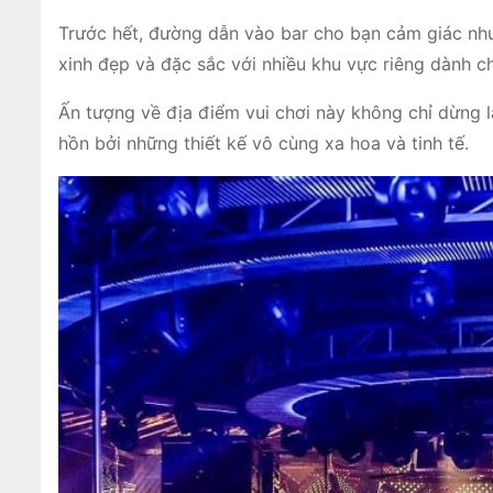
Trước hết, đường dẫn vào bar cho bạn cảm giác như
xinh đẹp và đặc sắc với nhiều khu vực riêng dành c
Ấn tượng về địa điểm vui chơi này không chỉ dừng lạ
hồn bởi những thiết kế vô cùng xa hoa và tinh tế.