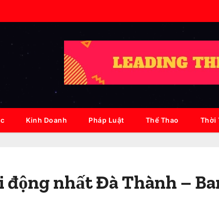
ục
Kinh Doanh
Pháp Luật
Thể Thao
Thời
ôi động nhất Đà Thành – B