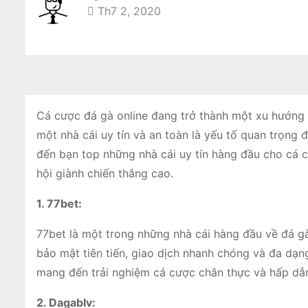
Th7 2, 2020
Cá cược đá gà online đang trở thành một xu hướng gi
một nhà cái uy tín và an toàn là yếu tố quan trọng đ
đến bạn top những nhà cái uy tín hàng đầu cho cá cư
hội giành chiến thắng cao.
1. 77bet:
77bet là một trong những nhà cái hàng đầu về đá gà
bảo mật tiên tiến, giao dịch nhanh chóng và đa dạng
mang đến trải nghiệm cá cược chân thực và hấp dẫ
2. Dagablv: