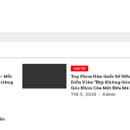
GIẢI TRÍ
 – Mỗi
Top Phim Hàn Quốc Sở Hữ
 riêng
Diễn Viên “Đẹp Không Góc
Góc Nhìn Của Một Đứa Mê 
Th5 5, 2026
Admin
hi