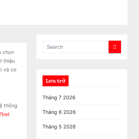
a chọn
i thiệu
ị và cơ
Lưu trữ
Tháng 7 2026
hệ thống
Tháng 6 2026
7bet
Tháng 5 2026