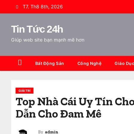
S
T7. Th8 8th, 2026
k
i
Tin Tức 24h
p
t
Giúp web site bạn mạnh mẽ hơn
o
c
o
Bất Động Sản
Công Nghệ
Giáo Dụ
n
t
e
GIẢI TRÍ
n
Top Nhà Cái Uy Tín Cho
t
Dẫn Cho Đam Mê
By
admin