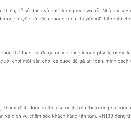
ân thiện, dễ sử dụng và chất lượng dịch vụ tốt. Nhà cái này
à thường xuyên có các chương trình khuyến mãi hấp dẫn ch
cược thể thao, và đá gà online cũng không phải là ngoại lệ
gười chơi một sân chơi cá cược đá gà an toàn, minh bạch 
 khẳng định được vị thế của mình trên thị trường cá cược
p dẫn và dịch vụ chăm sóc khách hàng tận tâm, VN138 đang t