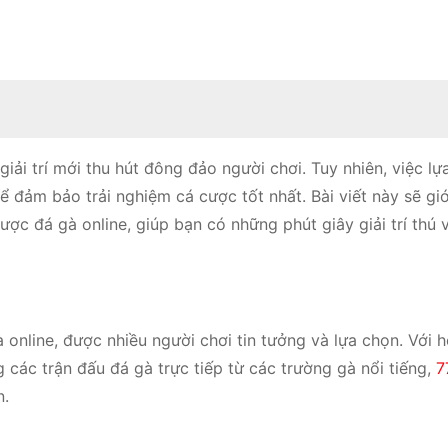
ải trí mới thu hút đông đảo người chơi. Tuy nhiên, việc lự
ể đảm bảo trải nghiệm cá cược tốt nhất. Bài viết này sẽ giớ
ợc đá gà online, giúp bạn có những phút giây giải trí thú v
 online, được nhiều người chơi tin tưởng và lựa chọn. Với 
 các trận đấu đá gà trực tiếp từ các trường gà nổi tiếng,
7
n.