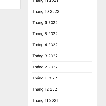
Tháng 11 2022
Tháng 10 2022
Tháng 6 2022
Tháng 5 2022
Tháng 4 2022
Tháng 3 2022
Tháng 2 2022
Tháng 1 2022
Tháng 12 2021
Tháng 11 2021