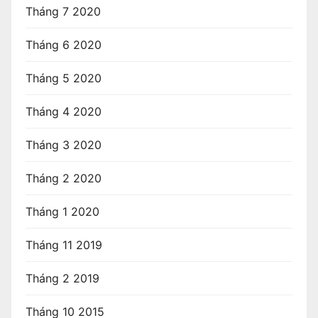
Tháng 7 2020
Tháng 6 2020
Tháng 5 2020
Tháng 4 2020
Tháng 3 2020
Tháng 2 2020
Tháng 1 2020
Tháng 11 2019
Tháng 2 2019
Tháng 10 2015