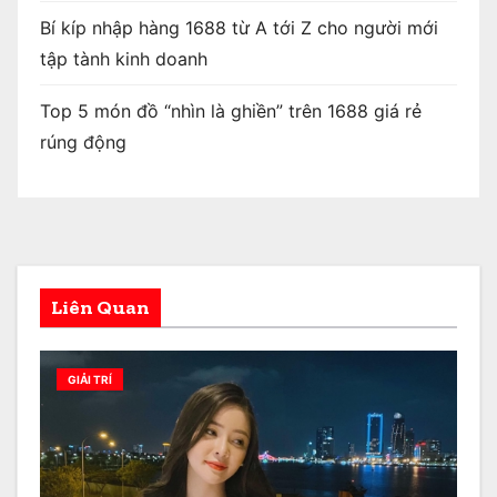
Bí kíp nhập hàng 1688 từ A tới Z cho người mới
tập tành kinh doanh
Top 5 món đồ “nhìn là ghiền” trên 1688 giá rẻ
rúng động
Liên Quan
GIẢI TRÍ