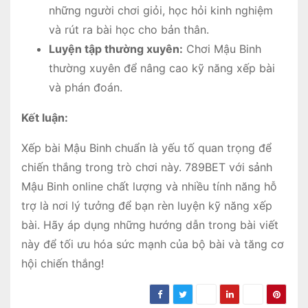
những người chơi giỏi, học hỏi kinh nghiệm
và rút ra bài học cho bản thân.
Luyện tập thường xuyên:
Chơi Mậu Binh
thường xuyên để nâng cao kỹ năng xếp bài
và phán đoán.
Kết luận:
Xếp bài Mậu Binh chuẩn là yếu tố quan trọng để
chiến thắng trong trò chơi này. 789BET với sảnh
Mậu Binh online chất lượng và nhiều tính năng hỗ
trợ là nơi lý tưởng để bạn rèn luyện kỹ năng xếp
bài. Hãy áp dụng những hướng dẫn trong bài viết
này để tối ưu hóa sức mạnh của bộ bài và tăng cơ
hội chiến thắng!