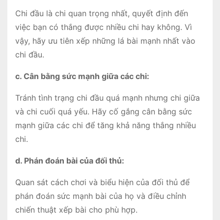
Chi đầu là chi quan trọng nhất, quyết định đến
việc bạn có thắng được nhiều chi hay không. Vì
vậy, hãy ưu tiên xếp những lá bài mạnh nhất vào
chi đầu.
c. Cân bằng sức mạnh giữa các chi:
Tránh tình trạng chi đầu quá mạnh nhưng chi giữa
và chi cuối quá yếu. Hãy cố gắng cân bằng sức
mạnh giữa các chi để tăng khả năng thắng nhiều
chi.
d. Phán đoán bài của đối thủ:
Quan sát cách chơi và biểu hiện của đối thủ để
phán đoán sức mạnh bài của họ và điều chỉnh
chiến thuật xếp bài cho phù hợp.