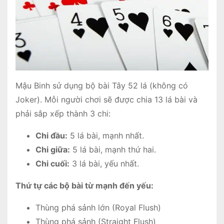
Mậu Binh sử dụng bộ bài Tây 52 lá (không có
Joker). Mỗi người chơi sẽ được chia 13 lá bài và
phải sắp xếp thành 3 chi:
Chi đầu:
5 lá bài, mạnh nhất.
Chi giữa:
5 lá bài, mạnh thứ hai.
Chi cuối:
3 lá bài, yếu nhất.
Thứ tự các bộ bài từ mạnh đến yếu:
Thùng phá sảnh lớn (Royal Flush)
Thùng phá sảnh (Straight Flush)