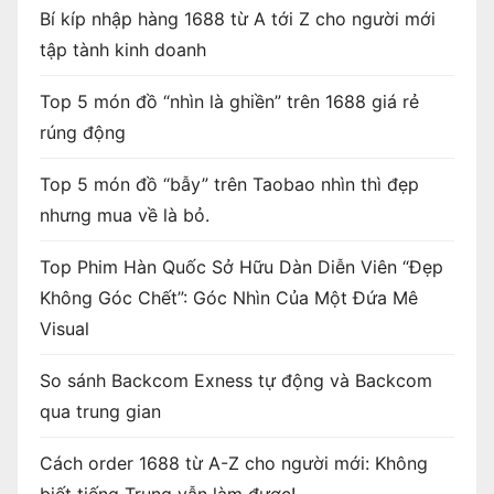
Bí kíp nhập hàng 1688 từ A tới Z cho người mới
tập tành kinh doanh
Top 5 món đồ “nhìn là ghiền” trên 1688 giá rẻ
rúng động
Top 5 món đồ “bẫy” trên Taobao nhìn thì đẹp
nhưng mua về là bỏ.
Top Phim Hàn Quốc Sở Hữu Dàn Diễn Viên “Đẹp
Không Góc Chết”: Góc Nhìn Của Một Đứa Mê
Visual
So sánh Backcom Exness tự động và Backcom
qua trung gian
Cách order 1688 từ A-Z cho người mới: Không