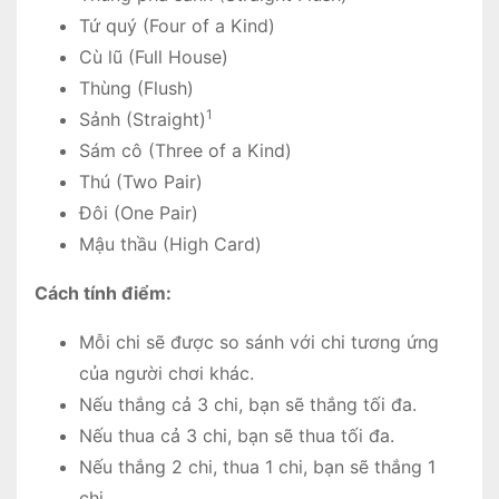
Tứ quý (Four of a Kind)
Cù lũ (Full House)
Thùng (Flush)
1
Sảnh (Straight)
Sám cô (Three of a Kind)
Thú (Two Pair)
Đôi (One Pair)
Mậu thầu (High Card)
Cách tính điểm:
Mỗi chi sẽ được so sánh với chi tương ứng
của người chơi khác.
Nếu thắng cả 3 chi, bạn sẽ thắng tối đa.
Nếu thua cả 3 chi, bạn sẽ thua tối đa.
Nếu thắng 2 chi, thua 1 chi, bạn sẽ thắng 1
chi.