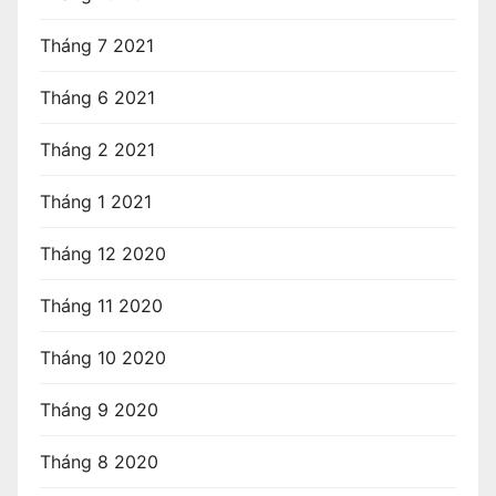
Tháng 7 2021
Tháng 6 2021
Tháng 2 2021
Tháng 1 2021
Tháng 12 2020
Tháng 11 2020
Tháng 10 2020
Tháng 9 2020
Tháng 8 2020