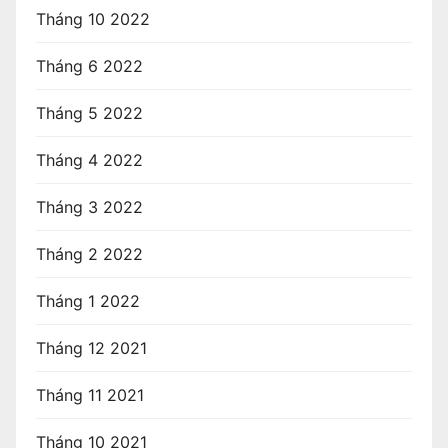
Tháng 10 2022
Tháng 6 2022
Tháng 5 2022
Tháng 4 2022
Tháng 3 2022
Tháng 2 2022
Tháng 1 2022
Tháng 12 2021
Tháng 11 2021
Tháng 10 2021