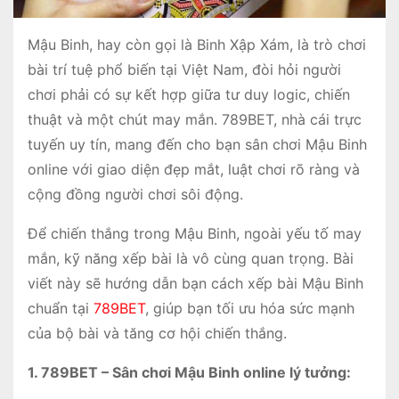
Mậu Binh, hay còn gọi là Binh Xập Xám, là trò chơi
bài trí tuệ phổ biến tại Việt Nam, đòi hỏi người
chơi phải có sự kết hợp giữa tư duy logic, chiến
thuật và một chút may mắn. 789BET, nhà cái trực
tuyến uy tín, mang đến cho bạn sân chơi Mậu Binh
online với giao diện đẹp mắt, luật chơi rõ ràng và
cộng đồng người chơi sôi động.
Để chiến thắng trong Mậu Binh, ngoài yếu tố may
mắn, kỹ năng xếp bài là vô cùng quan trọng. Bài
viết này sẽ hướng dẫn bạn cách xếp bài Mậu Binh
chuẩn tại
789BET
, giúp bạn tối ưu hóa sức mạnh
của bộ bài và tăng cơ hội chiến thắng.
1. 789BET – Sân chơi Mậu Binh online lý tưởng: