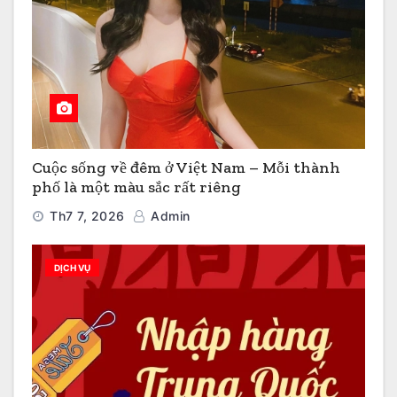
Cuộc sống về đêm ở Việt Nam – Mỗi thành
phố là một màu sắc rất riêng
Th7 7, 2026
Admin
DỊCH VỤ