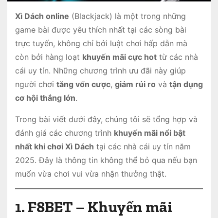
Xì Dách online
(Blackjack) là một trong những
game bài được yêu thích nhất tại các sòng bài
trực tuyến, không chỉ bởi luật chơi hấp dẫn mà
còn bởi hàng loạt
khuyến mãi cực hot
từ các nhà
cái uy tín. Những chương trình ưu đãi này giúp
người chơi
tăng vốn cược
,
giảm rủi ro
và
tận dụng
cơ hội thắng lớn
.
Trong bài viết dưới đây, chúng tôi sẽ tổng hợp và
đánh giá các chương trình
khuyến mãi nổi bật
nhất khi chơi Xì Dách
tại các nhà cái uy tín năm
2025. Đây là thông tin không thể bỏ qua nếu bạn
muốn vừa chơi vui vừa nhận thưởng thật.
1.
F8BET – Khuyến mãi