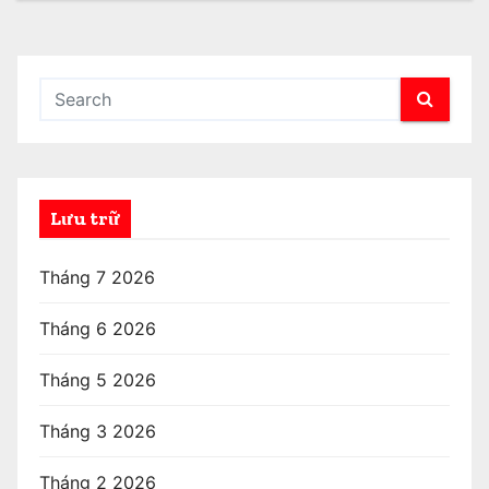
Lưu trữ
Tháng 7 2026
Tháng 6 2026
Tháng 5 2026
Tháng 3 2026
Tháng 2 2026