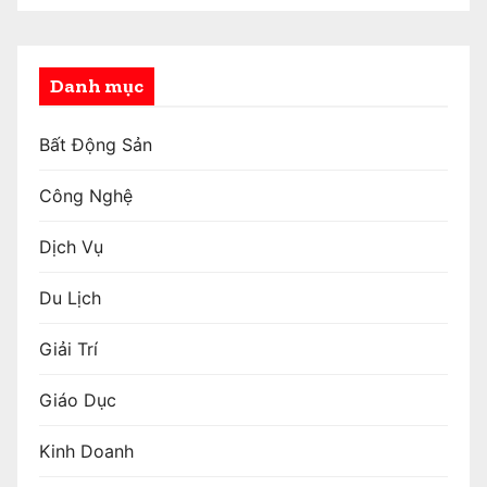
Danh mục
Bất Động Sản
Công Nghệ
Dịch Vụ
Du Lịch
Giải Trí
Giáo Dục
Kinh Doanh