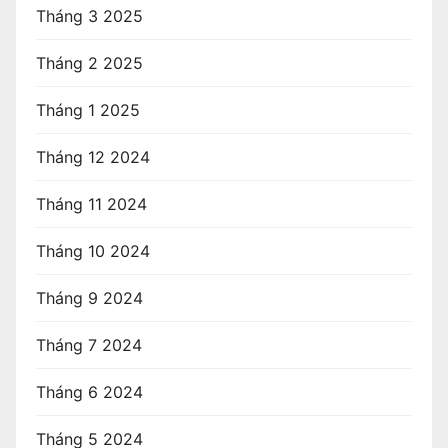
Tháng 3 2025
Tháng 2 2025
Tháng 1 2025
Tháng 12 2024
Tháng 11 2024
Tháng 10 2024
Tháng 9 2024
Tháng 7 2024
Tháng 6 2024
Tháng 5 2024