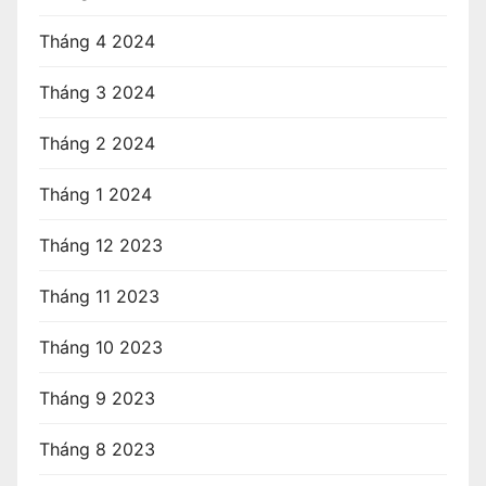
Tháng 4 2024
Tháng 3 2024
Tháng 2 2024
Tháng 1 2024
Tháng 12 2023
Tháng 11 2023
Tháng 10 2023
Tháng 9 2023
Tháng 8 2023