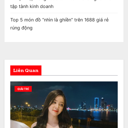
tập tành kinh doanh
Top 5 món đồ “nhìn là ghiền” trên 1688 giá rẻ
rúng động
Liên Quan
GIẢI TRÍ