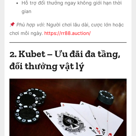
Hỗ trợ đổi thưởng ngay không giới hạn thời
gian
Phù hợp với:
Người chơi lâu dài, cược lớn hoặc
chơi mỗi ngày.
https://rr88.auction/
2.
Kubet – Ưu đãi đa tầng,
đổi thưởng vật lý