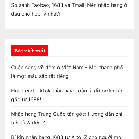
So sánh Taobao, 1688 và Tmall: Nên nhập hàng ở
đâu cho hợp lý nhất?
Bài viết mới
Cuộc sống về đêm ở Việt Nam – Mỗi thành phố
là một màu sắc rất riêng
Hot trend TikTok tuần này: Toàn là đồ order tận
gốc từ 1688!
Nhập hàng Trung Quốc tận gốc: Hướng dẫn chi
tiết từ A đến Z
Bí kíp nhập hàng 1688 từ A tới Z cho người mới