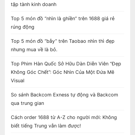
tập tành kinh doanh
Top 5 món đồ “nhìn là ghiền” trên 1688 giá rẻ
rúng động
Top 5 món đồ “bẫy” trên Taobao nhìn thì đẹp
nhưng mua về là bỏ.
Top Phim Hàn Quốc Sở Hữu Dàn Diễn Viên “Đẹp
Không Góc Chết”: Góc Nhìn Của Một Đứa Mê
Visual
So sánh Backcom Exness tự động và Backcom
qua trung gian
Cách order 1688 từ A-Z cho người mới: Không
biết tiếng Trung vẫn làm được!