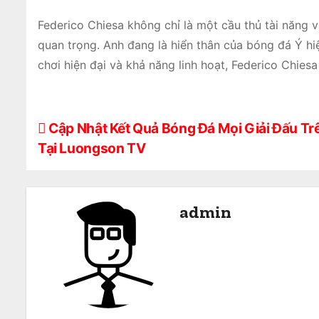
Federico Chiesa không chỉ là một cầu thủ tài năng v
quan trọng. Anh đang là hiển thân của bóng đá Ý hiệ
chơi hiện đại và khả năng linh hoạt, Federico Chies
Đ
Cập Nhật Kết Quả Bóng Đá Mọi Giải Đấu Tr
Tại Luongson TV
i
ề
admin
u
h
ư
ớ