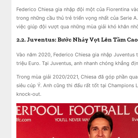
Federico Chiesa gia nhập đội một của Fiorentina và
trong những cầu thủ trẻ triển vọng nhất của Serie 
việc giúp đội vượt qua những mùa giải khó khăn nhờ
2.2. Juventus: Bước Nhảy Vọt Lên Tầm Cao
Vào năm 2020, Federico Chiesa gia nhập Juventus
triệu Euro. Tại Juventus, anh nhanh chóng khẳng định
Trong mùa giải 2020/2021, Chiesa đã góp phần quan
siêu cúp Ý. Anh cũng thi đấu rất tốt tại Champions
knock-out.