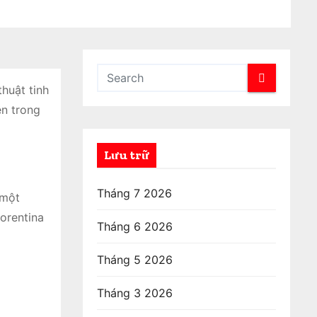
huật tinh
ện trong
Lưu trữ
Tháng 7 2026
 một
iorentina
Tháng 6 2026
Tháng 5 2026
Tháng 3 2026