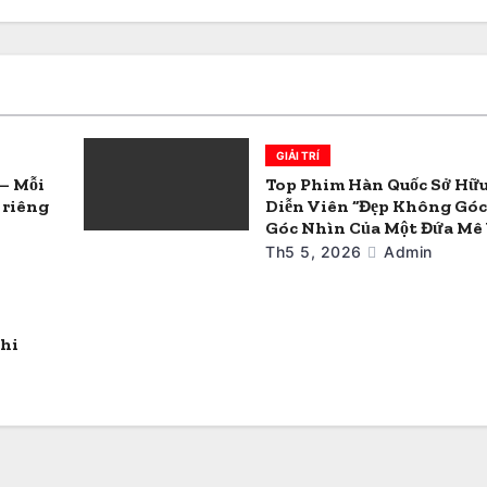
GIẢI TRÍ
 – Mỗi
Top Phim Hàn Quốc Sở Hữ
 riêng
Diễn Viên “Đẹp Không Góc
Góc Nhìn Của Một Đứa Mê 
Th5 5, 2026
Admin
hi