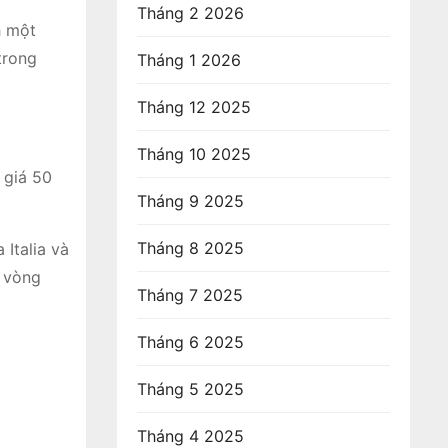
Tháng 2 2026
h một
trong
Tháng 1 2026
Tháng 12 2025
Tháng 10 2025
 giá 50
Tháng 9 2025
Tháng 8 2025
Italia và
u vòng
Tháng 7 2025
Tháng 6 2025
Tháng 5 2025
Tháng 4 2025