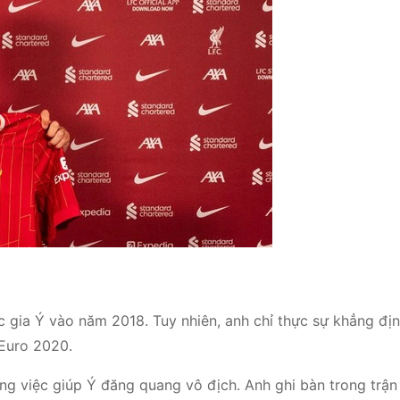
c gia Ý vào năm 2018. Tuy nhiên, anh chỉ thực sự khẳng đị
 Euro 2020.
ng việc giúp Ý đăng quang vô địch. Anh ghi bàn trong trận