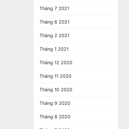
Tháng 7 2021
Tháng 6 2021
Tháng 2 2021
Tháng 1 2021
Tháng 12 2020
Tháng 11 2020
Tháng 10 2020
Tháng 9 2020
Tháng 8 2020