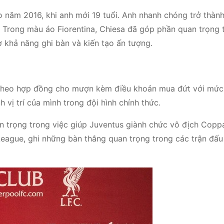
o năm 2016, khi anh mới 19 tuổi. Anh nhanh chóng trở thàn
A. Trong màu áo Fiorentina, Chiesa đã góp phần quan trọng 
 khả năng ghi bàn và kiến tạo ấn tượng.
 theo hợp đồng cho mượn kèm điều khoản mua đứt với mức
 vị trí của mình trong đội hình chính thức.
 trọng trong việc giúp Juventus giành chức vô địch Coppa 
 League, ghi những bàn thắng quan trọng trong các trận đấ