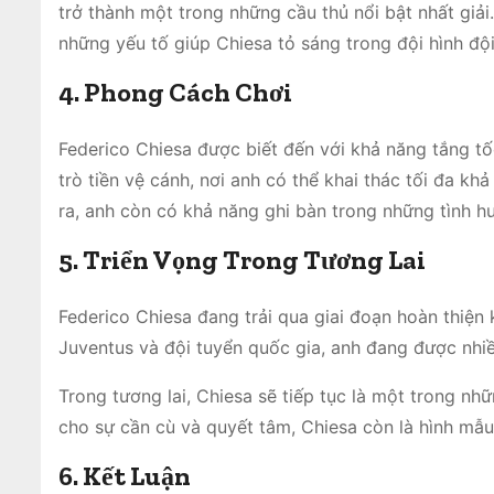
trở thành một trong những cầu thủ nổi bật nhất giả
những yếu tố giúp Chiesa tỏ sáng trong đội hình đội
4. Phong Cách Chơi
Federico Chiesa được biết đến với khả năng tắng tố
trò tiền vệ cánh, nơi anh có thể khai thác tối đa 
ra, anh còn có khả năng ghi bàn trong những tình h
5. Triển Vọng Trong Tương Lai
Federico Chiesa đang trải qua giai đoạn hoàn thiện 
Juventus và đội tuyển quốc gia, anh đang được nhi
Trong tương lai, Chiesa sẽ tiếp tục là một trong nh
cho sự cần cù và quyết tâm, Chiesa còn là hình mẫu
6. Kết Luận