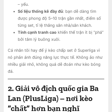
– yếu.
Số liệu thống kê đầy đủ
: bạn dễ dàng tìm
được phong độ 5–10 trận gần nhất, điểm số
từng set, tỉ lệ thắng sân nhà/sân khách.
Tính cạnh tranh cao
khiến thế trận ít bị “phá”
bởi tâm lý buông xuôi.
Cá nhân tôi hay để ý kèo chấp set ở Superliga vì
nó phản ánh đúng năng lực thực tế. Không ảo như
nhiều giải nhỏ, không quá dễ đoán như kèo bóng
đá.
2. Giải vô địch quốc gia Ba
Lan (PlusLiga) – nơi kèo
“chất” hơn bạn nghĩ