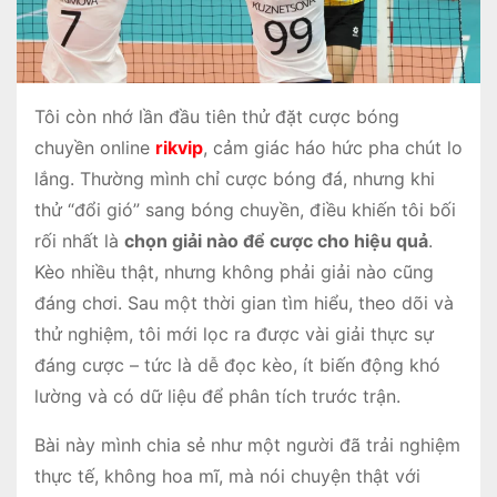
Tôi còn nhớ lần đầu tiên thử đặt cược bóng
chuyền online
rikvip
, cảm giác háo hức pha chút lo
lắng. Thường mình chỉ cược bóng đá, nhưng khi
thử “đổi gió” sang bóng chuyền, điều khiến tôi bối
rối nhất là
chọn giải nào để cược cho hiệu quả
.
Kèo nhiều thật, nhưng không phải giải nào cũng
đáng chơi. Sau một thời gian tìm hiểu, theo dõi và
thử nghiệm, tôi mới lọc ra được vài giải thực sự
đáng cược – tức là dễ đọc kèo, ít biến động khó
lường và có dữ liệu để phân tích trước trận.
Bài này mình chia sẻ như một người đã trải nghiệm
thực tế, không hoa mĩ, mà nói chuyện thật với