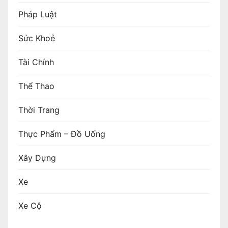
Pháp Luật
Sức Khoẻ
Tài Chính
Thể Thao
Thời Trang
Thực Phẩm – Đồ Uống
Xây Dựng
Xe
Xe Cộ