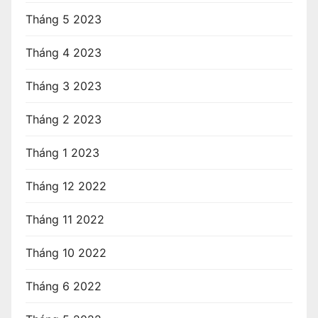
Tháng 5 2023
Tháng 4 2023
Tháng 3 2023
Tháng 2 2023
Tháng 1 2023
Tháng 12 2022
Tháng 11 2022
Tháng 10 2022
Tháng 6 2022