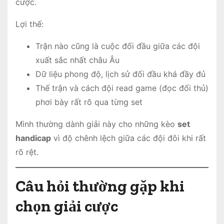
cược.
Lợi thế:
Trận nào cũng là cuộc đối đầu giữa các đội
xuất sắc nhất châu Âu
Dữ liệu phong độ, lịch sử đối đầu khá đầy đủ
Thế trận và cách đội read game (đọc đối thủ)
phơi bày rất rõ qua từng set
Mình thường dành giải này cho những kèo
set
handicap
vì độ chênh lệch giữa các đội đôi khi rất
rõ rệt.
Câu hỏi thường gặp khi
chọn giải cược