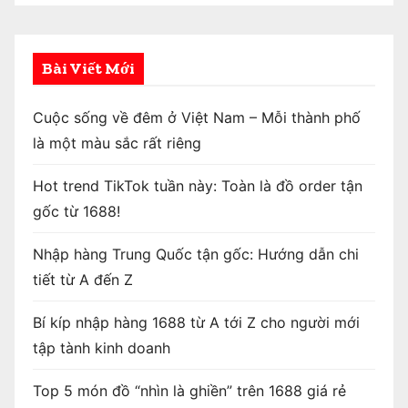
Bài Viết Mới
Cuộc sống về đêm ở Việt Nam – Mỗi thành phố
là một màu sắc rất riêng
Hot trend TikTok tuần này: Toàn là đồ order tận
gốc từ 1688!
Nhập hàng Trung Quốc tận gốc: Hướng dẫn chi
tiết từ A đến Z
Bí kíp nhập hàng 1688 từ A tới Z cho người mới
tập tành kinh doanh
Top 5 món đồ “nhìn là ghiền” trên 1688 giá rẻ