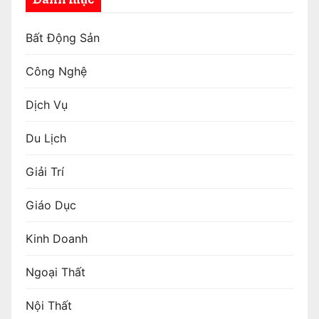
Bất Động Sản
Công Nghệ
Dịch Vụ
Du Lịch
Giải Trí
Giáo Dục
Kinh Doanh
Ngoại Thất
Nội Thất