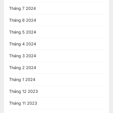
Tháng 7 2024
Tháng 6 2024
Tháng 5 2024
Tháng 4 2024
Tháng 3 2024
Tháng 2 2024
Tháng 1 2024
Tháng 12 2023
Tháng 11 2023