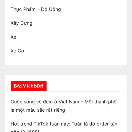
Thực Phẩm – Đồ Uống
Xây Dựng
Xe
Xe Cộ
Bài Viết Mới
Cuộc sống về đêm ở Việt Nam – Mỗi thành phố
là một màu sắc rất riêng
Hot trend TikTok tuần này: Toàn là đồ order tận
gốc từ 1688!