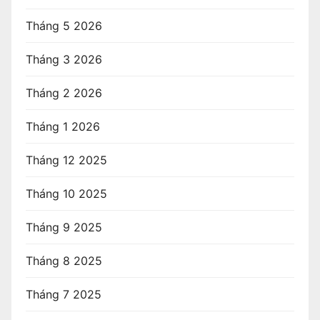
Tháng 5 2026
Tháng 3 2026
Tháng 2 2026
Tháng 1 2026
Tháng 12 2025
Tháng 10 2025
Tháng 9 2025
Tháng 8 2025
Tháng 7 2025