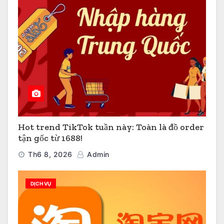
Hot trend TikTok tuần này: Toàn là đồ order
tận gốc từ 1688!
Th6 8, 2026
Admin
DỊCH VỤ