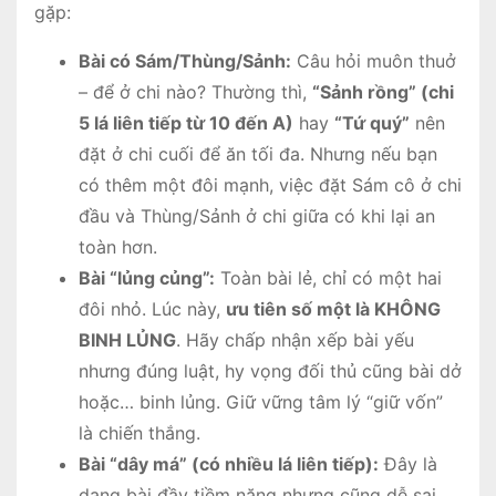
gặp:
Bài có Sám/Thùng/Sảnh:
Câu hỏi muôn thuở
– để ở chi nào? Thường thì,
“Sảnh rồng” (chi
5 lá liên tiếp từ 10 đến A)
hay
“Tứ quý”
nên
đặt ở chi cuối để ăn tối đa. Nhưng nếu bạn
có thêm một đôi mạnh, việc đặt Sám cô ở chi
đầu và Thùng/Sảnh ở chi giữa có khi lại an
toàn hơn.
Bài “lủng củng”:
Toàn bài lẻ, chỉ có một hai
đôi nhỏ. Lúc này,
ưu tiên số một là KHÔNG
BINH LỦNG
. Hãy chấp nhận xếp bài yếu
nhưng đúng luật, hy vọng đối thủ cũng bài dở
hoặc… binh lủng. Giữ vững tâm lý “giữ vốn”
là chiến thắng.
Bài “dây má” (có nhiều lá liên tiếp):
Đây là
dạng bài đầy tiềm năng nhưng cũng dễ sai