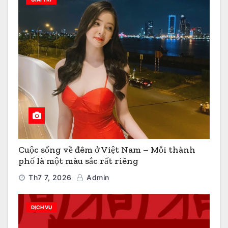
Cuộc sống về đêm ở Việt Nam – Mỗi thành
phố là một màu sắc rất riêng
Th7 7, 2026
Admin
DỊCH VỤ