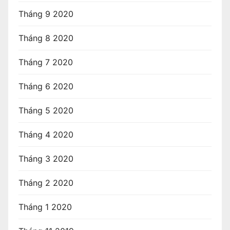
Tháng 9 2020
Tháng 8 2020
Tháng 7 2020
Tháng 6 2020
Tháng 5 2020
Tháng 4 2020
Tháng 3 2020
Tháng 2 2020
Tháng 1 2020