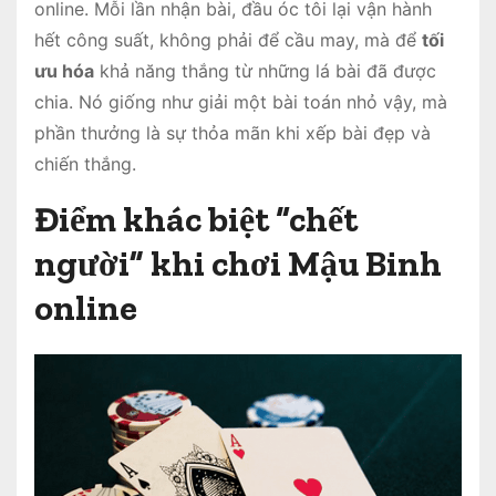
online. Mỗi lần nhận bài, đầu óc tôi lại vận hành
hết công suất, không phải để cầu may, mà để
tối
ưu hóa
khả năng thắng từ những lá bài đã được
chia. Nó giống như giải một bài toán nhỏ vậy, mà
phần thưởng là sự thỏa mãn khi xếp bài đẹp và
chiến thắng.
Điểm khác biệt “chết
người” khi chơi Mậu Binh
online