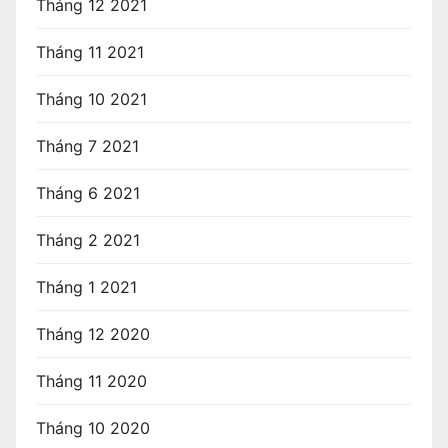
Tháng 12 2021
Tháng 11 2021
Tháng 10 2021
Tháng 7 2021
Tháng 6 2021
Tháng 2 2021
Tháng 1 2021
Tháng 12 2020
Tháng 11 2020
Tháng 10 2020