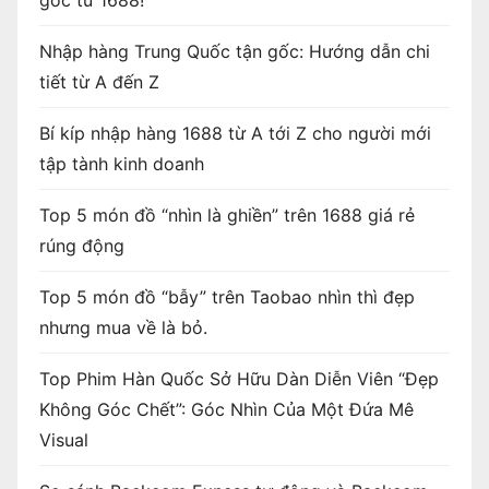
Nhập hàng Trung Quốc tận gốc: Hướng dẫn chi
tiết từ A đến Z
Bí kíp nhập hàng 1688 từ A tới Z cho người mới
tập tành kinh doanh
Top 5 món đồ “nhìn là ghiền” trên 1688 giá rẻ
rúng động
Top 5 món đồ “bẫy” trên Taobao nhìn thì đẹp
nhưng mua về là bỏ.
Top Phim Hàn Quốc Sở Hữu Dàn Diễn Viên “Đẹp
Không Góc Chết”: Góc Nhìn Của Một Đứa Mê
Visual