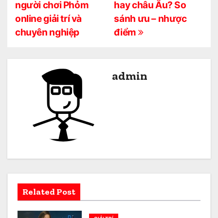
người chơi Phỏm
hay châu Âu? So
i
online giải trí và
sánh ưu – nhược
ề
chuyên nghiệp
điểm
u
h
admin
ư
ớ
n
g
b
à
Related Post
i