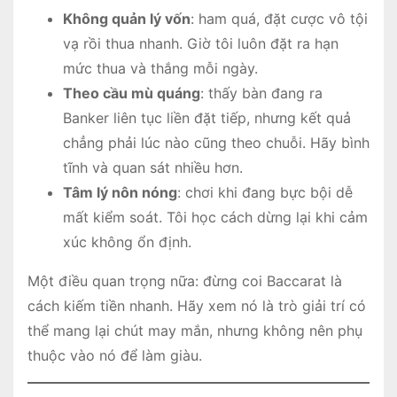
Không quản lý vốn
: ham quá, đặt cược vô tội
vạ rồi thua nhanh. Giờ tôi luôn đặt ra hạn
mức thua và thắng mỗi ngày.
Theo cầu mù quáng
: thấy bàn đang ra
Banker liên tục liền đặt tiếp, nhưng kết quả
chẳng phải lúc nào cũng theo chuỗi. Hãy bình
tĩnh và quan sát nhiều hơn.
Tâm lý nôn nóng
: chơi khi đang bực bội dễ
mất kiểm soát. Tôi học cách dừng lại khi cảm
xúc không ổn định.
Một điều quan trọng nữa: đừng coi Baccarat là
cách kiếm tiền nhanh. Hãy xem nó là trò giải trí có
thể mang lại chút may mắn, nhưng không nên phụ
thuộc vào nó để làm giàu.