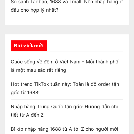
So sánh Taobao, 1688 và Tmall: Nên nhập hàng ở
đâu cho hợp lý nhất?
Bài viết mới
Cuộc sống về đêm ở Việt Nam – Mỗi thành phố
là một màu sắc rất riêng
Hot trend TikTok tuần này: Toàn là đồ order tận
gốc từ 1688!
Nhập hàng Trung Quốc tận gốc: Hướng dẫn chi
tiết từ A đến Z
Bí kíp nhập hàng 1688 từ A tới Z cho người mới