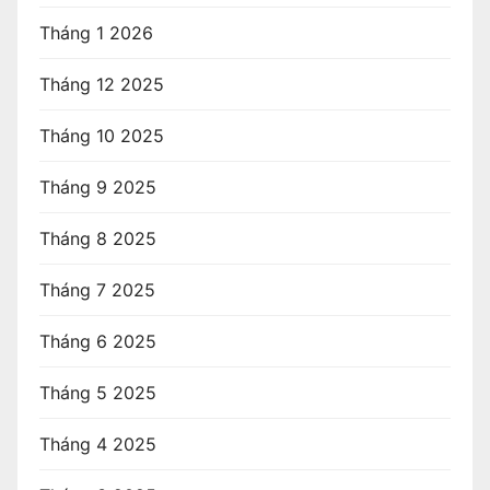
Tháng 1 2026
Tháng 12 2025
Tháng 10 2025
Tháng 9 2025
Tháng 8 2025
Tháng 7 2025
Tháng 6 2025
Tháng 5 2025
Tháng 4 2025