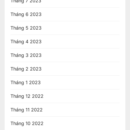
Tháng 7 2023
Tháng 6 2023
Tháng 5 2023
Tháng 4 2023
Tháng 3 2023
Tháng 2 2023
Tháng 1 2023
Tháng 12 2022
Tháng 11 2022
Tháng 10 2022