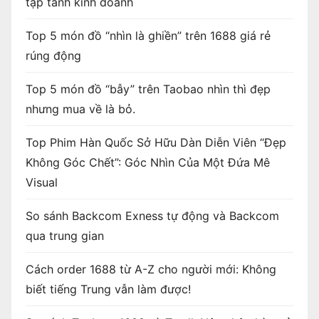
tập tành kinh doanh
Top 5 món đồ “nhìn là ghiền” trên 1688 giá rẻ
rúng động
Top 5 món đồ “bẫy” trên Taobao nhìn thì đẹp
nhưng mua về là bỏ.
Top Phim Hàn Quốc Sở Hữu Dàn Diễn Viên “Đẹp
Không Góc Chết”: Góc Nhìn Của Một Đứa Mê
Visual
So sánh Backcom Exness tự động và Backcom
qua trung gian
Cách order 1688 từ A-Z cho người mới: Không
biết tiếng Trung vẫn làm được!