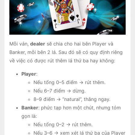
Mỗi ván,
dealer
sẽ chia cho hai bên Player và
Banker, mỗi bên 2 lá. Sau đó sẽ có quy định riêng
về việc có được rút thêm lá thứ ba hay không:
Player
:
Nếu tổng 0–5 điểm → rút thêm.
Nếu 6–7 điểm → dừng.
8–9 điểm → “natural”, thắng ngay.
Banker
: phức tạp hơn một chút, nhưng tóm
gọn là:
Nếu tổng 0–2 → rút thêm.
Nếu 3–6 → xem xét lá thứ ba của Player