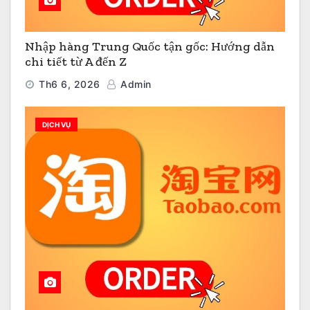
Nhập hàng Trung Quốc tận gốc: Hướng dẫn
chi tiết từ A đến Z
Th6 6, 2026
Admin
DỊCH VỤ