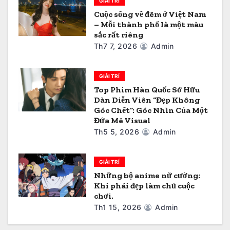
GIẢI TRÍ
v
Cuộc sống về đêm ở Việt Nam
– Mỗi thành phố là một màu
i
sắc rất riêng
ế
Th7 7, 2026
Admin
t
GIẢI TRÍ
Top Phim Hàn Quốc Sở Hữu
Dàn Diễn Viên “Đẹp Không
Góc Chết”: Góc Nhìn Của Một
Đứa Mê Visual
Th5 5, 2026
Admin
GIẢI TRÍ
Những bộ anime nữ cường:
Khi phái đẹp làm chủ cuộc
chơi.
Th1 15, 2026
Admin