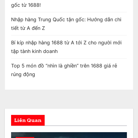
gốc từ 1688!
Nhập hàng Trung Quốc tận gốc: Hướng dẫn chi
tiết từ A đến Z
Bí kíp nhập hàng 1688 từ A tới Z cho người mới
tập tành kinh doanh
Top 5 món đồ “nhìn là ghiền” trên 1688 giá rẻ
rúng động
Liên Quan