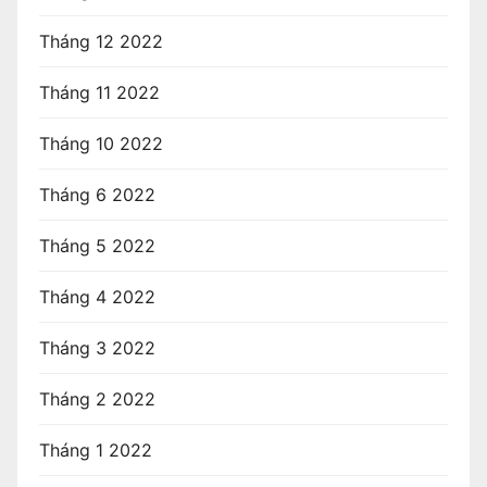
Tháng 12 2022
Tháng 11 2022
Tháng 10 2022
Tháng 6 2022
Tháng 5 2022
Tháng 4 2022
Tháng 3 2022
Tháng 2 2022
Tháng 1 2022