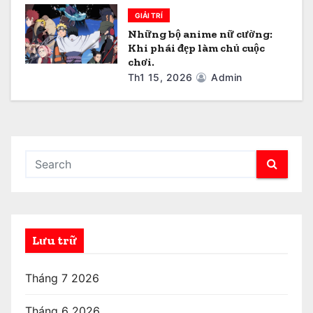
GIẢI TRÍ
Những bộ anime nữ cường:
Khi phái đẹp làm chủ cuộc
chơi.
Th1 15, 2026
Admin
Lưu trữ
Tháng 7 2026
Tháng 6 2026