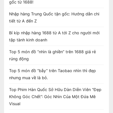
gốc từ 1688!
Nhập hàng Trung Quốc tận gốc: Hướng dẫn chi
tiết từ A đến Z
Bí kíp nhập hàng 1688 từ A tới Z cho người mới
tập tành kinh doanh
Top 5 món đồ “nhìn là ghiền” trên 1688 giá rẻ
rúng động
Top 5 món đồ “bẫy” trên Taobao nhìn thì đẹp
nhưng mua về là bỏ.
Top Phim Hàn Quốc Sở Hữu Dàn Diễn Viên “Đẹp
Không Góc Chết”: Góc Nhìn Của Một Đứa Mê
Visual