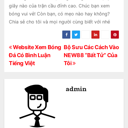
giây nào của trận cầu đỉnh cao. Chúc bạn xem
bóng vui vẻ! Còn bạn, có mẹo nào hay không?
Chia sẻ cho tôi và mọi người cùng biết với nhé
Đ
Website Xem Bóng
Bộ Sưu Các Cách Vào
Đá Có Bình Luận
NEW88 “Bất Tử” Của
i
Tiếng Việt
Tôi
ề
u
admin
h
ư
ớ