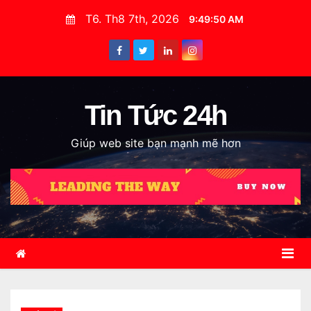
S
T6. Th8 7th, 2026
9:49:51 AM
k
i
p
t
o
Tin Tức 24h
c
Giúp web site bạn mạnh mẽ hơn
o
n
t
e
n
t