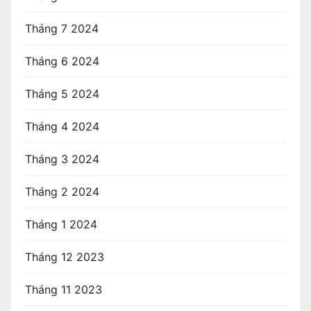
Tháng 7 2024
Tháng 6 2024
Tháng 5 2024
Tháng 4 2024
Tháng 3 2024
Tháng 2 2024
Tháng 1 2024
Tháng 12 2023
Tháng 11 2023