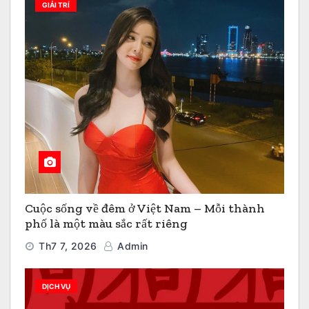
GIẢI TRÍ
Cuộc sống về đêm ở Việt Nam – Mỗi thành
phố là một màu sắc rất riêng
Th7 7, 2026
Admin
DỊCH VỤ