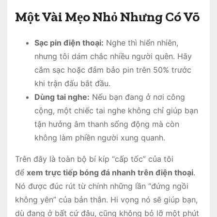
Một Vài Mẹo Nhỏ Nhưng Có Võ
Sạc pin điện thoại:
Nghe thì hiển nhiên,
nhưng tôi dám chắc nhiều người quên. Hãy
cắm sạc hoặc đảm bảo pin trên 50% trước
khi trận đấu bắt đầu.
Dùng tai nghe:
Nếu bạn đang ở nơi công
cộng, một chiếc tai nghe không chỉ giúp bạn
tận hưởng âm thanh sống động mà còn
không làm phiền người xung quanh.
Trên đây là toàn bộ bí kíp “cấp tốc” của tôi
để
xem trực tiếp bóng đá nhanh trên điện thoại
.
Nó được đúc rút từ chính những lần “đứng ngồi
không yên” của bản thân. Hi vọng nó sẽ giúp bạn,
dù đang ở bất cứ đâu, cũng không bỏ lỡ một phút