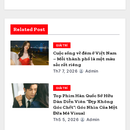
n
g
b
Related Post
à
i
GIẢI TRÍ
Cuộc sống về đêm ở Việt Nam
v
– Mỗi thành phố là một màu
sắc rất riêng
i
Th7 7, 2026
Admin
ế
GIẢI TRÍ
t
Top Phim Hàn Quốc Sở Hữu
Dàn Diễn Viên “Đẹp Không
Góc Chết”: Góc Nhìn Của Một
Đứa Mê Visual
Th5 5, 2026
Admin