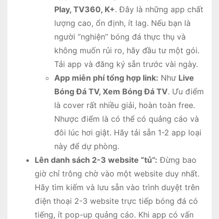
Play, TV360, K+
. Đây là những app chất
lượng cao, ổn định, ít lag. Nếu bạn là
người “nghiện” bóng đá thực thụ và
không muốn rủi ro, hãy đầu tư một gói.
Tải app và đăng ký sẵn trước vài ngày.
App miễn phí tổng hợp link:
Như
Live
Bóng Đá TV, Xem Bóng Đá TV
. Ưu điểm
là cover rất nhiều giải, hoàn toàn free.
Nhược điểm là có thể có quảng cáo và
đôi lúc hơi giật. Hãy tải sẵn 1-2 app loại
này để dự phòng.
Lên danh sách 2-3 website “tủ”:
Đừng bao
giờ chỉ trông chờ vào một website duy nhất.
Hãy tìm kiếm và lưu sẵn vào trình duyệt trên
điện thoại 2-3 website trực tiếp bóng đá có
tiếng, ít pop-up quảng cáo. Khi app có vấn