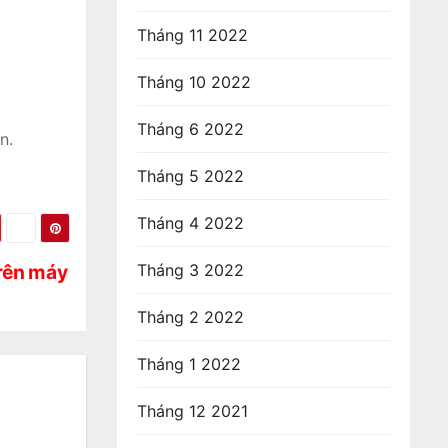
Tháng 11 2022
Tháng 10 2022
Tháng 6 2022
n.
Tháng 5 2022
Tháng 4 2022
trên máy
Tháng 3 2022
Tháng 2 2022
Tháng 1 2022
Tháng 12 2021