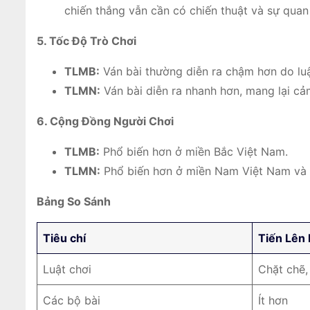
chiến thắng vẫn cần có chiến thuật và sự quan s
5. Tốc Độ Trò Chơi
TLMB:
Ván bài thường diễn ra chậm hơn do luật
TLMN:
Ván bài diễn ra nhanh hơn, mang lại cảm
6. Cộng Đồng Người Chơi
TLMB:
Phổ biến hơn ở miền Bắc Việt Nam.
TLMN:
Phổ biến hơn ở miền Nam Việt Nam và c
Bảng So Sánh
Tiêu chí
Tiến Lên
Luật chơi
Chặt chẽ,
Các bộ bài
Ít hơn