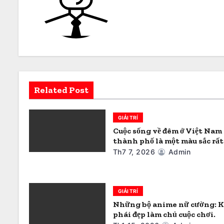
ư
ớ
n
g
Related Post
b
à
GIẢI TRÍ
i
Cuộc sống về đêm ở Việt Nam
thành phố là một màu sắc rất
v
Th7 7, 2026
Admin
i
ế
GIẢI TRÍ
Những bộ anime nữ cường: K
t
phái đẹp làm chủ cuộc chơi.