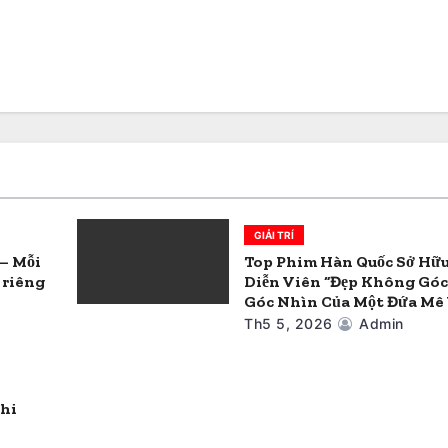
GIẢI TRÍ
 – Mỗi
Top Phim Hàn Quốc Sở Hữ
 riêng
Diễn Viên “Đẹp Không Góc
Góc Nhìn Của Một Đứa Mê 
Th5 5, 2026
Admin
hi