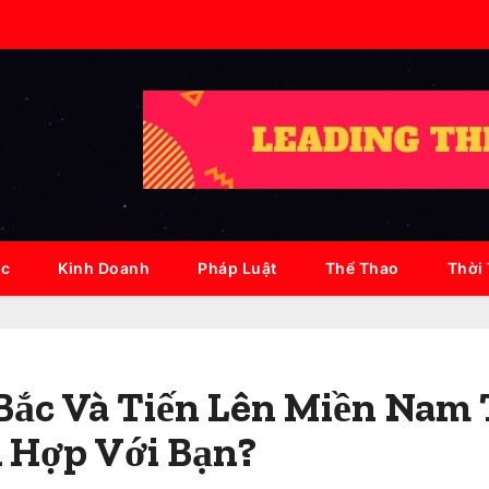
ục
Kinh Doanh
Pháp Luật
Thể Thao
Thời
 Bắc Và Tiến Lên Miền Nam
ù Hợp Với Bạn?