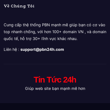
Về Chúng Tôi
Cung cấp thệ thống PBN mạnh mẽ giúp bạn có cơ vào
top nhanh chống, với hơn 100+ domain VN , và domain
quốc tế, hỗ trợ 30+ lĩnh vực khác nhau.
Liên hệ :
support@pbn24h.com
Tin Tức 24h
Giúp web site bạn mạnh mẽ hơn