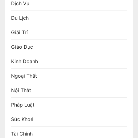
Dịch Vụ
Du Lịch
Giải Trí
Giáo Dục
Kinh Doanh
Ngoại Thất
Nội Thất
Pháp Luật
Sức Khoẻ
Tài Chính