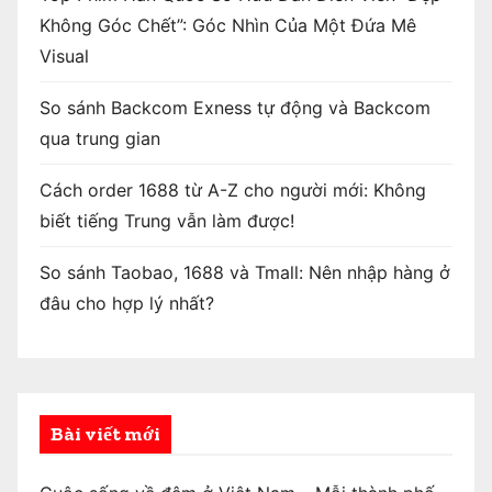
Không Góc Chết”: Góc Nhìn Của Một Đứa Mê
Visual
So sánh Backcom Exness tự động và Backcom
qua trung gian
Cách order 1688 từ A-Z cho người mới: Không
biết tiếng Trung vẫn làm được!
So sánh Taobao, 1688 và Tmall: Nên nhập hàng ở
đâu cho hợp lý nhất?
Bài viết mới