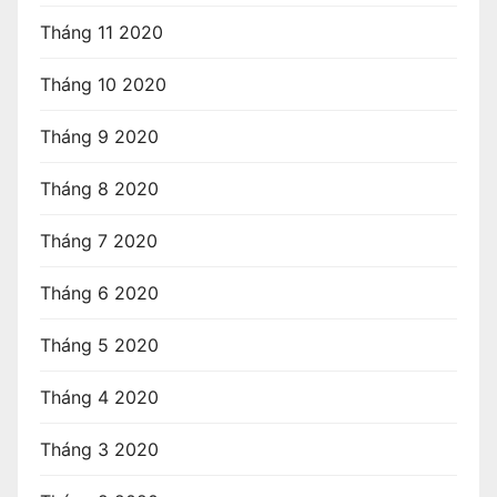
Tháng 11 2020
Tháng 10 2020
Tháng 9 2020
Tháng 8 2020
Tháng 7 2020
Tháng 6 2020
Tháng 5 2020
Tháng 4 2020
Tháng 3 2020