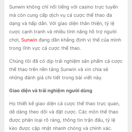
Sunwin không chỉ nổi tiếng với casino trực tuyến
mà còn cung cấp dịch vụ cá cược thể thao đa
dạng và hấp dẫn. Với giao diện thân thiện, tỷ lệ
cược cạnh tranh và nhiều tính năng hỗ trợ người
chơi,
Sunwin
đang dần khẳng định vị thế của mình
trong lĩnh vực cá cược thể thao.
Chúng tôi đã có dịp trải nghiệm sản phẩm cá cược
thể thao trên nền tảng Sunwin và xin chia sẻ
những đánh giá chi tiết trong bài viết này.
Giao diện và trải nghiệm người dùng
Họ thiết kế giao diện cá cược thể thao trực quan,
dễ dàng theo dõi và đặt cược. Các môn thể thao
được phân loại rõ ràng, thông tin trận đấu, tỷ lệ
kèo được cập nhật nhanh chóng và chính xác.