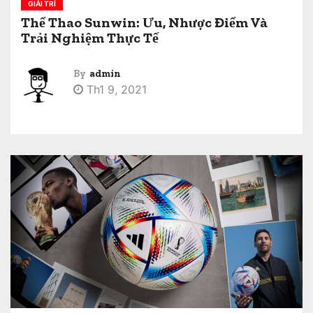
GIẢI TRÍ
Thể Thao Sunwin: Ưu, Nhược Điểm Và
Trải Nghiệm Thực Tế
By
admin
Th1 9, 2021