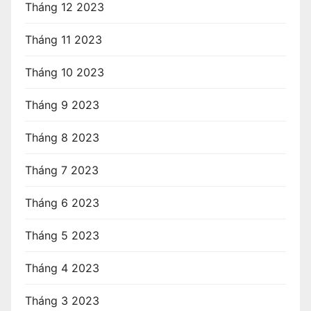
Tháng 12 2023
Tháng 11 2023
Tháng 10 2023
Tháng 9 2023
Tháng 8 2023
Tháng 7 2023
Tháng 6 2023
Tháng 5 2023
Tháng 4 2023
Tháng 3 2023