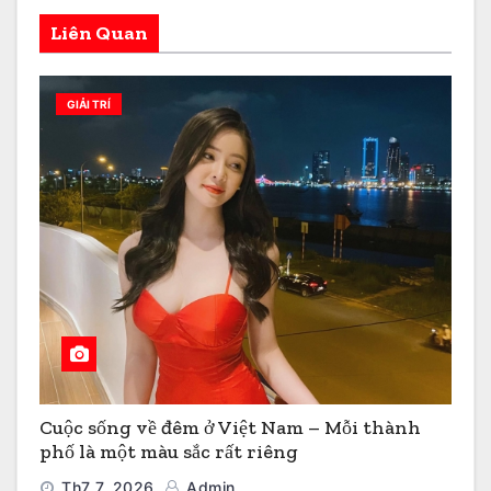
Liên Quan
GIẢI TRÍ
Cuộc sống về đêm ở Việt Nam – Mỗi thành
phố là một màu sắc rất riêng
Th7 7, 2026
Admin