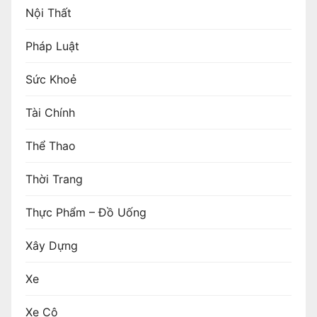
Nội Thất
Pháp Luật
Sức Khoẻ
Tài Chính
Thể Thao
Thời Trang
Thực Phẩm – Đồ Uống
Xây Dựng
Xe
Xe Cộ