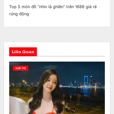
Top 5 món đồ “nhìn là ghiền” trên 1688 giá rẻ
rúng động
Liên Quan
GIẢI TRÍ