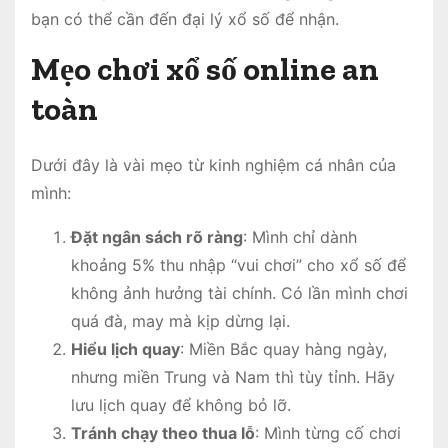
bạn có thể cần đến đại lý xổ số để nhận.
Mẹo chơi xổ số online an
toàn
Dưới đây là vài mẹo từ kinh nghiệm cá nhân của
mình:
Đặt ngân sách rõ ràng
: Mình chỉ dành
khoảng 5% thu nhập “vui chơi” cho xổ số để
không ảnh hưởng tài chính. Có lần mình chơi
quá đà, may mà kịp dừng lại.
Hiểu lịch quay
: Miền Bắc quay hàng ngày,
nhưng miền Trung và Nam thì tùy tỉnh. Hãy
lưu lịch quay để không bỏ lỡ.
Tránh chạy theo thua lỗ
: Mình từng cố chơi