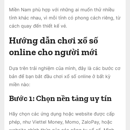
Miền Nam phù hợp với những ai muốn thử nhiều
tỉnh khác nhau, vì mỗi tỉnh có phong cách riêng, từ
cách quay đến thiết kế vé.
Hướng dẫn chơi xổ số
online cho người mới
Dựa trên trải nghiệm của mình, đây là các bước cơ
bản để bạn bắt đầu chơi xổ số online ở bất kỳ
miền nào:
Bước 1: Chọn nền tảng uy tín
Hãy chọn các ứng dụng hoặc website được cấp
phép, như Viettel Money, Momo, ZaloPay, hoặc
website chính thức của các công ty xổ số. Mình