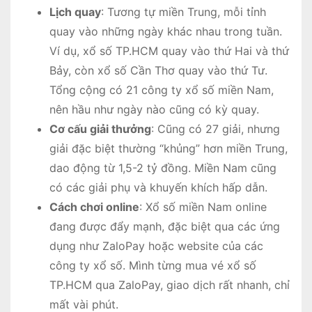
Lịch quay
: Tương tự miền Trung, mỗi tỉnh
quay vào những ngày khác nhau trong tuần.
Ví dụ, xổ số TP.HCM quay vào thứ Hai và thứ
Bảy, còn xổ số Cần Thơ quay vào thứ Tư.
Tổng cộng có 21 công ty xổ số miền Nam,
nên hầu như ngày nào cũng có kỳ quay.
Cơ cấu giải thưởng
: Cũng có 27 giải, nhưng
giải đặc biệt thường “khủng” hơn miền Trung,
dao động từ 1,5-2 tỷ đồng. Miền Nam cũng
có các giải phụ và khuyến khích hấp dẫn.
Cách chơi online
: Xổ số miền Nam online
đang được đẩy mạnh, đặc biệt qua các ứng
dụng như ZaloPay hoặc website của các
công ty xổ số. Mình từng mua vé xổ số
TP.HCM qua ZaloPay, giao dịch rất nhanh, chỉ
mất vài phút.