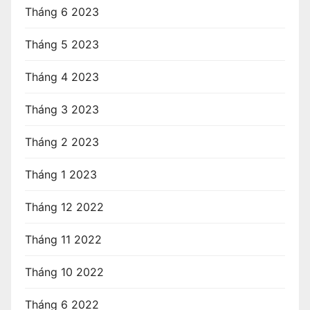
Tháng 6 2023
Tháng 5 2023
Tháng 4 2023
Tháng 3 2023
Tháng 2 2023
Tháng 1 2023
Tháng 12 2022
Tháng 11 2022
Tháng 10 2022
Tháng 6 2022