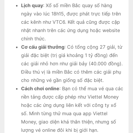
Lịch quay
: Xổ số miền Bắc quay số hàng
ngày vào lúc 18h15, được phát trực tiếp trên
các kênh như VTC6. Kết quả cũng được cập
nhật nhanh trên các ứng dụng hoặc website
chính thức.
Cơ cấu giải thưởng
: Có tổng cộng 27 giải, từ
giải đặc biệt (trị giá khoảng 1 tỷ đồng) đến
các giải nhỏ hơn như giải bảy (40.000 đồng).
Điều thú vị là miền Bắc có thêm các giải phụ
cho những vé gần giống số đặc biệt.
Cách chơi online
: Bạn có thể mua vé qua các
nền tảng được cấp phép như Viettel Money
hoặc các ứng dụng liên kết với công ty xổ
số. Mình từng thử mua qua app Viettel
Money, giao diện khá thân thiện, nhưng số
lượng vé online đôi khi bị giới hạn.