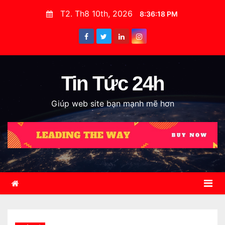
S
T2. Th8 10th, 2026
8:36:19 PM
k
i
p
t
o
Tin Tức 24h
c
Giúp web site bạn mạnh mẽ hơn
o
n
t
e
n
t