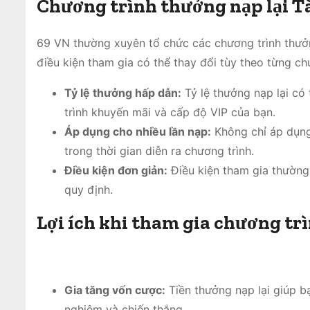
Chương trình thưởng nạp lại Tà
69 VN thường xuyên tổ chức các chương trình thưởng
điều kiện tham gia có thể thay đổi tùy theo từng c
Tỷ lệ thưởng hấp dẫn:
Tỷ lệ thưởng nạp lại có
trình khuyến mãi và cấp độ VIP của bạn.
Áp dụng cho nhiều lần nạp:
Không chỉ áp dụng 
trong thời gian diễn ra chương trình.
Điều kiện đơn giản:
Điều kiện tham gia thường đ
quy định.
Lợi ích khi tham gia chương trì
Gia tăng vốn cược:
Tiền thưởng nạp lại giúp b
nghiệm và chiến thắng.