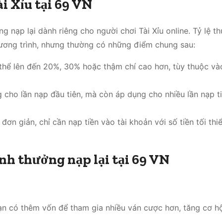
i Xỉu tại 69 VN
 nạp lại dành riêng cho người chơi Tài Xỉu online. Tỷ lệ t
hương trình, nhưng thường có những điểm chung sau:
 thể lên đến 20%, 30% hoặc thậm chí cao hơn, tùy thuộc v
cho lần nạp đầu tiên, mà còn áp dụng cho nhiều lần nạp t
ơn giản, chỉ cần nạp tiền vào tài khoản với số tiền tối thi
nh thưởng nạp lại tại 69 VN
ạn có thêm vốn để tham gia nhiều ván cược hơn, tăng cơ hội