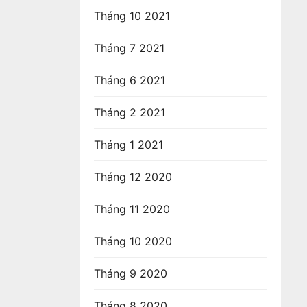
Tháng 10 2021
Tháng 7 2021
Tháng 6 2021
Tháng 2 2021
Tháng 1 2021
Tháng 12 2020
Tháng 11 2020
Tháng 10 2020
Tháng 9 2020
Tháng 8 2020