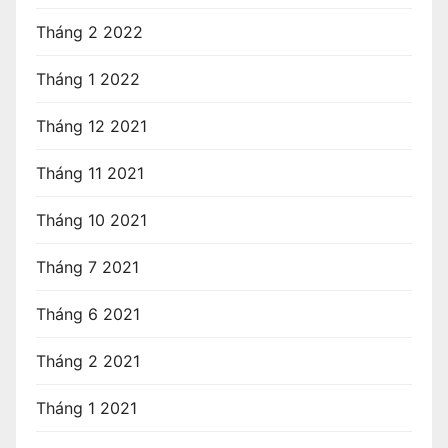
Tháng 2 2022
Tháng 1 2022
Tháng 12 2021
Tháng 11 2021
Tháng 10 2021
Tháng 7 2021
Tháng 6 2021
Tháng 2 2021
Tháng 1 2021