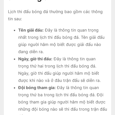
Lịch thi đấu bóng đá thường bao gồm các thông
tin sau:
Tên giải đấu:
Đây là thông tin quan trọng
nhất trong lịch thi đấu bóng đá. Tên giải đấu
giúp người hâm mộ biết được giải đấu nào
đang diễn ra.
Ngày, giờ thi đấu:
Đây là thông tin quan
trọng thứ hai trong lịch thi đấu bóng đá.
Ngày, giờ thi đấu giúp người hâm mộ biết
được khi nào và ở đâu trận đấu sẽ diễn ra.
Đội bóng tham gia:
Đây là thông tin quan
trọng thứ ba trong lịch thi đấu bóng đá. Đội
bóng tham gia giúp người hâm mộ biết được
những đội bóng nào sẽ thi đấu trong trận đấu