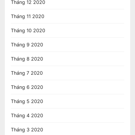
Tháng 12 2020
Tháng 11 2020
Tháng 10 2020
Tháng 9 2020
Tháng 8 2020
Tháng 7 2020
Tháng 6 2020
Tháng 5 2020
Tháng 4 2020
Tháng 3 2020