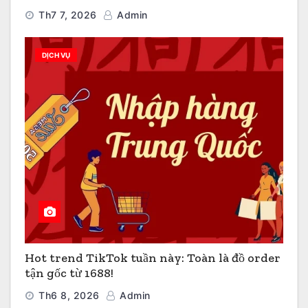
Th7 7, 2026
Admin
DỊCH VỤ
Hot trend TikTok tuần này: Toàn là đồ order
tận gốc từ 1688!
Th6 8, 2026
Admin