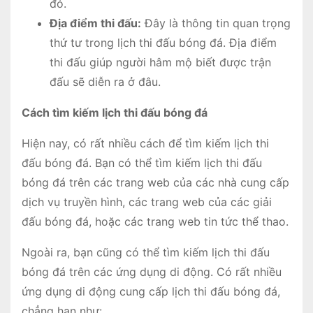
đó.
Địa điểm thi đấu:
Đây là thông tin quan trọng
thứ tư trong lịch thi đấu bóng đá. Địa điểm
thi đấu giúp người hâm mộ biết được trận
đấu sẽ diễn ra ở đâu.
Cách tìm kiếm lịch thi đấu bóng đá
Hiện nay, có rất nhiều cách để tìm kiếm lịch thi
đấu bóng đá. Bạn có thể tìm kiếm lịch thi đấu
bóng đá trên các trang web của các nhà cung cấp
dịch vụ truyền hình, các trang web của các giải
đấu bóng đá, hoặc các trang web tin tức thể thao.
Ngoài ra, bạn cũng có thể tìm kiếm lịch thi đấu
bóng đá trên các ứng dụng di động. Có rất nhiều
ứng dụng di động cung cấp lịch thi đấu bóng đá,
chẳng hạn như: