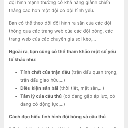
đội hình mạnh thường có khả năng giành chiến
thắng cao hơn một đội có đội hình yếu.
Bạn có thể theo dõi đội hình ra sân của các đội
thông qua các trang web của các đội bóng, các
trang web của các chuyên gia soi kèo,…
Ngoài ra, bạn cũng có thể tham khảo một số yếu
tố khác như:
Tính chất của trận đấu
(trận đấu quan trọng,
trận đấu giao hữu,…)
Điều kiện sân bãi
(thời tiết, mặt sân,…)
Tâm lý của cầu thủ
(có đang gặp áp lực, có
đang có động lực,…)
Cách đọc hiểu tình hình đội bóng và cầu thủ