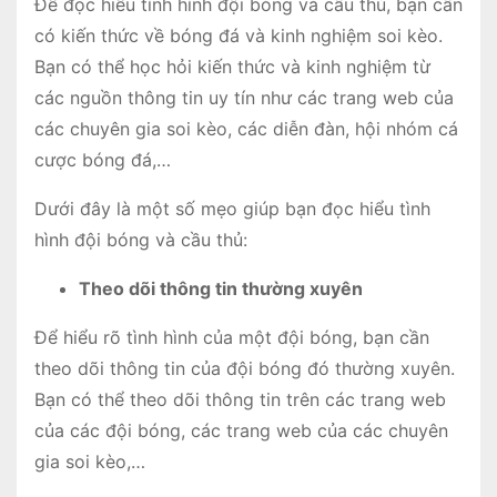
Để đọc hiểu tình hình đội bóng và cầu thủ, bạn cần
có kiến thức về bóng đá và kinh nghiệm soi kèo.
Bạn có thể học hỏi kiến thức và kinh nghiệm từ
các nguồn thông tin uy tín như các trang web của
các chuyên gia soi kèo, các diễn đàn, hội nhóm cá
cược bóng đá,…
Dưới đây là một số mẹo giúp bạn đọc hiểu tình
hình đội bóng và cầu thủ:
Theo dõi thông tin thường xuyên
Để hiểu rõ tình hình của một đội bóng, bạn cần
theo dõi thông tin của đội bóng đó thường xuyên.
Bạn có thể theo dõi thông tin trên các trang web
của các đội bóng, các trang web của các chuyên
gia soi kèo,…