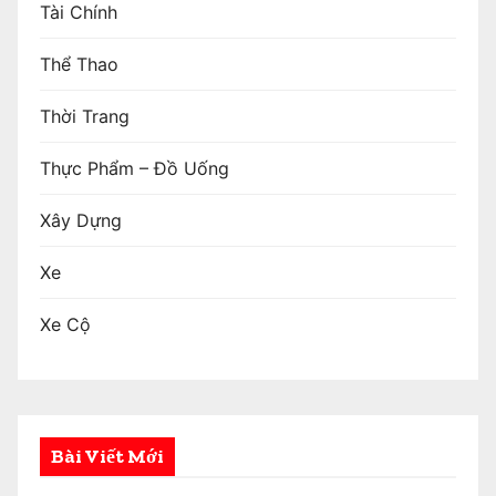
Tài Chính
Thể Thao
Thời Trang
Thực Phẩm – Đồ Uống
Xây Dựng
Xe
Xe Cộ
Bài Viết Mới