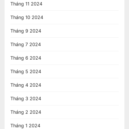
Tháng 11 2024
Tháng 10 2024
Tháng 9 2024
Tháng 7 2024
Tháng 6 2024
Tháng 5 2024
Tháng 4 2024
Tháng 3 2024
Tháng 2 2024
Tháng 1 2024