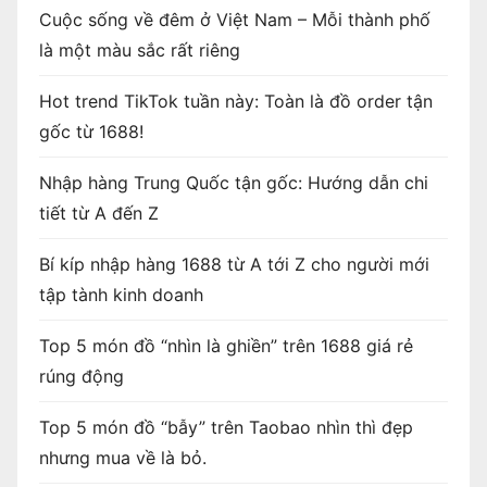
Cuộc sống về đêm ở Việt Nam – Mỗi thành phố
là một màu sắc rất riêng
Hot trend TikTok tuần này: Toàn là đồ order tận
gốc từ 1688!
Nhập hàng Trung Quốc tận gốc: Hướng dẫn chi
tiết từ A đến Z
Bí kíp nhập hàng 1688 từ A tới Z cho người mới
tập tành kinh doanh
Top 5 món đồ “nhìn là ghiền” trên 1688 giá rẻ
rúng động
Top 5 món đồ “bẫy” trên Taobao nhìn thì đẹp
nhưng mua về là bỏ.