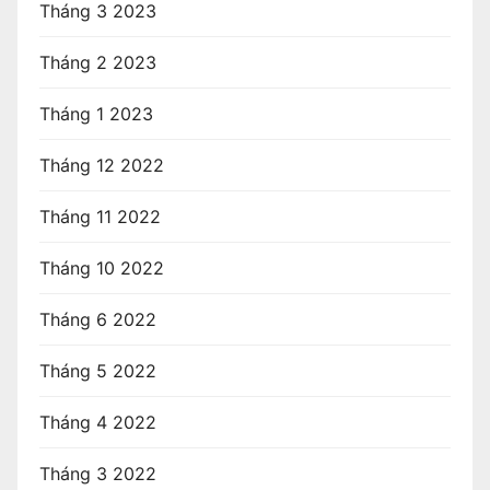
Tháng 3 2023
Tháng 2 2023
Tháng 1 2023
Tháng 12 2022
Tháng 11 2022
Tháng 10 2022
Tháng 6 2022
Tháng 5 2022
Tháng 4 2022
Tháng 3 2022