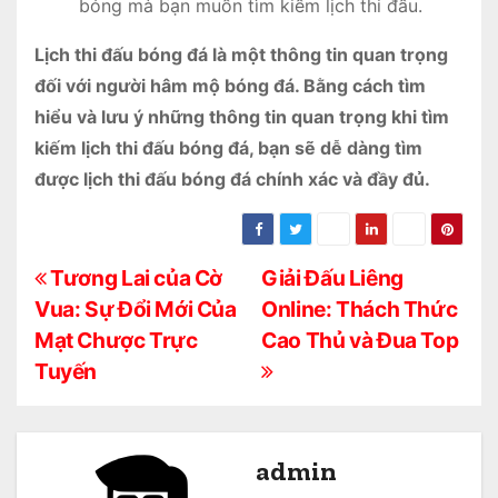
bóng mà bạn muốn tìm kiếm lịch thi đấu.
Lịch thi đấu bóng đá là một thông tin quan trọng
đối với người hâm mộ bóng đá. Bằng cách tìm
hiểu và lưu ý những thông tin quan trọng khi tìm
kiếm lịch thi đấu bóng đá, bạn sẽ dễ dàng tìm
được lịch thi đấu bóng đá chính xác và đầy đủ.
Đ
Tương Lai của Cờ
Giải Đấu Liêng
Vua: Sự Đổi Mới Của
Online: Thách Thức
i
Mạt Chược Trực
Cao Thủ và Đua Top
ề
Tuyến
u
h
admin