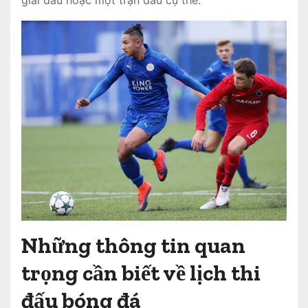
giải đấu hoặc một trận đấu cụ thể.
Những thông tin quan
trọng cần biết về lịch thi
đấu bóng đá