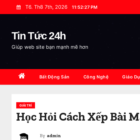
S
T6. Th8 7th, 2026
11:52:28 PM
k
i
p
Tin Tức 24h
t
Giúp web site bạn mạnh mẽ hơn
o
c
o
n
Bất Động Sản
Công Nghệ
Giáo D
t
e
n
GIẢI TRÍ
t
Học Hỏi Cách Xếp Bài M
By
admin