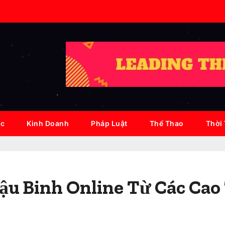
ục
Kinh Doanh
Pháp Luật
Thể Thao
Thời
ậu Binh Online Từ Các Cao