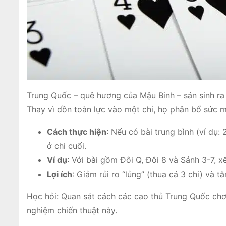
Trung Quốc – quê hương của Mậu Binh – sản sinh ra 
Thay vì dồn toàn lực vào một chi, họ phân bổ sức 
Cách thực hiện
: Nếu có bài trung bình (ví dụ:
ở chi cuối.
Ví dụ
: Với bài gồm Đôi Q, Đôi 8 và Sảnh 3-7, xế
Lợi ích
: Giảm rủi ro “lủng” (thua cả 3 chi) và t
Học hỏi: Quan sát cách các cao thủ Trung Quốc chơ
nghiệm chiến thuật này.