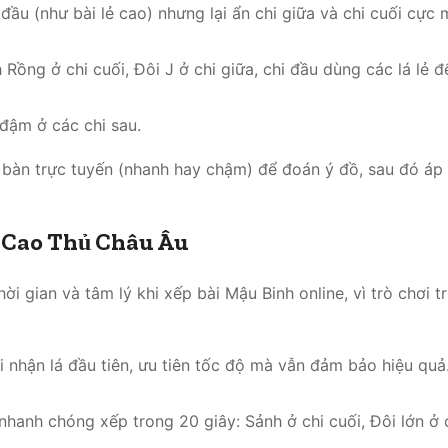
 đầu (như bài lẻ cao) nhưng lại ẩn chi giữa và chi cuối cực
Rồng ở chi cuối, Đôi J ở chi giữa, chi đầu dùng các lá lẻ đ
a đậm ở các chi sau.
ên bàn trực tuyến (nhanh hay chậm) để đoán ý đồ, sau đó áp
ư Cao Thủ Châu Âu
i gian và tâm lý khi xếp bài Mậu Binh online, vì trò chơi t
i nhận lá đầu tiên, ưu tiên tốc độ mà vẫn đảm bảo hiệu quả
 nhanh chóng xếp trong 20 giây: Sảnh ở chi cuối, Đôi lớn ở 