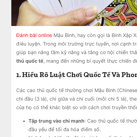
Đánh bài online
Mậu Binh, hay còn gọi là Binh Xập Xá
điêu luyện. Trong môi trường trực tuyến, nơi cạnh t
giúp bạn nâng tầm kỹ năng và tăng cơ hội chiến thắ
thủ quốc tế
, mang đến những bí quyết thực chiến đ
1. Hiểu Rõ Luật Chơi Quốc Tế Và Pho
Các cao thủ quốc tế thường chơi Mậu Binh (Chinese P
chi đầu (3 lá), chi giữa và chi cuối (mỗi chi 5 lá),
của họ có thể khác biệt so với cách chơi truyền th
Tập trung vào chi mạnh
: Cao thủ quốc tế thườ
đầu yếu để tối đa hóa điểm số.