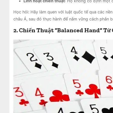
Linh hoạt chiến thuật
: Họ không cố định một c
Học hỏi: Hãy làm quen với luật quốc tế qua các nền
châu Á, sau đó thực hành để nắm vững cách phân b
2. Chiến Thuật “Balanced Hand” Từ