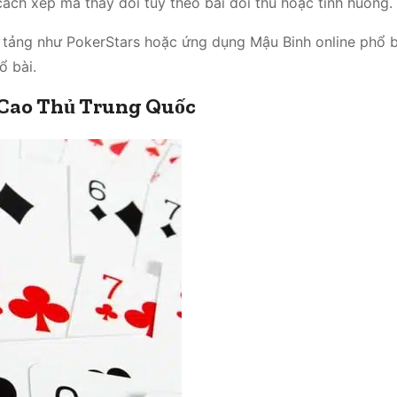
ách xếp mà thay đổi tùy theo bài đối thủ hoặc tình huống.
 tảng như PokerStars hoặc ứng dụng Mậu Binh online phổ b
ổ bài.
 Cao Thủ Trung Quốc