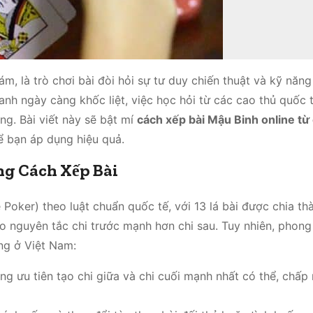
m, là trò chơi bài đòi hỏi sự tư duy chiến thuật và kỹ năng
ranh ngày càng khốc liệt, việc học hỏi từ các cao thủ quốc 
ng. Bài viết này sẽ bật mí
cách xếp bài Mậu Binh online từ
ể bạn áp dụng hiệu quả.
ng Cách Xếp Bài
oker) theo luật chuẩn quốc tế, với 13 lá bài được chia thà
 theo nguyên tắc chi trước mạnh hơn chi sau. Tuy nhiên, phon
ống ở Việt Nam:
ng ưu tiên tạo chi giữa và chi cuối mạnh nhất có thể, chấp 