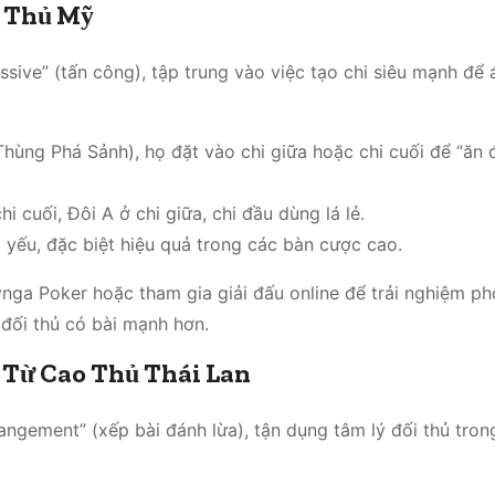
o Thủ Mỹ
ive” (tấn công), tập trung vào việc tạo chi siêu mạnh để
Thùng Phá Sảnh), họ đặt vào chi giữa hoặc chi cuối để “ăn 
i cuối, Đôi A ở chi giữa, chi đầu dùng lá lẻ.
i yếu, đặc biệt hiệu quả trong các bàn cược cao.
ynga Poker hoặc tham gia giải đấu online để trải nghiệm p
 đối thủ có bài mạnh hơn.
 Từ Cao Thủ Thái Lan
rrangement” (xếp bài đánh lừa), tận dụng tâm lý đối thủ tro