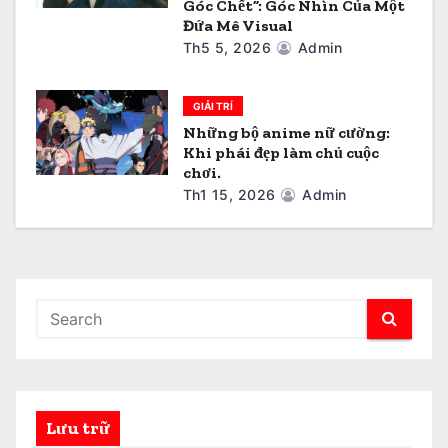
Góc Chết”: Góc Nhìn Của Một
Đứa Mê Visual
Th5 5, 2026
Admin
GIẢI TRÍ
Những bộ anime nữ cường:
Khi phái đẹp làm chủ cuộc
chơi.
Th1 15, 2026
Admin
Lưu trữ