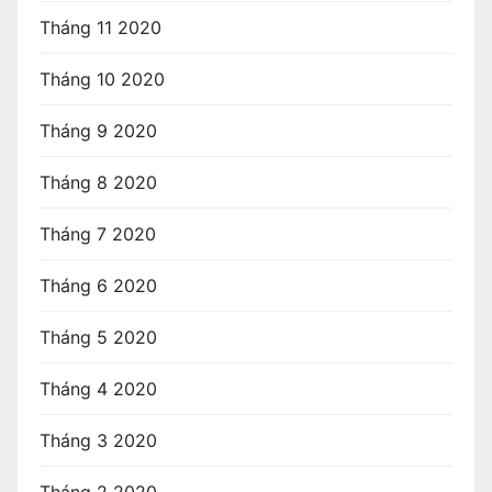
Tháng 11 2020
Tháng 10 2020
Tháng 9 2020
Tháng 8 2020
Tháng 7 2020
Tháng 6 2020
Tháng 5 2020
Tháng 4 2020
Tháng 3 2020
Tháng 2 2020