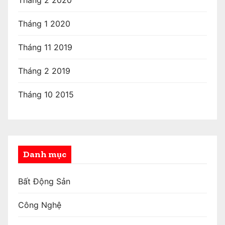
Tháng 1 2020
Tháng 11 2019
Tháng 2 2019
Tháng 10 2015
Danh mục
Bất Động Sản
Công Nghệ