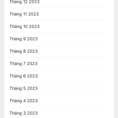
Tháng 12 2023
Tháng 11 2023
Tháng 10 2023
Tháng 9 2023
Tháng 8 2023
Tháng 7 2023
Tháng 6 2023
Tháng 5 2023
Tháng 4 2023
Tháng 3 2023