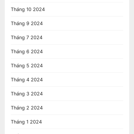
Tháng 10 2024
Tháng 9 2024
Tháng 7 2024
Tháng 6 2024
Tháng 5 2024
Tháng 4 2024
Tháng 3 2024
Tháng 2 2024
Tháng 1 2024