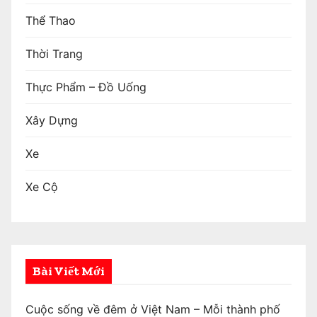
Thể Thao
Thời Trang
Thực Phẩm – Đồ Uống
Xây Dựng
Xe
Xe Cộ
Bài Viết Mới
Cuộc sống về đêm ở Việt Nam – Mỗi thành phố