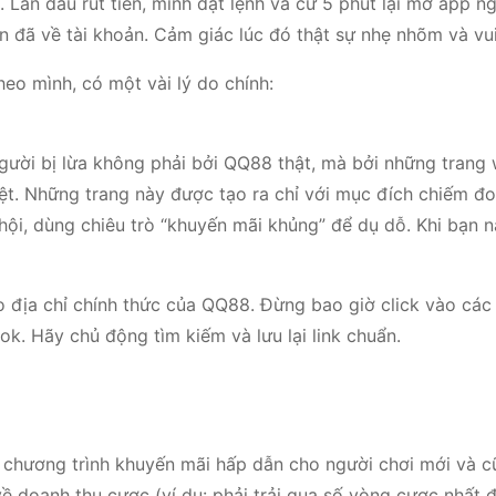
ẻ. Lần đầu rút tiền, mình đặt lệnh và cứ 5 phút lại mở app 
ền đã về tài khoản. Cảm giác lúc đó thật sự nhẹ nhõm và vu
heo mình, có một vài lý do chính:
người bị lừa không phải bởi QQ88 thật, mà bởi những trang
ệt. Những trang này được tạo ra chỉ với mục đích chiếm đo
ội, dùng chiêu trò “khuyến mãi khủng” để dụ dỗ. Khi bạn n
địa chỉ chính thức của QQ88. Đừng bao giờ click vào cá
ok. Hãy chủ động tìm kiếm và lưu lại link chuẩn.
 chương trình khuyến mãi hấp dẫn cho người chơi mới và c
ề doanh thu cược (ví dụ: phải trải qua số vòng cược nhất đ