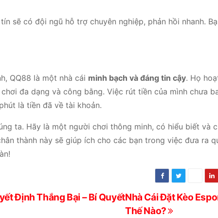
tín sẽ có đội ngũ hỗ trợ chuyên nghiệp, phản hồi nhanh. Bạ
ình, QQ88 là một nhà cái
minh bạch và đáng tin cậy
. Họ hoạ
ò chơi đa dạng và công bằng. Việc rút tiền của mình chưa b
hút là tiền đã về tài khoản.
úng ta. Hãy là một người chơi thông minh, có hiểu biết và 
hân thành này sẽ giúp ích cho các bạn trong việc đưa ra q
àn!
ết Định Thắng Bại – Bí Quyết
Nhà Cái Đặt Kèo Espo
Thế Nào?