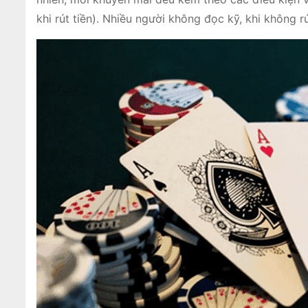
khi rút tiền). Nhiều người không đọc kỹ, khi không r