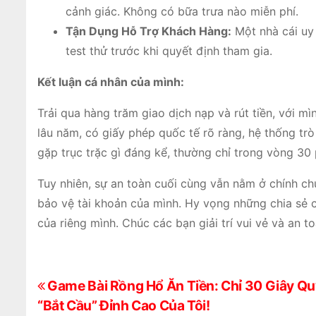
cảnh giác. Không có bữa trưa nào miễn phí.
Tận Dụng Hỗ Trợ Khách Hàng:
Một nhà cái uy 
test thử trước khi quyết định tham gia.
Kết luận cá nhân của mình:
Trải qua hàng trăm giao dịch nạp và rút tiền, với m
lâu năm, có giấy phép quốc tế rõ ràng, hệ thống tr
gặp trục trặc gì đáng kể, thường chỉ trong vòng 30 p
Tuy nhiên, sự an toàn cuối cùng vẫn nằm ở chính ch
bảo vệ tài khoản của mình. Hy vọng những chia sẻ c
của riêng mình. Chúc các bạn giải trí vui vẻ và an to
Đ
Game Bài Rồng Hổ Ăn Tiền: Chỉ 30 Giây Quy
“Bắt Cầu” Đỉnh Cao Của Tôi!