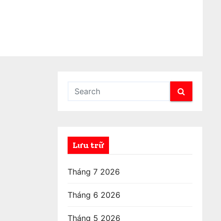
Lưu trữ
Tháng 7 2026
Tháng 6 2026
Tháng 5 2026