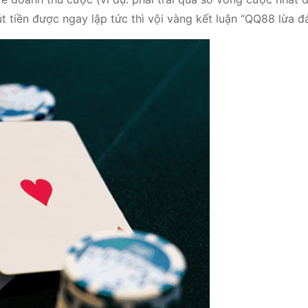
út tiền được ngay lập tức thì vội vàng kết luận “QQ88 lừa đả