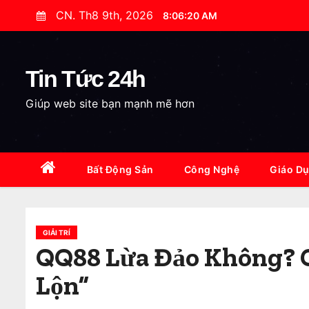
S
CN. Th8 9th, 2026
8:06:21 AM
k
i
p
Tin Tức 24h
t
Giúp web site bạn mạnh mẽ hơn
o
c
o
n
Bất Động Sản
Công Nghệ
Giáo D
t
e
n
GIẢI TRÍ
t
QQ88 Lừa Đảo Không? 
Lộn”