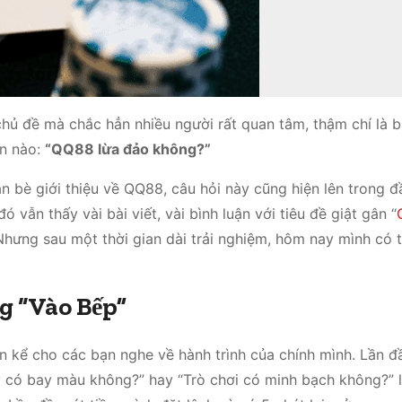
hủ đề mà chắc hẳn nhiều người rất quan tâm, thậm chí là 
ến nào:
“QQ88 lừa đảo không?”
n bè giới thiệu về QQ88, câu hỏi này cũng hiện lên trong 
vẫn thấy vài bài viết, vài bình luận với tiêu đề giật gân “
Nhưng sau một thời gian dài trải nghiệm, hôm nay mình có t
g “Vào Bếp”
n kể cho các bạn nghe về hành trình của chính mình. Lần đ
này có bay màu không?” hay “Trò chơi có minh bạch không?” 