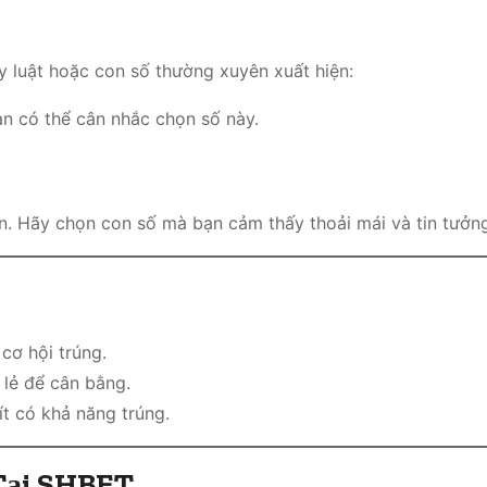
y luật hoặc con số thường xuyên xuất hiện:
ạn có thể cân nhắc chọn số này.
n. Hãy chọn con số mà bạn cảm thấy thoải mái và tin tưởn
 cơ hội trúng.
ố lẻ để cân bằng.
ít có khả năng trúng.
 Tại SHBET