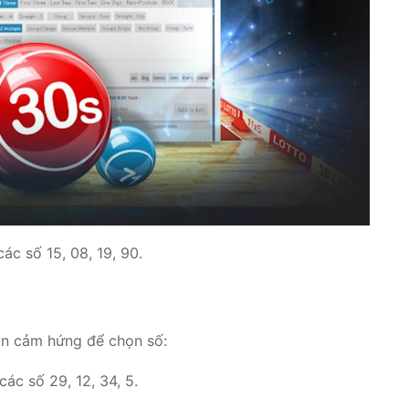
ác số 15, 08, 19, 90.
ồn cảm hứng để chọn số:
ác số 29, 12, 34, 5.