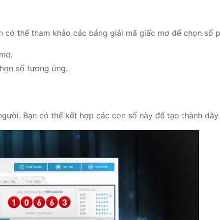
 có thể tham khảo các bảng giải mã giấc mơ để chọn số p
 mơ.
chọn số tương ứng.
gười. Bạn có thể kết hợp các con số này để tạo thành dãy