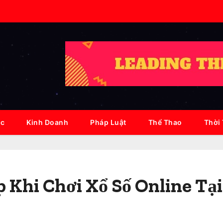
ục
Kinh Doanh
Pháp Luật
Thể Thao
Thời
 Khi Chơi Xổ Số Online Tạ