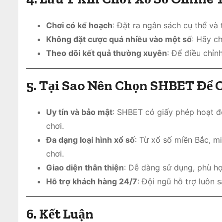
Chơi có kế hoạch
: Đặt ra ngân sách cụ thể và
Không đặt cược quá nhiều vào một số
: Hãy ch
Theo dõi kết quả thường xuyên
: Để điều chỉn
5. Tại Sao Nên Chọn SHBET Để C
Uy tín và bảo mật
: SHBET có giấy phép hoạt đ
chơi.
Đa dạng loại hình xổ số
: Từ xổ số miền Bắc, 
chơi.
Giao diện thân thiện
: Dễ dàng sử dụng, phù hợ
Hỗ trợ khách hàng 24/7
: Đội ngũ hỗ trợ luôn 
6. Kết Luận