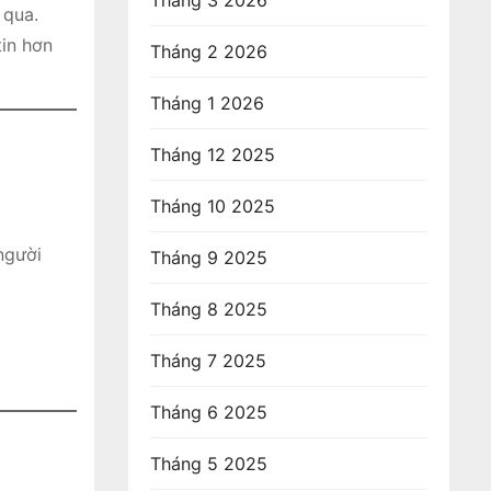
Tháng 3 2026
 qua.
tin hơn
Tháng 2 2026
Tháng 1 2026
Tháng 12 2025
Tháng 10 2025
người
Tháng 9 2025
Tháng 8 2025
Tháng 7 2025
Tháng 6 2025
Tháng 5 2025