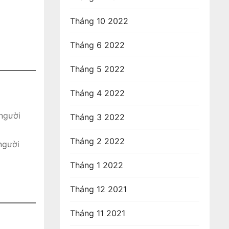
Tháng 10 2022
Tháng 6 2022
Tháng 5 2022
Tháng 4 2022
 người
Tháng 3 2022
Tháng 2 2022
người
Tháng 1 2022
Tháng 12 2021
Tháng 11 2021