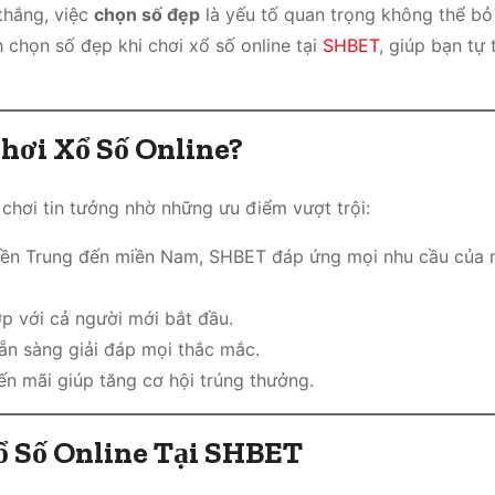
thắng, việc
chọn số đẹp
là yếu tố quan trọng không thể bỏ
 chọn số đẹp khi chơi xổ số online tại
SHBET
, giúp bạn tự 
hơi Xổ Số Online?
 chơi tin tưởng nhờ những ưu điểm vượt trội:
miền Trung đến miền Nam, SHBET đáp ứng mọi nhu cầu của 
p với cả người mới bắt đầu.
sẵn sàng giải đáp mọi thắc mắc.
ến mãi giúp tăng cơ hội trúng thưởng.
ổ Số Online Tại SHBET