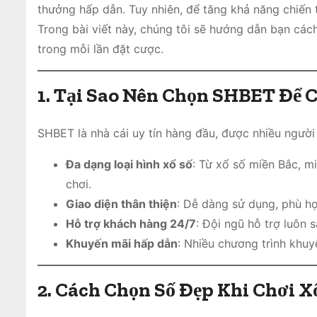
thưởng hấp dẫn. Tuy nhiên, để tăng khả năng chiến 
Trong bài viết này, chúng tôi sẽ hướng dẫn bạn cách
trong mỗi lần đặt cược.
1. Tại Sao Nên Chọn SHBET Để C
SHBET là nhà cái uy tín hàng đầu, được nhiều người
Đa dạng loại hình xổ số
: Từ xổ số miền Bắc, 
chơi.
Giao diện thân thiện
: Dễ dàng sử dụng, phù hợ
Hỗ trợ khách hàng 24/7
: Đội ngũ hỗ trợ luôn 
Khuyến mãi hấp dẫn
: Nhiều chương trình khuy
2. Cách Chọn Số Đẹp Khi Chơi X