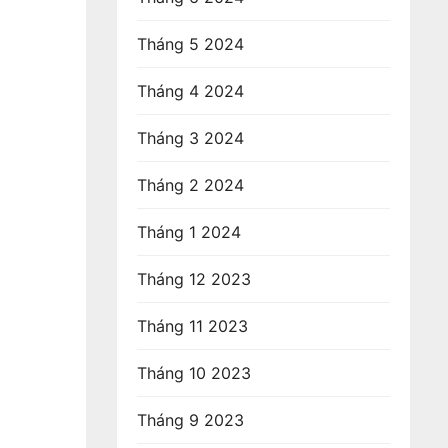
Tháng 5 2024
Tháng 4 2024
Tháng 3 2024
Tháng 2 2024
Tháng 1 2024
Tháng 12 2023
Tháng 11 2023
Tháng 10 2023
Tháng 9 2023