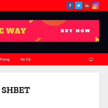
 Trang
Xe Cộ
i SHBET