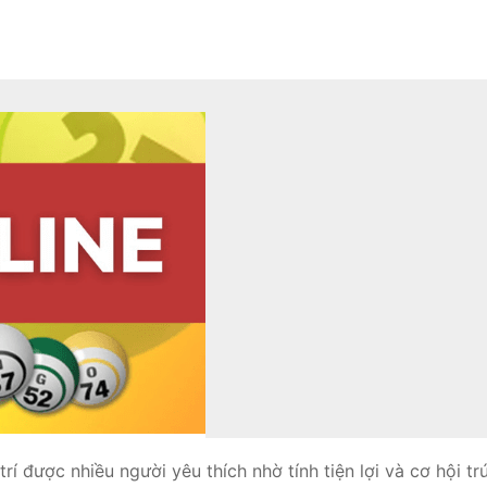
rí được nhiều người yêu thích nhờ tính tiện lợi và cơ hội tr