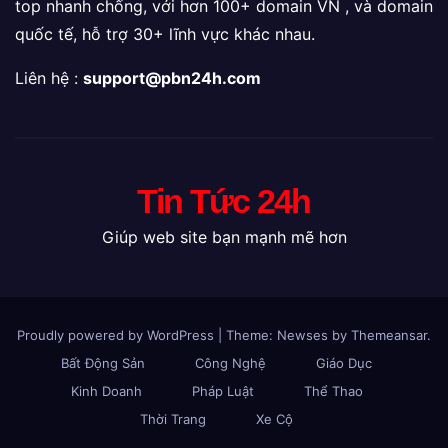
top nhanh chống, với hơn 100+ domain VN , và domain
quốc tế, hỗ trợ 30+ lĩnh vực khác nhau.
Liên hệ :
support@pbn24h.com
Tin Tức 24h
Giúp web site bạn mạnh mẽ hơn
Proudly powered by WordPress
|
Theme: Newses by
Themeansar
.
Bất Động Sản
Công Nghệ
Giáo Dục
Kinh Doanh
Pháp Luật
Thể Thao
Thời Trang
Xe Cộ