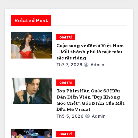
b
à
Related Post
i
GIẢI TRÍ
v
Cuộc sống về đêm ở Việt Nam
– Mỗi thành phố là một màu
i
sắc rất riêng
ế
Th7 7, 2026
Admin
t
GIẢI TRÍ
Top Phim Hàn Quốc Sở Hữu
Dàn Diễn Viên “Đẹp Không
Góc Chết”: Góc Nhìn Của Một
Đứa Mê Visual
Th5 5, 2026
Admin
GIẢI TRÍ