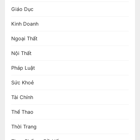
Giáo Dục
Kinh Doanh
Ngoại Thất
Nội Thất
Pháp Luật
Sức Khoẻ
Tài Chính
Thể Thao
Thời Trang