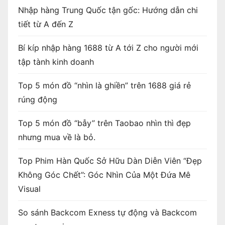
Nhập hàng Trung Quốc tận gốc: Hướng dẫn chi
tiết từ A đến Z
Bí kíp nhập hàng 1688 từ A tới Z cho người mới
tập tành kinh doanh
Top 5 món đồ “nhìn là ghiền” trên 1688 giá rẻ
rúng động
Top 5 món đồ “bẫy” trên Taobao nhìn thì đẹp
nhưng mua về là bỏ.
Top Phim Hàn Quốc Sở Hữu Dàn Diễn Viên “Đẹp
Không Góc Chết”: Góc Nhìn Của Một Đứa Mê
Visual
So sánh Backcom Exness tự động và Backcom