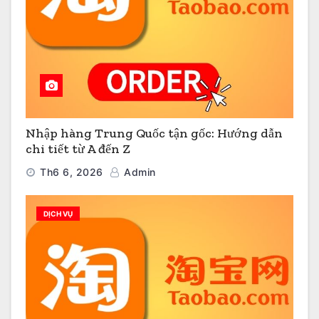
Nhập hàng Trung Quốc tận gốc: Hướng dẫn
chi tiết từ A đến Z
Th6 6, 2026
Admin
DỊCH VỤ