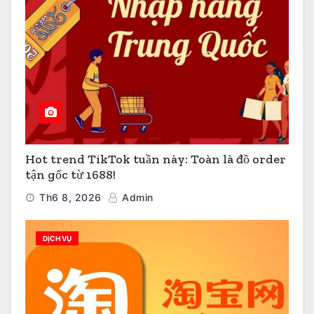
Hot trend TikTok tuần này: Toàn là đồ order
tận gốc từ 1688!
Th6 8, 2026
Admin
DỊCH VỤ