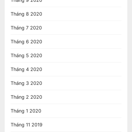
Tháng 8 2020
Tháng 7 2020
Tháng 6 2020
Tháng 5 2020
Tháng 4 2020
Tháng 3 2020
Tháng 2 2020
Tháng 1 2020
Tháng 11 2019