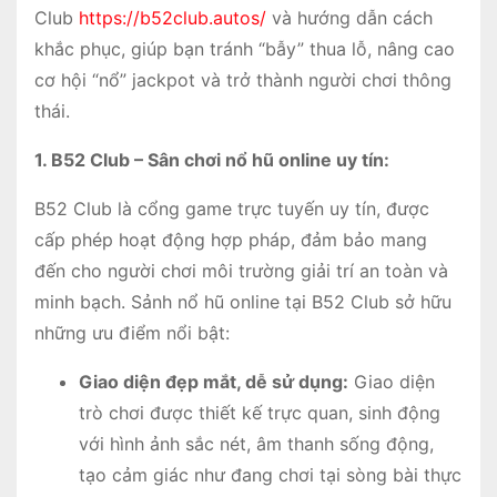
Club
https://b52club.autos/
và hướng dẫn cách
khắc phục, giúp bạn tránh “bẫy” thua lỗ, nâng cao
cơ hội “nổ” jackpot và trở thành người chơi thông
thái.
1. B52 Club – Sân chơi nổ hũ online uy tín:
B52 Club là cổng game trực tuyến uy tín, được
cấp phép hoạt động hợp pháp, đảm bảo mang
đến cho người chơi môi trường giải trí an toàn và
minh bạch. Sảnh nổ hũ online tại B52 Club sở hữu
những ưu điểm nổi bật:
Giao diện đẹp mắt, dễ sử dụng:
Giao diện
trò chơi được thiết kế trực quan, sinh động
với hình ảnh sắc nét, âm thanh sống động,
tạo cảm giác như đang chơi tại sòng bài thực