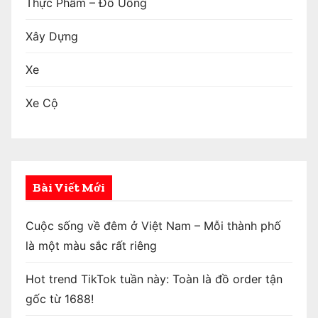
Thực Phẩm – Đồ Uống
Xây Dựng
Xe
Xe Cộ
Bài Viết Mới
Cuộc sống về đêm ở Việt Nam – Mỗi thành phố
là một màu sắc rất riêng
Hot trend TikTok tuần này: Toàn là đồ order tận
gốc từ 1688!