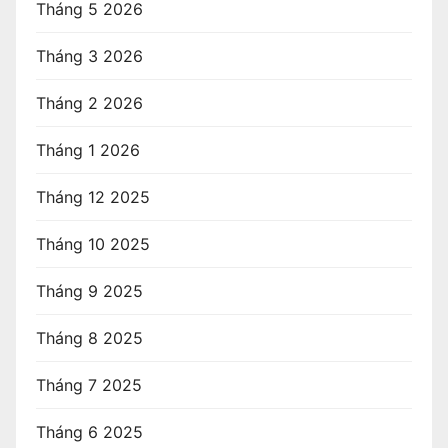
Tháng 5 2026
Tháng 3 2026
Tháng 2 2026
Tháng 1 2026
Tháng 12 2025
Tháng 10 2025
Tháng 9 2025
Tháng 8 2025
Tháng 7 2025
Tháng 6 2025