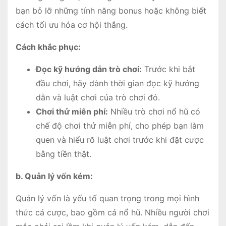
bạn bỏ lỡ những tính năng bonus hoặc không biết
cách tối ưu hóa cơ hội thắng.
Cách khắc phục:
Đọc kỹ hướng dẫn trò chơi:
Trước khi bắt
đầu chơi, hãy dành thời gian đọc kỹ hướng
dẫn và luật chơi của trò chơi đó.
Chơi thử miễn phí:
Nhiều trò chơi nổ hũ có
chế độ chơi thử miễn phí, cho phép bạn làm
quen và hiểu rõ luật chơi trước khi đặt cược
bằng tiền thật.
b. Quản lý vốn kém:
Quản lý vốn là yếu tố quan trọng trong mọi hình
thức cá cược, bao gồm cả nổ hũ. Nhiều người chơi