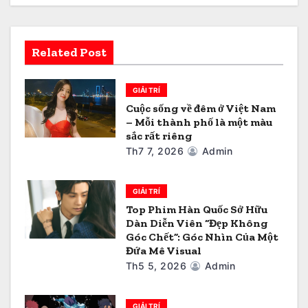
b
à
Related Post
i
GIẢI TRÍ
v
Cuộc sống về đêm ở Việt Nam
– Mỗi thành phố là một màu
i
sắc rất riêng
ế
Th7 7, 2026
Admin
t
GIẢI TRÍ
Top Phim Hàn Quốc Sở Hữu
Dàn Diễn Viên “Đẹp Không
Góc Chết”: Góc Nhìn Của Một
Đứa Mê Visual
Th5 5, 2026
Admin
GIẢI TRÍ