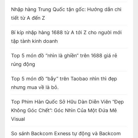
Nhập hàng Trung Quốc tận gốc: Hướng dẫn chi
tiết từ A đến Z
Bí kíp nhập hàng 1688 từ A tới Z cho người mới
tập tành kinh doanh
Top 5 món đồ “nhìn là ghiền” trên 1688 giá rẻ
rúng động
Top 5 món đồ “bẫy” trên Taobao nhìn thì đẹp
nhưng mua về là bỏ.
Top Phim Hàn Quốc Sở Hữu Dàn Diễn Viên “Đẹp
Không Góc Chết”: Góc Nhìn Của Một Đứa Mê
Visual
So sánh Backcom Exness tự động và Backcom