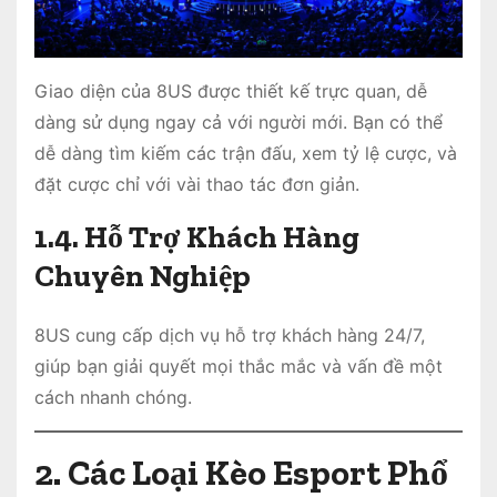
Giao diện của 8US được thiết kế trực quan, dễ
dàng sử dụng ngay cả với người mới. Bạn có thể
dễ dàng tìm kiếm các trận đấu, xem tỷ lệ cược, và
đặt cược chỉ với vài thao tác đơn giản.
1.4. Hỗ Trợ Khách Hàng
Chuyên Nghiệp
8US cung cấp dịch vụ hỗ trợ khách hàng 24/7,
giúp bạn giải quyết mọi thắc mắc và vấn đề một
cách nhanh chóng.
2. Các Loại Kèo Esport Phổ