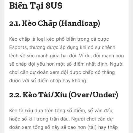
Biến Tại 8US
2.1. Kèo Chấp (Handicap)
Kèo chấp là loại kèo phổ biến trong cá cược
Esports, thường được áp dụng khi có sự chênh
lệch về sức mạnh giữa hai đội. Ví dụ, đội mạnh hơn
sẽ chấp đội yếu hơn một số điểm nhất định. Người
chơi cần dự đoán xem đội được chấp có thắng
được với số điểm chấp hay không.
2.2. Kèo Tài/Xỉu (Over/Under)
Kèo tài/xỉu dựa trên tổng số điểm, số ván đấu,
hoặc số kill trong trận đấu. Người chơi cần dự
đoán xem tổng số này sẽ cao hơn (tài) hay thấp