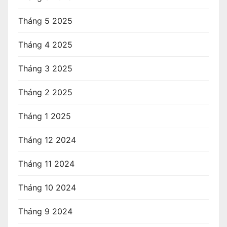
Tháng 5 2025
Tháng 4 2025
Tháng 3 2025
Tháng 2 2025
Tháng 1 2025
Tháng 12 2024
Tháng 11 2024
Tháng 10 2024
Tháng 9 2024