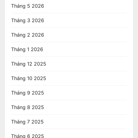
Tháng 5 2026
Tháng 3 2026
Tháng 2 2026
Tháng 1 2026
Tháng 12 2025
Tháng 10 2025
Tháng 9 2025
Tháng 8 2025
Tháng 7 2025
Tháng 6 2025