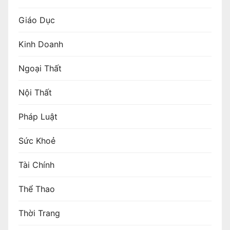
Giáo Dục
Kinh Doanh
Ngoại Thất
Nội Thất
Pháp Luật
Sức Khoẻ
Tài Chính
Thể Thao
Thời Trang