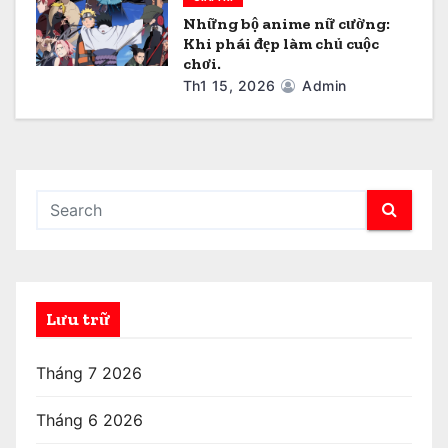
Những bộ anime nữ cường:
Khi phái đẹp làm chủ cuộc
chơi.
Th1 15, 2026
Admin
Lưu trữ
Tháng 7 2026
Tháng 6 2026