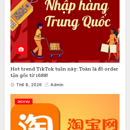
Hot trend TikTok tuần này: Toàn là đồ order
tận gốc từ 1688!
Th6 8, 2026
Admin
DỊCH VỤ