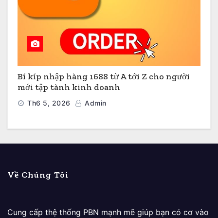
Bí kíp nhập hàng 1688 từ A tới Z cho người
mới tập tành kinh doanh
Th6 5, 2026
Admin
Về Chúng Tôi
Cung cấp thệ thống PBN mạnh mẽ giúp bạn có cơ vào