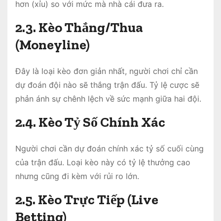
hơn (xỉu) so với mức mà nhà cái đưa ra.
2.3. Kèo Thắng/Thua
(Moneyline)
Đây là loại kèo đơn giản nhất, người chơi chỉ cần
dự đoán đội nào sẽ thắng trận đấu. Tỷ lệ cược sẽ
phản ánh sự chênh lệch về sức mạnh giữa hai đội.
2.4. Kèo Tỷ Số Chính Xác
Người chơi cần dự đoán chính xác tỷ số cuối cùng
của trận đấu. Loại kèo này có tỷ lệ thưởng cao
nhưng cũng đi kèm với rủi ro lớn.
2.5. Kèo Trực Tiếp (Live
Betting)