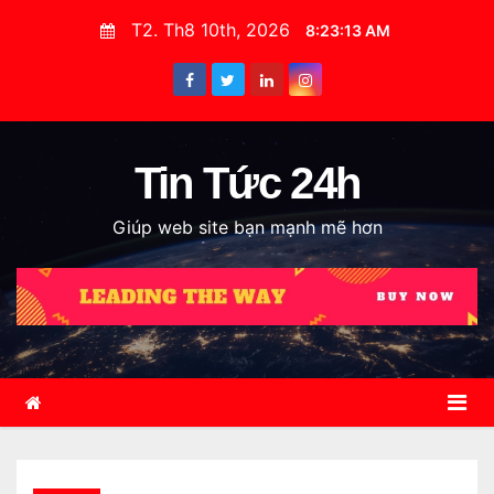
S
T2. Th8 10th, 2026
8:23:14 AM
k
i
p
t
o
Tin Tức 24h
c
Giúp web site bạn mạnh mẽ hơn
o
n
t
e
n
t