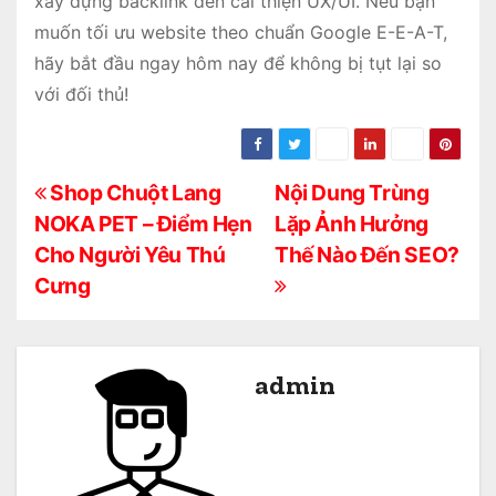
xây dựng backlink đến cải thiện UX/UI. Nếu bạn
muốn tối ưu website theo chuẩn Google E-E-A-T,
hãy bắt đầu ngay hôm nay để không bị tụt lại so
với đối thủ!
Đ
Shop Chuột Lang
Nội Dung Trùng
NOKA PET – Điểm Hẹn
Lặp Ảnh Hưởng
i
Cho Người Yêu Thú
Thế Nào Đến SEO?
ề
Cưng
u
h
admin
ư
ớ