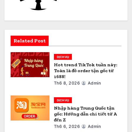
n
g
b
à
Related Post
i
DỊCH VỤ
v
Hot trend TikTok tuần này:
Toàn là đồ order tận gốc từ
i
1688!
ế
Th6 8, 2026
Admin
t
DỊCH VỤ
Nhập hàng Trung Quốc tận
gốc: Hướng dẫn chi tiết từ A
đến Z
Th6 6, 2026
Admin