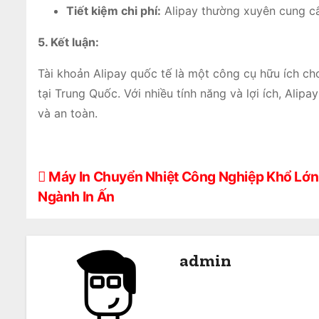
Tiết kiệm chi phí:
Alipay thường xuyên cung cấ
5. Kết luận:
Tài khoản Alipay quốc tế là một công cụ hữu ích c
tại Trung Quốc. Với nhiều tính năng và lợi ích, Ali
và an toàn.
Đ
Máy In Chuyển Nhiệt Công Nghiệp Khổ Lớn:
Ngành In Ấn
i
ề
admin
u
h