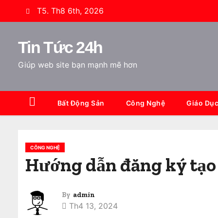
S
T5. Th8 6th, 2026
k
i
Tin Tức 24h
p
t
Giúp web site bạn mạnh mẽ hơn
o
c
o
Bất Động Sản
Công Nghệ
Giáo Dụ
n
t
e
CÔNG NGHỆ
n
Hướng dẫn đăng ký tạo 
t
By
admin
Th4 13, 2024