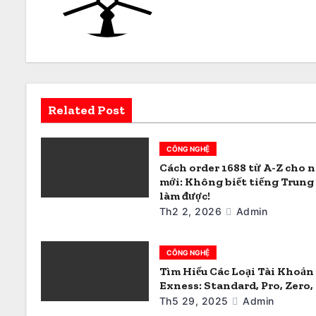
ư
ớ
n
g
Related Post
b
à
CÔNG NGHỆ
i
Cách order 1688 từ A-Z cho 
mới: Không biết tiếng Trung
v
làm được!
Th2 2, 2026
Admin
i
ế
CÔNG NGHỆ
Tìm Hiểu Các Loại Tài Khoản
t
Exness: Standard, Pro, Zero
Th5 29, 2025
Admin