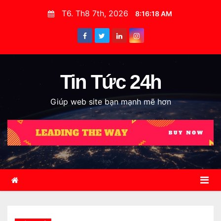
S
T6. Th8 7th, 2026
8:16:19 AM
k
i
p
t
o
Tin Tức 24h
c
Giúp web site bạn mạnh mẽ hơn
o
n
t
e
n
t