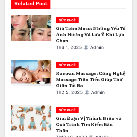
à
Related Post
i
SỨC KHOẺ
v
Giá Tiêm Meso: Những Yếu Tố
Ảnh Hưởng Và Lưu Ý Khi Lựa
i
Chọn
ế
Th6 1, 2025
Admin
t
SỨC KHOẺ
Kamran Massage: Công Nghệ
Massage Tiên Tiến Giúp Thư
Giãn Tối Đa
Th2 5, 2025
Admin
SỨC KHOẺ
Giai Đoạn Vị Thành Niên và
Quá Trình Tìm Kiếm Bản
Thân