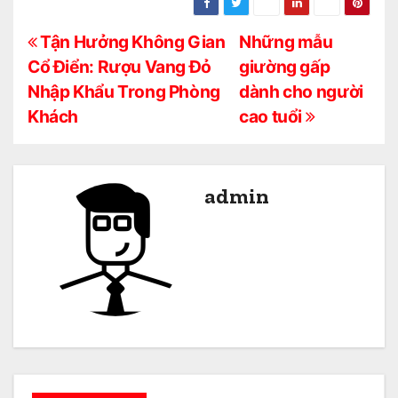
Đ
Tận Hưởng Không Gian
Những mẫu
Cổ Điển: Rượu Vang Đỏ
giường gấp
i
Nhập Khẩu Trong Phòng
dành cho người
ề
Khách
cao tuổi
u
h
admin
ư
ớ
n
g
b