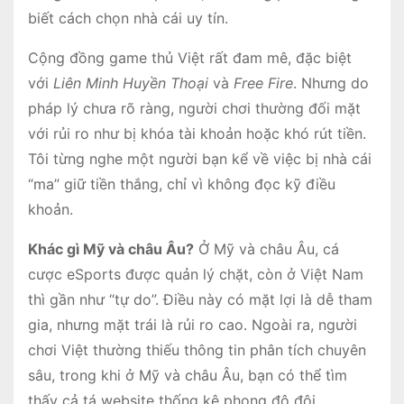
biết cách chọn nhà cái uy tín.
Cộng đồng game thủ Việt rất đam mê, đặc biệt
với
Liên Minh Huyền Thoại
và
Free Fire
. Nhưng do
pháp lý chưa rõ ràng, người chơi thường đối mặt
với rủi ro như bị khóa tài khoản hoặc khó rút tiền.
Tôi từng nghe một người bạn kể về việc bị nhà cái
“ma” giữ tiền thắng, chỉ vì không đọc kỹ điều
khoản.
Khác gì Mỹ và châu Âu?
Ở Mỹ và châu Âu, cá
cược eSports được quản lý chặt, còn ở Việt Nam
thì gần như “tự do”. Điều này có mặt lợi là dễ tham
gia, nhưng mặt trái là rủi ro cao. Ngoài ra, người
chơi Việt thường thiếu thông tin phân tích chuyên
sâu, trong khi ở Mỹ và châu Âu, bạn có thể tìm
thấy cả tá website thống kê phong độ đội.