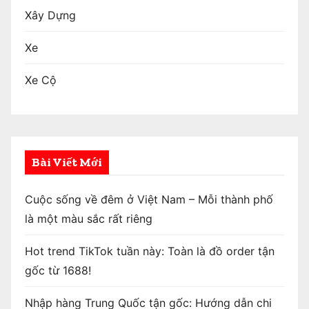
Xây Dựng
Xe
Xe Cộ
Bài Viết Mới
Cuộc sống về đêm ở Việt Nam – Mỗi thành phố
là một màu sắc rất riêng
Hot trend TikTok tuần này: Toàn là đồ order tận
gốc từ 1688!
Nhập hàng Trung Quốc tận gốc: Hướng dẫn chi