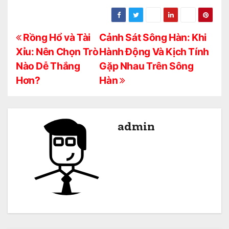
Đ
Rồng Hổ và Tài
Cảnh Sát Sông Hàn: Khi
Xỉu: Nên Chọn Trò
Hành Động Và Kịch Tính
i
Nào Dễ Thắng
Gặp Nhau Trên Sông
ề
Hơn?
Hàn
u
h
admin
ư
ớ
n
g
b