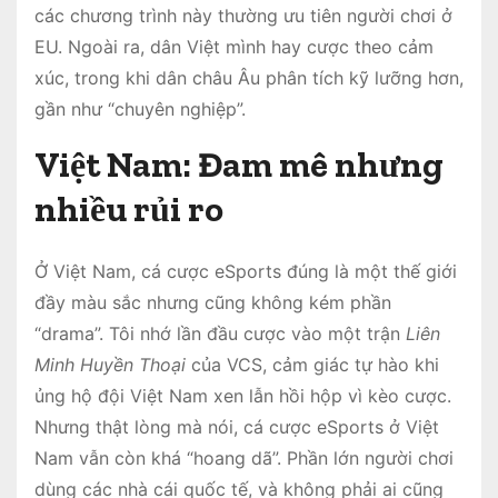
các chương trình này thường ưu tiên người chơi ở
EU. Ngoài ra, dân Việt mình hay cược theo cảm
xúc, trong khi dân châu Âu phân tích kỹ lưỡng hơn,
gần như “chuyên nghiệp”.
Việt Nam: Đam mê nhưng
nhiều rủi ro
Ở Việt Nam, cá cược eSports đúng là một thế giới
đầy màu sắc nhưng cũng không kém phần
“drama”. Tôi nhớ lần đầu cược vào một trận
Liên
Minh Huyền Thoại
của VCS, cảm giác tự hào khi
ủng hộ đội Việt Nam xen lẫn hồi hộp vì kèo cược.
Nhưng thật lòng mà nói, cá cược eSports ở Việt
Nam vẫn còn khá “hoang dã”. Phần lớn người chơi
dùng các nhà cái quốc tế, và không phải ai cũng