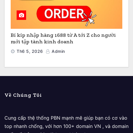
Bí kíp nhập hàng 1688 từ A tới Z cho người
mới tập tành kinh doanh
Th6 5, 2026
Admin
Về Chúng Tôi
Cung cấp thệ thống PBN mạnh mẽ giúp bạn có cơ vào
top nhanh chống, với hơn 100+ domain VN , và domain