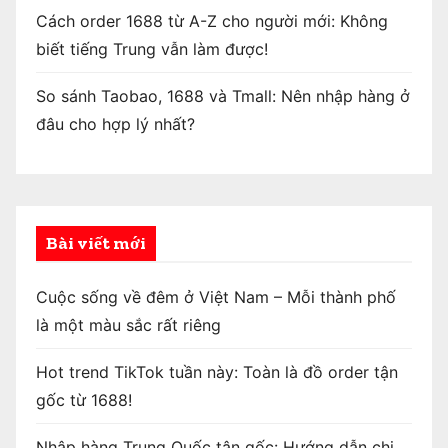
Cách order 1688 từ A-Z cho người mới: Không
biết tiếng Trung vẫn làm được!
So sánh Taobao, 1688 và Tmall: Nên nhập hàng ở
đâu cho hợp lý nhất?
Bài viết mới
Cuộc sống về đêm ở Việt Nam – Mỗi thành phố
là một màu sắc rất riêng
Hot trend TikTok tuần này: Toàn là đồ order tận
gốc từ 1688!
Nhập hàng Trung Quốc tận gốc: Hướng dẫn chi