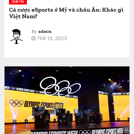
GIẢI TRÍ
Cá cược eSports ở Mỹ và châu Âu: Khác gì
Việt Nam?
By
admin
Th9 13, 2023