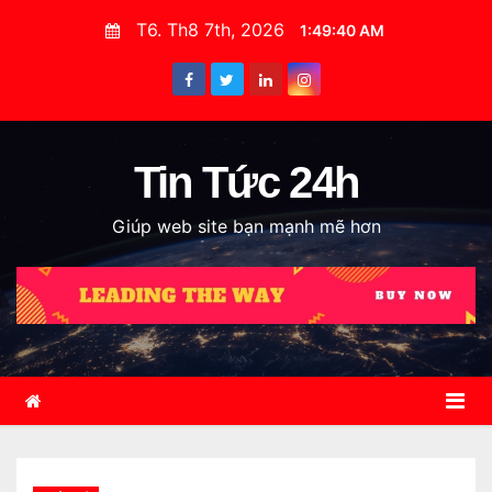
S
T6. Th8 7th, 2026
1:49:41 AM
k
i
p
t
o
Tin Tức 24h
c
Giúp web site bạn mạnh mẽ hơn
o
n
t
e
n
t