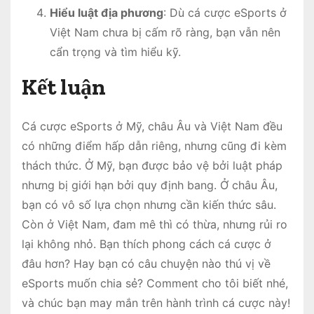
Hiểu luật địa phương
: Dù cá cược eSports ở
Việt Nam chưa bị cấm rõ ràng, bạn vẫn nên
cẩn trọng và tìm hiểu kỹ.
Kết luận
Cá cược eSports ở Mỹ, châu Âu và Việt Nam đều
có những điểm hấp dẫn riêng, nhưng cũng đi kèm
thách thức. Ở Mỹ, bạn được bảo vệ bởi luật pháp
nhưng bị giới hạn bởi quy định bang. Ở châu Âu,
bạn có vô số lựa chọn nhưng cần kiến thức sâu.
Còn ở Việt Nam, đam mê thì có thừa, nhưng rủi ro
lại không nhỏ. Bạn thích phong cách cá cược ở
đâu hơn? Hay bạn có câu chuyện nào thú vị về
eSports muốn chia sẻ? Comment cho tôi biết nhé,
và chúc bạn may mắn trên hành trình cá cược này!