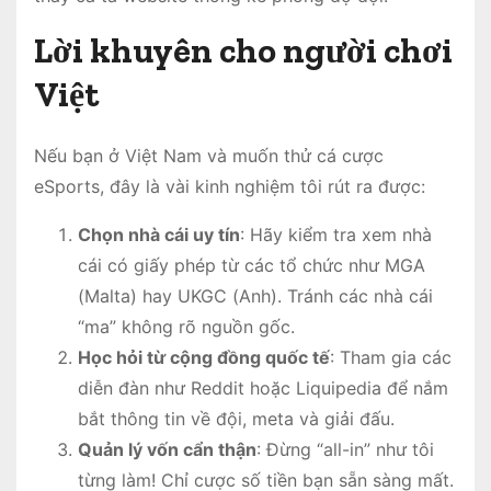
Lời khuyên cho người chơi
Việt
Nếu bạn ở Việt Nam và muốn thử cá cược
eSports, đây là vài kinh nghiệm tôi rút ra được:
Chọn nhà cái uy tín
: Hãy kiểm tra xem nhà
cái có giấy phép từ các tổ chức như MGA
(Malta) hay UKGC (Anh). Tránh các nhà cái
“ma” không rõ nguồn gốc.
Học hỏi từ cộng đồng quốc tế
: Tham gia các
diễn đàn như Reddit hoặc Liquipedia để nắm
bắt thông tin về đội, meta và giải đấu.
Quản lý vốn cẩn thận
: Đừng “all-in” như tôi
từng làm! Chỉ cược số tiền bạn sẵn sàng mất.