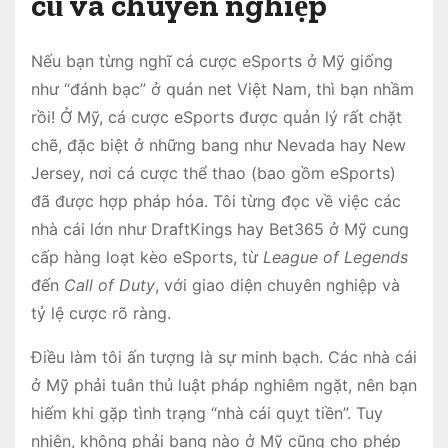
củ và chuyên nghiệp
Nếu bạn từng nghĩ cá cược eSports ở Mỹ giống
như “đánh bạc” ở quán net Việt Nam, thì bạn nhầm
rồi! Ở Mỹ, cá cược eSports được quản lý rất chặt
chẽ, đặc biệt ở những bang như Nevada hay New
Jersey, nơi cá cược thể thao (bao gồm eSports)
đã được hợp pháp hóa. Tôi từng đọc về việc các
nhà cái lớn như DraftKings hay Bet365 ở Mỹ cung
cấp hàng loạt kèo eSports, từ
League of Legends
đến
Call of Duty
, với giao diện chuyên nghiệp và
tỷ lệ cược rõ ràng.
Điều làm tôi ấn tượng là sự minh bạch. Các nhà cái
ở Mỹ phải tuân thủ luật pháp nghiêm ngặt, nên bạn
hiếm khi gặp tình trạng “nhà cái quỵt tiền”. Tuy
nhiên, không phải bang nào ở Mỹ cũng cho phép