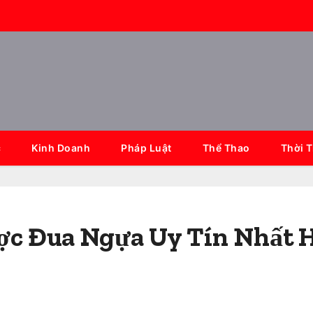
c
Kinh Doanh
Pháp Luật
Thể Thao
Thời 
c Đua Ngựa Uy Tín Nhất 