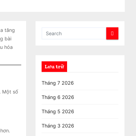
ia tăng
g bài
ưu hóa
Lưu trữ
Tháng 7 2026
. Một số
Tháng 6 2026
Tháng 5 2026
Tháng 3 2026
 hơn.