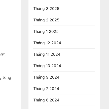
Tháng 3 2025
Tháng 2 2025
Tháng 1 2025
Tháng 12 2024
ăng.
Tháng 11 2024
Tháng 10 2024
Tháng 9 2024
g tổng
Tháng 7 2024
Tháng 6 2024