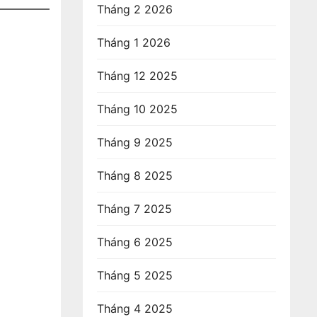
Tháng 2 2026
Tháng 1 2026
Tháng 12 2025
Tháng 10 2025
Tháng 9 2025
Tháng 8 2025
Tháng 7 2025
Tháng 6 2025
Tháng 5 2025
Tháng 4 2025