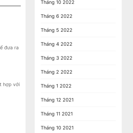
Tháng 10 2022
Tháng 6 2022
Tháng 5 2022
Tháng 4 2022
ể đưa ra
Tháng 3 2022
Tháng 2 2022
t hợp với
Tháng 1 2022
Tháng 12 2021
Tháng 11 2021
Tháng 10 2021