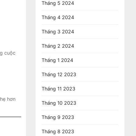
Tháng 5 2024
Tháng 4 2024
Tháng 3 2024
Tháng 2 2024
ng cuộc
Tháng 1 2024
Tháng 12 2023
Tháng 11 2023
nhẹ hơn
Tháng 10 2023
Tháng 9 2023
Tháng 8 2023