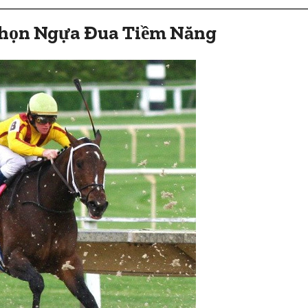
Chọn Ngựa Đua Tiềm Năng