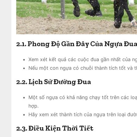
2.1. Phong Độ Gần Đây Của Ngựa Đu
Xem xét kết quả các cuộc đua gần nhất của n
Nếu một con ngựa có chuỗi thành tích tốt và 
2.2. Lịch Sử Đường Đua
Một số ngựa có khả năng chạy tốt trên các l
hợp.
Hãy xem xét thành tích của ngựa trên loại đườ
2.3. Điều Kiện Thời Tiết