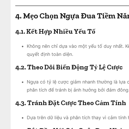
4.
Mẹo Chọn Ngựa Đua Tiềm Năn
4.1. Kết Hợp Nhiều Yếu Tố
Không nên chỉ dựa vào một yếu tố duy nhất. K
quyết định toàn diện.
4.2. Theo Dõi Biến Động Tỷ Lệ Cược
Ngựa có tỷ lệ cược giảm nhanh thường là lựa c
phân tích để tránh bị ảnh hưởng bởi đám đông
4.3. Tránh Đặt Cược Theo Cảm Tính
Dựa trên dữ liệu và phân tích thay vì cảm tín