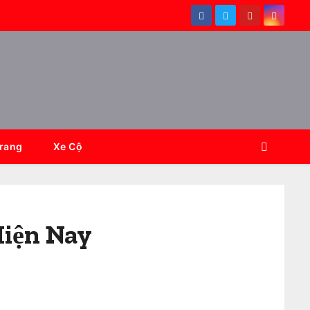
Trang
Xe Cộ
Hiện Nay