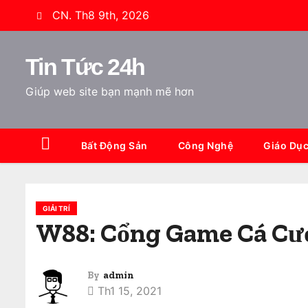
S
CN. Th8 9th, 2026
k
i
Tin Tức 24h
p
t
Giúp web site bạn mạnh mẽ hơn
o
c
o
Bất Động Sản
Công Nghệ
Giáo Dụ
n
t
e
GIẢI TRÍ
n
W88: Cổng Game Cá Cượ
t
By
admin
Th1 15, 2021