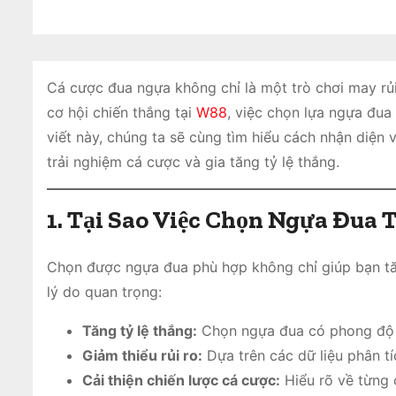
Cá cược đua ngựa không chỉ là một trò chơi may rủi
cơ hội chiến thắng tại
W88
, việc chọn lựa ngựa đua
viết này, chúng ta sẽ cùng tìm hiểu cách nhận diện
trải nghiệm cá cược và gia tăng tỷ lệ thắng.
1.
Tại Sao Việc Chọn Ngựa Đua 
Chọn được ngựa đua phù hợp không chỉ giúp bạn tăn
lý do quan trọng:
Tăng tỷ lệ thắng:
Chọn ngựa đua có phong độ t
Giảm thiểu rủi ro:
Dựa trên các dữ liệu phân tí
Cải thiện chiến lược cá cược:
Hiểu rõ về từng 