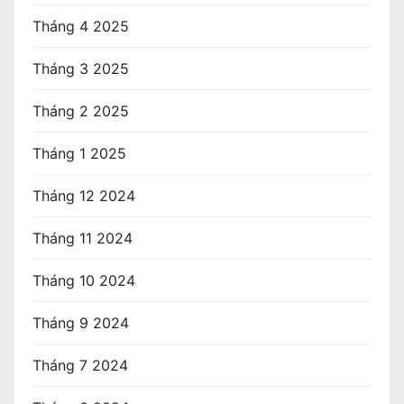
Tháng 4 2025
Tháng 3 2025
Tháng 2 2025
Tháng 1 2025
Tháng 12 2024
Tháng 11 2024
Tháng 10 2024
Tháng 9 2024
Tháng 7 2024