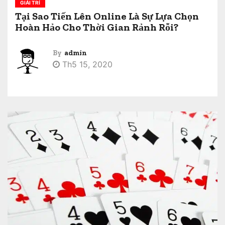
GIẢI TRÍ
Tại Sao Tiến Lên Online Là Sự Lựa Chọn
Hoàn Hảo Cho Thời Gian Rảnh Rỗi?
By
admin
Th5 15, 2020