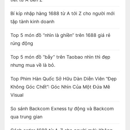
Bí kíp nhập hàng 1688 từ A tới Z cho người mới
tập tành kinh doanh
Top 5 món đồ “nhìn là ghiền” trên 1688 giá rẻ
rúng động
Top 5 món đồ “bẫy” trên Taobao nhìn thì đẹp
nhưng mua về là bỏ.
Top Phim Hàn Quốc Sở Hữu Dàn Diễn Viên “Đẹp
Không Góc Chết”: Góc Nhìn Của Một Đứa Mê
Visual
So sánh Backcom Exness tự động và Backcom
qua trung gian