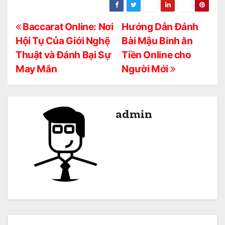
Đ
Baccarat Online: Nơi
Hướng Dẫn Đánh
Hội Tụ Của Giới Nghệ
Bài Mậu Binh ăn
i
Thuật và Đánh Bại Sự
Tiền Online cho
ề
May Mắn
Người Mới
u
h
admin
ư
ớ
n
g
b