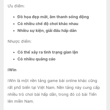
Ưu điểm:
Đồ họa đẹp mắt, âm thanh sống động
Có nhiều chế độ chơi khác nhau
Nhiều sự kiện, giải đấu hấp dẫn
Nhược điểm:
Có thể xảy ra tình trạng gian lận
Có nhiều quảng cáo
iWin
iWin là một nền tảng game bài online khác cũng
rất phổ biến tại Việt Nam. Nền tảng này cung cấp
nhiều trò chơi bài hấp dẫn, trong đó có bài Tiến
lên miền Nam.