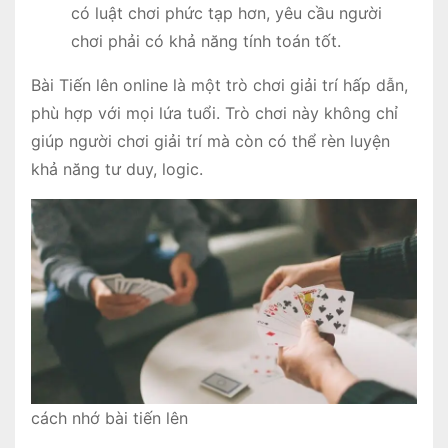
có luật chơi phức tạp hơn, yêu cầu người
chơi phải có khả năng tính toán tốt.
Bài Tiến lên online là một trò chơi giải trí hấp dẫn,
phù hợp với mọi lứa tuổi. Trò chơi này không chỉ
giúp người chơi giải trí mà còn có thể rèn luyện
khả năng tư duy, logic.
cách nhớ bài tiến lên