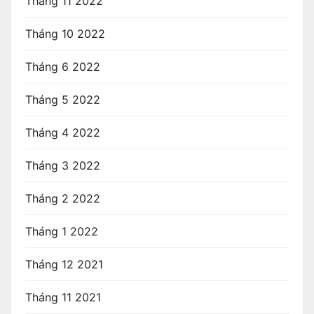
Tháng 11 2022
Tháng 10 2022
Tháng 6 2022
Tháng 5 2022
Tháng 4 2022
Tháng 3 2022
Tháng 2 2022
Tháng 1 2022
Tháng 12 2021
Tháng 11 2021