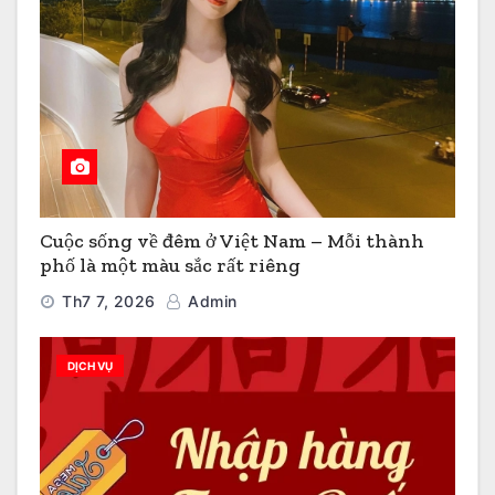
Cuộc sống về đêm ở Việt Nam – Mỗi thành
phố là một màu sắc rất riêng
Th7 7, 2026
Admin
DỊCH VỤ