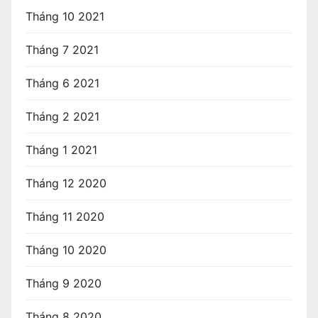
Tháng 10 2021
Tháng 7 2021
Tháng 6 2021
Tháng 2 2021
Tháng 1 2021
Tháng 12 2020
Tháng 11 2020
Tháng 10 2020
Tháng 9 2020
Tháng 8 2020