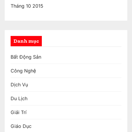
Tháng 10 2015
Danh mục
Bất Động Sản
Công Nghệ
Dịch Vụ
Du Lịch
Giải Trí
Giáo Dục