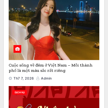
Cuộc sống về đêm ở Việt Nam – Mỗi thành
phố là một màu sắc rất riêng
Th7 7, 2026
Admin
DỊCH VỤ