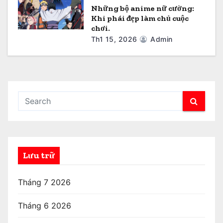
Những bộ anime nữ cường:
Khi phái đẹp làm chủ cuộc
chơi.
Th1 15, 2026
Admin
Lưu trữ
Tháng 7 2026
Tháng 6 2026