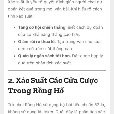
Xác suất là yếu tố quyết định giúp người chơi dự
đoán kết quả trong mỗi ván bài. Khi hiểu rõ cách
tính xác suất:
Tăng cơ hội chiến thắng
: Biết cách dự đoán
cửa có khả năng thắng cao hơn.
Giảm rủi ro thua lỗ
: Tập trung vào các cửa
cược có xác suất thắng cao.
Quản lý ngân sách tốt hơn
: Đặt cược hợp lý
dựa trên phân tích xác suất.
2. Xác Suất Các Cửa Cược
Trong Rồng Hổ
Trò chơi Rồng Hổ sử dụng bộ bài tiêu chuẩn 52 lá,
không sử dụng lá Joker. Dưới đây là phân tích xác