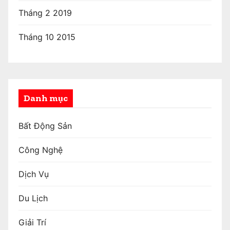
Tháng 2 2019
Tháng 10 2015
Danh mục
Bất Động Sản
Công Nghệ
Dịch Vụ
Du Lịch
Giải Trí