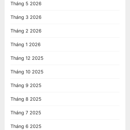
Tháng 5 2026
Tháng 3 2026
Tháng 2 2026
Tháng 1 2026
Tháng 12 2025
Tháng 10 2025
Tháng 9 2025
Tháng 8 2025
Tháng 7 2025
Tháng 6 2025