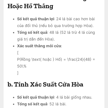
Hoặc Hổ Thắng
Số kết quả thuận lợi
: 24 lá bài cao hơn bài
của đối thủ (nếu bỏ qua trường hợp Hòa).
Tổng số kết quả
: 48 lá (52 lá trừ 4 lá cùng
giá trị dẫn đến Hòa).
Xác suất thắng mỗi cửa
:
[
P(Rồng \text{ hoặc } Hổ) = \frac{24}{48} =
50\%
]
b. Tính Xác Suất Cửa Hòa
Số kết quả thuận lợi
: 4 lá bài giống nhau.
Tổng số kết quả
: 52 lá bài.