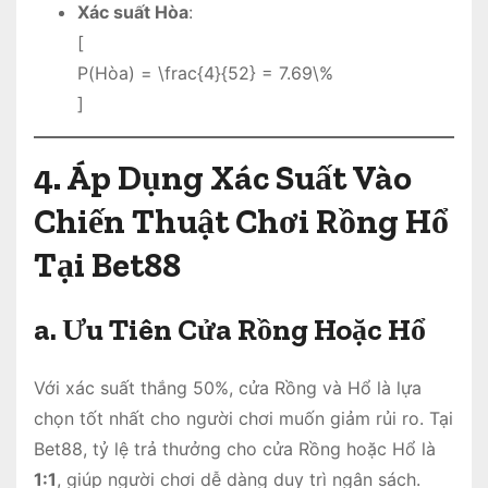
Xác suất Hòa
:
[
P(Hòa) = \frac{4}{52} = 7.69\%
]
4. Áp Dụng Xác Suất Vào
Chiến Thuật Chơi Rồng Hổ
Tại Bet88
a. Ưu Tiên Cửa Rồng Hoặc Hổ
Với xác suất thắng 50%, cửa Rồng và Hổ là lựa
chọn tốt nhất cho người chơi muốn giảm rủi ro. Tại
Bet88, tỷ lệ trả thưởng cho cửa Rồng hoặc Hổ là
1:1
, giúp người chơi dễ dàng duy trì ngân sách.