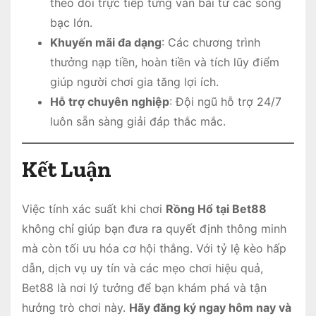
theo dõi trực tiếp từng ván bài từ các sòng
bạc lớn.
Khuyến mãi đa dạng
: Các chương trình
thưởng nạp tiền, hoàn tiền và tích lũy điểm
giúp người chơi gia tăng lợi ích.
Hỗ trợ chuyên nghiệp
: Đội ngũ hỗ trợ 24/7
luôn sẵn sàng giải đáp thắc mắc.
Kết Luận
Việc tính xác suất khi chơi
Rồng Hổ tại Bet88
không chỉ giúp bạn đưa ra quyết định thông minh
mà còn tối ưu hóa cơ hội thắng. Với tỷ lệ kèo hấp
dẫn, dịch vụ uy tín và các mẹo chơi hiệu quả,
Bet88 là nơi lý tưởng để bạn khám phá và tận
hưởng trò chơi này.
Hãy đăng ký ngay hôm nay và