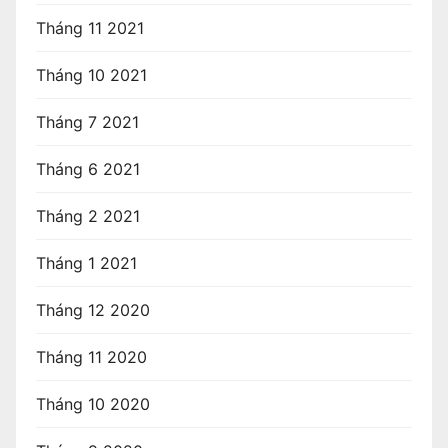
Tháng 11 2021
Tháng 10 2021
Tháng 7 2021
Tháng 6 2021
Tháng 2 2021
Tháng 1 2021
Tháng 12 2020
Tháng 11 2020
Tháng 10 2020