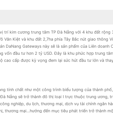
vị trí kim cương trung tâm TP Đà Nẵng với 4 khu đất rộng 
õ Văn Kiệt và khu đất 2,7ha phía Tây Bắc nút giao thông V
ự án DaNang Gateways này sẽ là sản phẩm của Liên doanh 
 vốn đầu tư hơn 2 tỷ USD. Đây là khu phức hợp trung tâm
n hộ cao cấp được kỳ vọng đem lại sức hút đầu tư lớn và tha
ng tính chất như một công trình biểu tượng của thành phố
à Nẵng sẽ trở thành đô thị loại I trực thuộc trung ương, t
ông nghiệp, du lịch, thương mại, dịch vụ tài chính ngân hà
hị, thương mại…hướng đến mục tiêu phát triển trở thành mộ