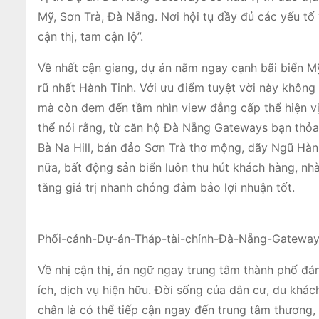
Mỹ, Sơn Trà, Đà Nẵng. Nơi hội tụ đầy đủ các yếu tố “
cận thị, tam cận lộ”.
Về nhất cận giang, dự án nằm ngay cạnh bãi biển Mỹ
rũ nhất Hành Tinh. Với ưu điểm tuyệt vời này không
mà còn đem đến tầm nhìn view đẳng cấp thể hiện v
thể nói rằng, từ căn hộ Đà Nẵng Gateways bạn thỏa
Bà Na Hill, bán đảo Sơn Trà thơ mộng, dãy Ngũ Hà
nữa, bất động sản biển luôn thu hút khách hàng, nhà
tăng giá trị nhanh chóng đảm bảo lợi nhuận tốt.
Phối-cảnh-Dự-án-Tháp-tài-chính-Đà-Nẵng-Gatewa
Về nhị cận thị, án ngữ ngay trung tâm thành phố 
ích, dịch vụ hiện hữu. Đời sống của dân cư, du khác
chân là có thể tiếp cận ngay đến trung tâm thương, 