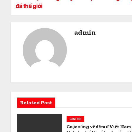
đá thế giới
i
ề
admin
u
h
ư
ớ
n
g
Related Post
b
à
GIẢI TRÍ
i
Cuộc sống về đêm ở Việt Nam