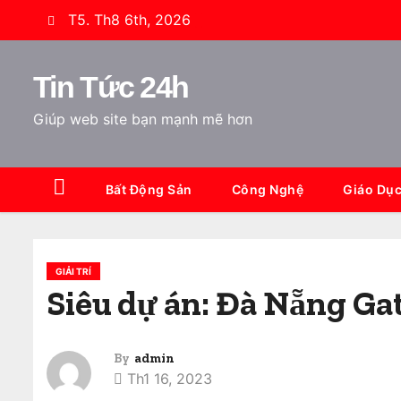
S
T5. Th8 6th, 2026
k
i
Tin Tức 24h
p
t
Giúp web site bạn mạnh mẽ hơn
o
c
o
Bất Động Sản
Công Nghệ
Giáo Dụ
n
t
e
GIẢI TRÍ
n
Siêu dự án: Đà Nẵng G
t
By
admin
Th1 16, 2023