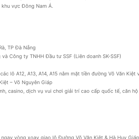
và khu vực Đông Nam Á.
TRà, TP Đà Nẵng
g và Công ty TNHH Đầu tư SSF (Liên doanh SK-SSF)
các lô A12, A13, A14, A15 nằm mặt tiền đường Võ Văn Kiệt 
 Kiệt – Võ Nguyên Giáp
nh, casino, dịch vụ vui chơi giải trí cao cấp quốc tế, căn h
ịa ngay vòng xoay giao lộ Đường Võ Văn Kiệt & Hà Huy Giá