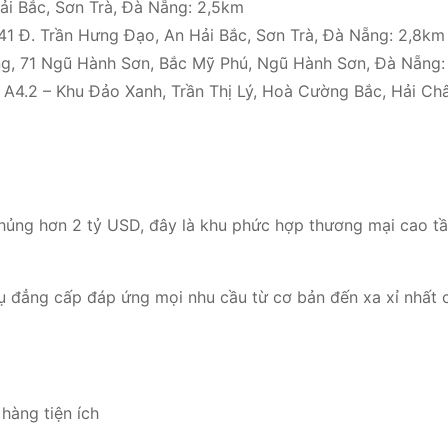
i Bắc, Sơn Trà, Đà Nẵng: 2,5km
41 Đ. Trần Hưng Đạo, An Hải Bắc, Sơn Trà, Đà Nẵng: 2,8km
ng, 71 Ngũ Hành Sơn, Bắc Mỹ Phú, Ngũ Hành Sơn, Đà Nẵng:
4.2 – Khu Đảo Xanh, Trần Thị Lý, Hoà Cường Bắc, Hải Ch
ủng hơn 2 tỷ USD, đây là khu phức hợp thương mại cao tầ
h vụ đẳng cấp đáp ứng mọi nhu cầu từ cơ bản đến xa xỉ nhất
 hàng tiện ích