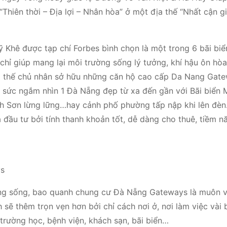
Thiên thời – Địa lợi – Nhân hòa” ở một địa thế “Nhất cận gi
 Khê được tạp chí Forbes bình chọn là một trong 6 bãi bi
 chỉ giúp mang lại môi trường sống lý tưởng, khí hậu ôn hò
ị thế chủ nhân sở hữu những căn hộ cao cấp Da Nang Gat
 sức ngắm nhìn 1 Đà Nẵng đẹp từ xa đến gần với Bãi biển 
nh Sơn lừng lững…hay cảnh phố phường tấp nập khi lên đèn
 đầu tư bởi tính thanh khoản tốt, dễ dàng cho thuê, tiềm n
ys
đáng sống, bao quanh chung cư Đà Nẵng Gateways là muôn v
h sẽ thêm trọn vẹn hơn bởi chỉ cách nơi ở, nơi làm việc vài
trường học, bệnh viện, khách sạn, bãi biển…