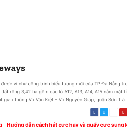
teways
 được ví như công trình biểu tượng mới của TP Đà Nẵng tr
đất rộng 3,42 ha gồm các lô A12, A13, A14, A15 nằm mặt t
út giao thông Võ Văn Kiệt – Võ Nguyên Giáp, quận Sơn Trà.
g
Hướng dẫn cách hát cực hay và quẩy cực sung k