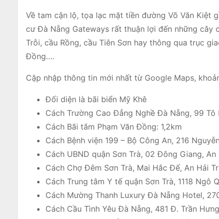
Về tam cận lộ, tọa lạc mặt tiền đường Võ Văn Kiệt 
cư Đà Nẵng Gateways rất thuận lợi đến những cây 
Trỗi, cầu Rồng, cầu Tiên Sơn hay thông qua trục 
Đồng….
Cập nhập thông tin mới nhất từ Google Maps, khoả
Đối diện là bãi biển Mỹ Khê
Cách Trường Cao Đẳng Nghề Đà Nẵng, 99 Tô H
Cách Bãi tắm Phạm Văn Đồng: 1,2km
Cách Bệnh viện 199 – Bộ Công An, 216 Nguyễn
Cách UBND quận Sơn Trà, 02 Đông Giang, An H
Cách Chợ Đêm Sơn Trà, Mai Hắc Đế, An Hải Tr
Cách Trung tâm Y tế quận Sơn Trà, 1118 Ngô Q
Cách Mường Thanh Luxury Đà Nẵng Hotel, 270
Cách Cầu Tình Yêu Đà Nẵng, 481 Đ. Trần Hưng 