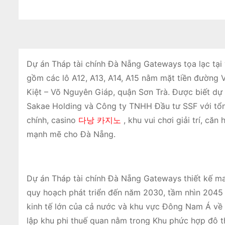
Dự án Tháp tài chính Đà Nẵng Gateways tọa lạc tại 
gồm các lô A12, A13, A14, A15 nằm mặt tiền đường V
Kiệt – Võ Nguyên Giáp, quận Sơn Trà. Được biết d
Sakae Holding và Công ty TNHH Đầu tư SSF với tổng
chính, casino
다낭 카지노
, khu vui chơi giải trí, că
mạnh mẽ cho Đà Nẵng.
Dự án Tháp tài chính Đà Nẵng Gateways thiết kế ma
quy hoạch phát triển đến năm 2030, tầm nhìn 2045 Đ
kinh tế lớn của cả nước và khu vực Đông Nam Á về c
lập khu phi thuế quan nằm trong Khu phức hợp đô t