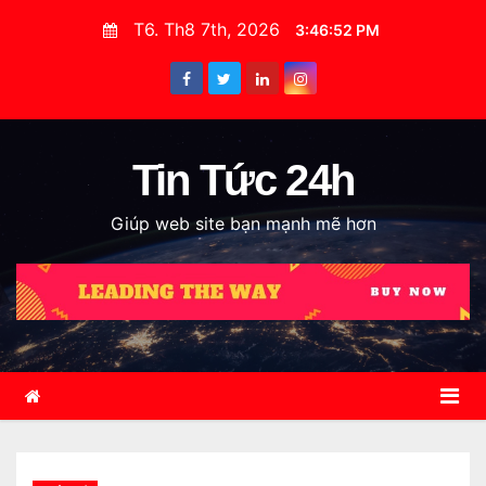
S
T6. Th8 7th, 2026
3:46:53 PM
k
i
p
t
o
Tin Tức 24h
c
Giúp web site bạn mạnh mẽ hơn
o
n
t
e
n
t