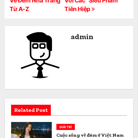
Về Đêm Nha Trang
Với Các “Siêu Phẩm”
ề
Từ A-Z
Tiên Hiệp
u
h
admin
ư
ớ
n
g
b
à
Related Post
i
GIẢI TRÍ
v
Cuộc sống về đêm ở Việt Nam