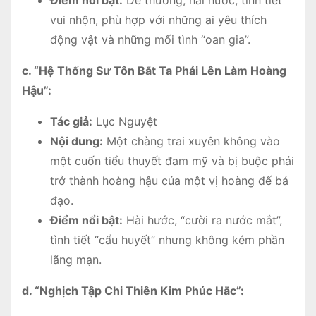
Điểm nổi bật:
Dễ thương, hài hước, tình tiết
vui nhộn, phù hợp với những ai yêu thích
động vật và những mối tình “oan gia”.
c. “Hệ Thống Sư Tôn Bắt Ta Phải Lên Làm Hoàng
Hậu”:
Tác giả:
Lục Nguyệt
Nội dung:
Một chàng trai xuyên không vào
một cuốn tiểu thuyết đam mỹ và bị buộc phải
trở thành hoàng hậu của một vị hoàng đế bá
đạo.
Điểm nổi bật:
Hài hước, “cười ra nước mắt”,
tình tiết “cẩu huyết” nhưng không kém phần
lãng mạn.
d. “Nghịch Tập Chi Thiên Kim Phúc Hắc”: