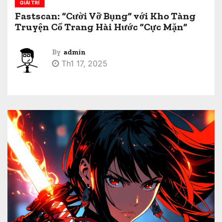
GIẢI TRÍ
Fastscan: “Cười Vỡ Bụng” với Kho Tàng
Truyện Cổ Trang Hài Hước “Cực Mặn”
By
admin
Th1 17, 2025