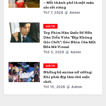
– Mỗi thành phố là một màu
i
sắc rất riêng
ế
Th7 7, 2026
Admin
t
GIẢI TRÍ
Top Phim Hàn Quốc Sở Hữu
Dàn Diễn Viên “Đẹp Không
Góc Chết”: Góc Nhìn Của Một
Đứa Mê Visual
Th5 5, 2026
Admin
GIẢI TRÍ
Những bộ anime nữ cường:
Khi phái đẹp làm chủ cuộc
chơi.
Th1 15, 2026
Admin