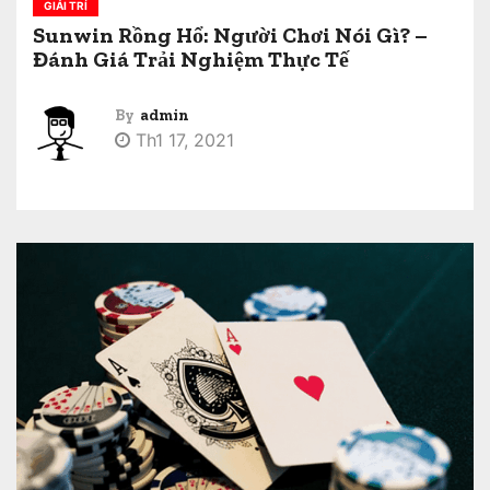
GIẢI TRÍ
Sunwin Rồng Hổ: Người Chơi Nói Gì? –
Đánh Giá Trải Nghiệm Thực Tế
By
admin
Th1 17, 2021