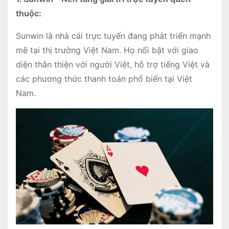
thuộc:
Sunwin là nhà cái trực tuyến đang phát triển mạnh
mẽ tại thị trường Việt Nam. Họ nổi bật với giao
diện thân thiện với người Việt, hỗ trợ tiếng Việt và
các phương thức thanh toán phổ biến tại Việt
Nam.