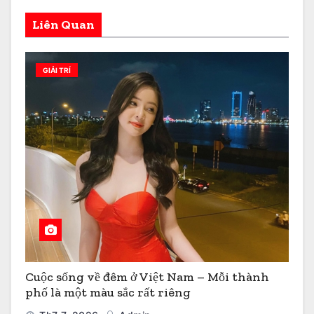
Liên Quan
GIẢI TRÍ
Cuộc sống về đêm ở Việt Nam – Mỗi thành
phố là một màu sắc rất riêng