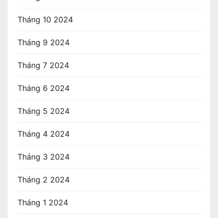
Tháng 10 2024
Tháng 9 2024
Tháng 7 2024
Tháng 6 2024
Tháng 5 2024
Tháng 4 2024
Tháng 3 2024
Tháng 2 2024
Tháng 1 2024