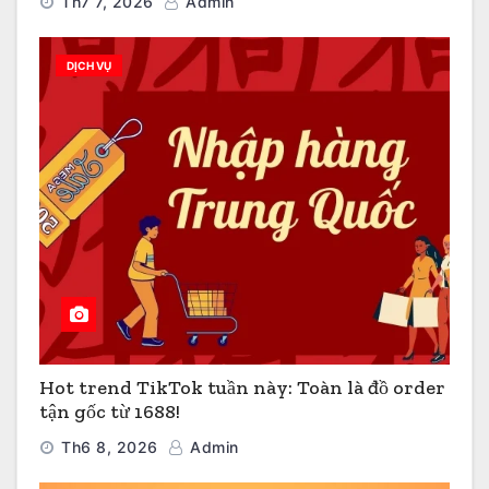
Th7 7, 2026
Admin
DỊCH VỤ
Hot trend TikTok tuần này: Toàn là đồ order
tận gốc từ 1688!
Th6 8, 2026
Admin