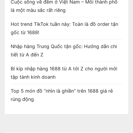
Cuộc sống về đêm ở Việt Nam – Mỗi thành phố
là một màu sắc rất riêng
Hot trend TikTok tuần này: Toàn là đồ order tận
gốc từ 1688!
Nhập hàng Trung Quốc tận gốc: Hướng dẫn chi
tiết từ A đến Z
Bí kíp nhập hàng 1688 từ A tới Z cho người mới
tập tành kinh doanh
Top 5 món đồ “nhìn là ghiền” trên 1688 giá rẻ
rúng động