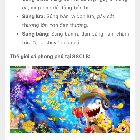
cá, giúp bạn dễ dàng bắn hạ.
Súng lửa:
Súng bắn ra đạn lửa, gây sát
thương lớn hơn đạn thường.
Súng băng:
Súng bắn ra đạn băng, làm chậm
tốc độ di chuyển của cá.
Thế giới cá phong phú tại 88CLB: