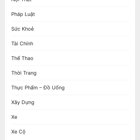
Pháp Luật
Sức Khoẻ
Tài Chính
Thể Thao
Thời Trang
Thực Phẩm – Đồ Uống
Xây Dựng
Xe
Xe Cộ