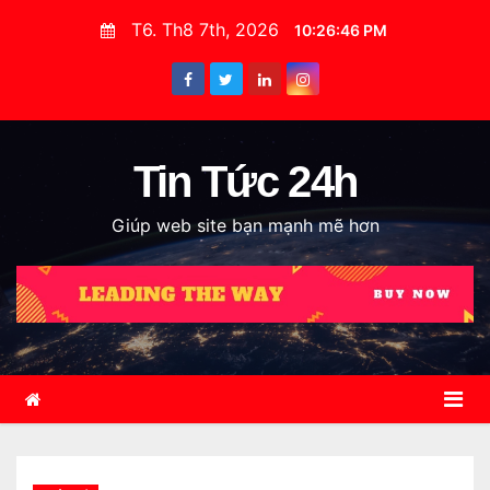
S
T6. Th8 7th, 2026
10:26:47 PM
k
i
p
t
o
Tin Tức 24h
c
Giúp web site bạn mạnh mẽ hơn
o
n
t
e
n
t