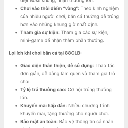
diệt Boss khủng, nhận thưởng lớn.
Chơi vào thời điểm “vàng”:
Theo kinh nghiệm
của nhiều người chơi, bắn cá thường dễ trúng
hơn vào những khung giờ nhất định.
Tham gia sự kiện:
Tham gia các sự kiện,
mini-game để nhận thêm phần thưởng.
Lợi ích khi chơi bắn cá tại 88CLB:
Giao diện thân thiện, dễ sử dụng:
Thao tác
đơn giản, dễ dàng làm quen và tham gia trò
chơi.
Tỷ lệ trả thưởng cao:
Cơ hội trúng thưởng
lớn.
Khuyến mãi hấp dẫn:
Nhiều chương trình
khuyến mãi, tặng thưởng cho người chơi.
Bảo mật an toàn:
Bảo vệ thông tin cá nhân