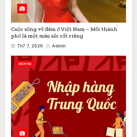
Cuộc sống về đêm ở Việt Nam – Mỗi thành
phố là một màu sắc rất riêng
Th7 7, 2026
Admin
DỊCH VỤ