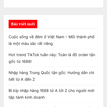
Bài viết mới
Cuộc sống về đêm ở Việt Nam – Mỗi thành phố
là một màu sắc rất riêng
Hot trend TikTok tuần này: Toàn là đồ order tận
gốc từ 1688!
Nhập hàng Trung Quốc tận gốc: Hướng dẫn chi
tiết từ A đến Z
Bí kíp nhập hàng 1688 từ A tới Z cho người mới
tập tành kinh doanh