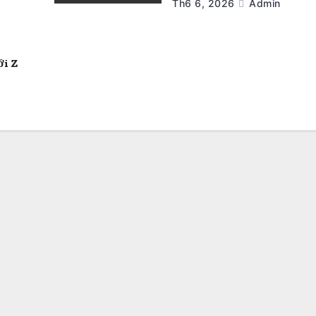
Th6 6, 2026
Admin
ới Z
h