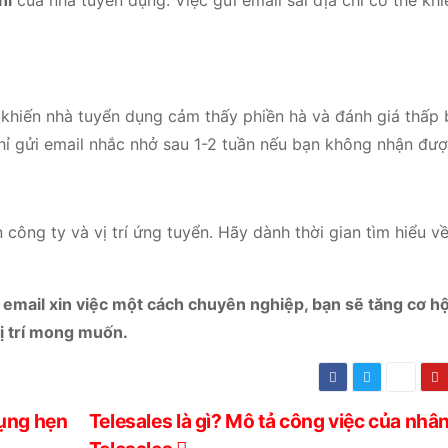
hỉ
của nhà tuyển dụng. Việc gửi email sai địa chỉ có thể kh
ể khiến nhà tuyển dụng cảm thấy phiền hà và đánh giá thấp
ỉ gửi email nhắc nhở sau 1-2 tuần nếu bạn không nhận đượ
 công ty và vị trí ứng tuyển. Hãy dành thời gian tìm hiểu v
t email xin việc một cách chuyên nghiệp, bạn sẽ tăng cơ hộ
ị trí mong muốn.
dụng hẹn
Telesales là gì? Mô tả công việc của nhân