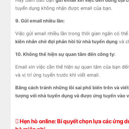
Hãy đảm bảo bạn
gửi email xin việc đến đúng địa c
tuyển dụng không nhận được email của bạn.
9. Gửi email nhiều lần:
Việc gửi email nhiều lần trong thời gian ngắn có th
kiên nhẫn chờ đợi phản hồi từ nhà tuyển dụng
và ch
10. Không thể hiện sự quan tâm đến công ty:
Email xin việc cần thể hiện sự quan tâm của bạn đến
và vị trí ứng tuyển trước khi viết email.
Bằng cách tránh những lỗi sai phổ biến trên và viế
tượng với nhà tuyển dụng và được ứng tuyển vào v
Đ
Hẹn hò online: Bí quyết chọn lựa các ứng 