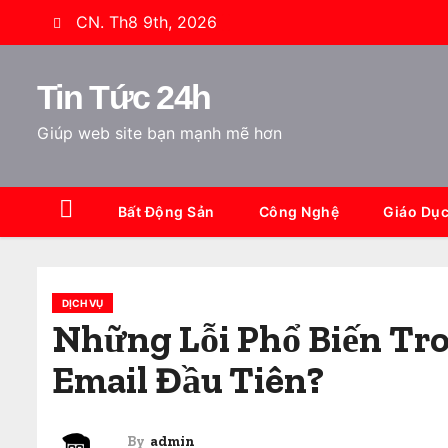
S
CN. Th8 9th, 2026
k
i
Tin Tức 24h
p
t
Giúp web site bạn mạnh mẽ hơn
o
c
o
Bất Động Sản
Công Nghệ
Giáo Dụ
n
t
e
DỊCH VỤ
n
Những Lỗi Phổ Biến Tro
t
Email Đầu Tiên?
By
admin