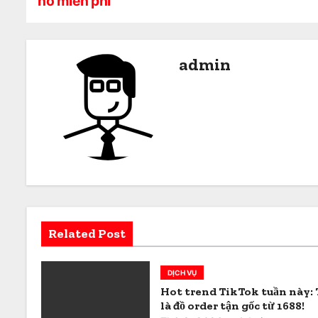
hò miễn phí
i
ề
admin
u
h
ư
ớ
n
g
Related Post
b
à
DỊCH VỤ
i
Hot trend TikTok tuần này:
là đồ order tận gốc từ 1688!