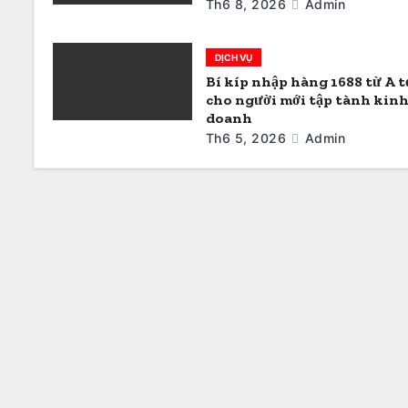
v
Th6 8, 2026
Admin
i
DỊCH VỤ
ế
Bí kíp nhập hàng 1688 từ A t
cho người mới tập tành kin
t
doanh
Th6 5, 2026
Admin