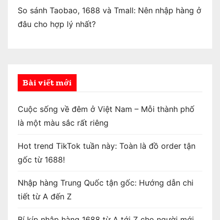
So sánh Taobao, 1688 và Tmall: Nên nhập hàng ở
đâu cho hợp lý nhất?
Bài viết mới
Cuộc sống về đêm ở Việt Nam – Mỗi thành phố
là một màu sắc rất riêng
Hot trend TikTok tuần này: Toàn là đồ order tận
gốc từ 1688!
Nhập hàng Trung Quốc tận gốc: Hướng dẫn chi
tiết từ A đến Z
Bí kíp nhập hàng 1688 từ A tới Z cho người mới