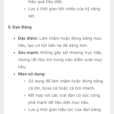
hiệu quả tiêu diệt.
Lưu ý thời gian hồi chiêu của kỹ năng
sét.
5. Đạn Băng
Đặc điểm:
Làm chậm hoặc đóng băng mục
tiêu, tạo cơ hội bắn hạ dễ dàng hơn.
Sức mạnh:
Không gây sát thương trực tiếp,
nhưng rất hữu ích trong việc kiểm soát mục
tiêu.
Mẹo sử dụng:
Sử dụng để làm chậm hoặc đóng băng
cá lớn, boss cá hoặc cá bơi nhanh.
Kết hợp với các loại đạn có sức công
phá mạnh để tiêu diệt mục tiêu.
Lưu ý thời gian hiệu lực của đạn băng.