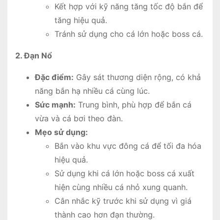
Kết hợp với kỹ năng tăng tốc độ bắn để
tăng hiệu quả.
Tránh sử dụng cho cá lớn hoặc boss cá.
2. Đạn Nổ
Đặc điểm:
Gây sát thương diện rộng, có khả
năng bắn hạ nhiều cá cùng lúc.
Sức mạnh:
Trung bình, phù hợp để bắn cá
vừa và cá bơi theo đàn.
Mẹo sử dụng:
Bắn vào khu vực đông cá để tối đa hóa
hiệu quả.
Sử dụng khi cá lớn hoặc boss cá xuất
hiện cùng nhiều cá nhỏ xung quanh.
Cân nhắc kỹ trước khi sử dụng vì giá
thành cao hơn đạn thường.