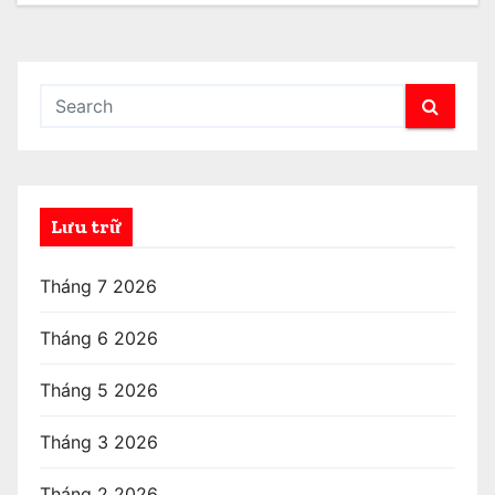
Lưu trữ
Tháng 7 2026
Tháng 6 2026
Tháng 5 2026
Tháng 3 2026
Tháng 2 2026