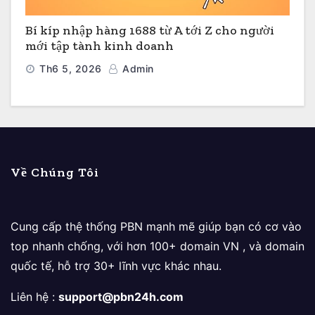
Bí kíp nhập hàng 1688 từ A tới Z cho người
mới tập tành kinh doanh
Th6 5, 2026
Admin
Về Chúng Tôi
Cung cấp thệ thống PBN mạnh mẽ giúp bạn có cơ vào
top nhanh chống, với hơn 100+ domain VN , và domain
quốc tế, hỗ trợ 30+ lĩnh vực khác nhau.
Liên hệ :
support@pbn24h.com