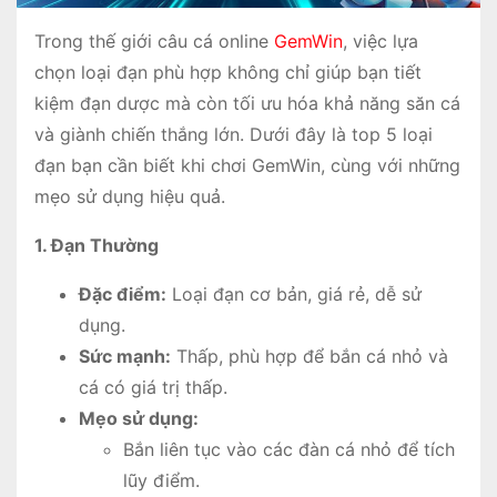
Trong thế giới câu cá online
GemWin
, việc lựa
chọn loại đạn phù hợp không chỉ giúp bạn tiết
kiệm đạn dược mà còn tối ưu hóa khả năng săn cá
và giành chiến thắng lớn. Dưới đây là top 5 loại
đạn bạn cần biết khi chơi GemWin, cùng với những
mẹo sử dụng hiệu quả.
1. Đạn Thường
Đặc điểm:
Loại đạn cơ bản, giá rẻ, dễ sử
dụng.
Sức mạnh:
Thấp, phù hợp để bắn cá nhỏ và
cá có giá trị thấp.
Mẹo sử dụng:
Bắn liên tục vào các đàn cá nhỏ để tích
lũy điểm.