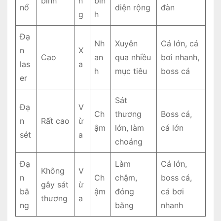
bình
n
bìn
nổ
diện rộng
đàn
g
h
Đạ
Nh
Xuyên
Cá lớn, cá
n
X
Cao
an
qua nhiều
bơi nhanh,
las
a
h
mục tiêu
boss cá
er
Sát
Đạ
V
Ch
thương
Boss cá,
n
Rất cao
ừ
ậm
lớn, làm
cá lớn
sét
a
choáng
Đạ
Làm
Cá lớn,
Không
V
n
Ch
chậm,
boss cá,
gây sát
ừ
bă
ậm
đóng
cá bơi
thương
a
ng
băng
nhanh