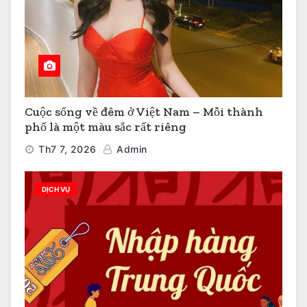
Cuộc sống về đêm ở Việt Nam – Mỗi thành
phố là một màu sắc rất riêng
Th7 7, 2026
Admin
DỊCH VỤ