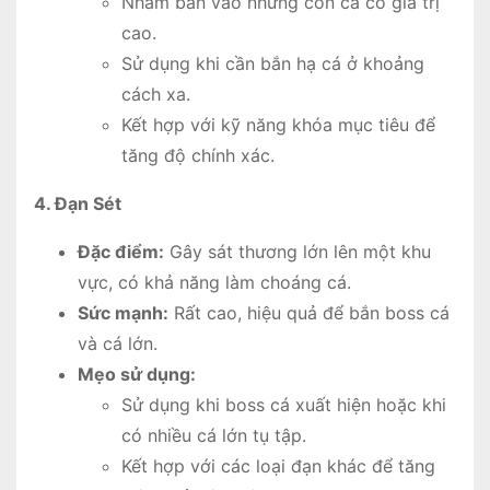
Nhắm bắn vào những con cá có giá trị
cao.
Sử dụng khi cần bắn hạ cá ở khoảng
cách xa.
Kết hợp với kỹ năng khóa mục tiêu để
tăng độ chính xác.
4. Đạn Sét
Đặc điểm:
Gây sát thương lớn lên một khu
vực, có khả năng làm choáng cá.
Sức mạnh:
Rất cao, hiệu quả để bắn boss cá
và cá lớn.
Mẹo sử dụng:
Sử dụng khi boss cá xuất hiện hoặc khi
có nhiều cá lớn tụ tập.
Kết hợp với các loại đạn khác để tăng