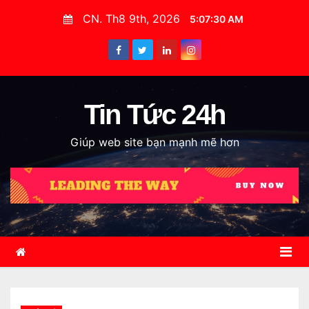
S
CN. Th8 9th, 2026
5:07:32 AM
k
i
p
t
o
Tin Tức 24h
c
Giúp web site bạn mạnh mẽ hơn
o
n
t
e
n
t