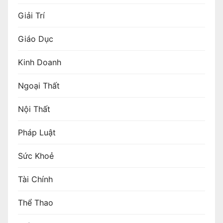
Giải Trí
Giáo Dục
Kinh Doanh
Ngoại Thất
Nội Thất
Pháp Luật
Sức Khoẻ
Tài Chính
Thể Thao