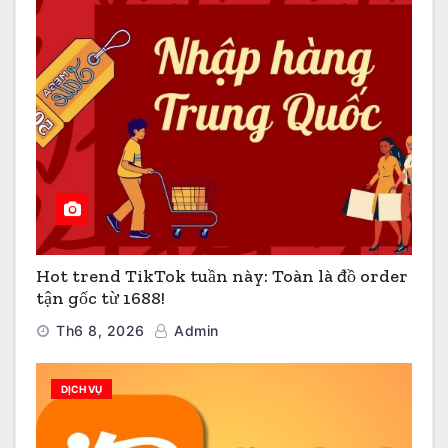
Hot trend TikTok tuần này: Toàn là đồ order
tận gốc từ 1688!
Th6 8, 2026
Admin
DỊCH VỤ