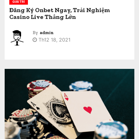
GIẢI TRÍ
Đăng Ký Onbet Ngay, Trải Nghiệm
Casino Live Thắng Lớn
By
admin
Th12 18, 2021