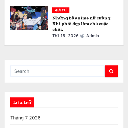
GIẢI TRÍ
Những bộ anime nữ cường:
Khi phái đẹp làm chủ cuộc
chơi.
Th1 15, 2026
Admin
Lưu trữ
Tháng 7 2026