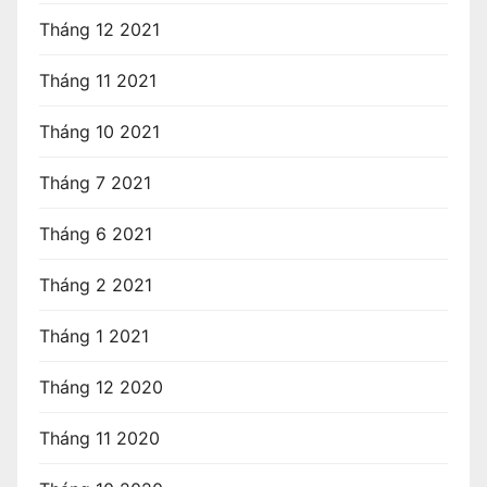
Tháng 12 2021
Tháng 11 2021
Tháng 10 2021
Tháng 7 2021
Tháng 6 2021
Tháng 2 2021
Tháng 1 2021
Tháng 12 2020
Tháng 11 2020