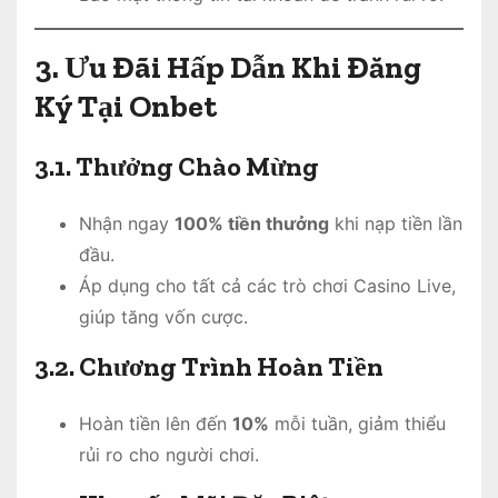
3.
Ưu Đãi Hấp Dẫn Khi Đăng
Ký Tại Onbet
3.1. Thưởng Chào Mừng
Nhận ngay
100% tiền thưởng
khi nạp tiền lần
đầu.
Áp dụng cho tất cả các trò chơi Casino Live,
giúp tăng vốn cược.
3.2. Chương Trình Hoàn Tiền
Hoàn tiền lên đến
10%
mỗi tuần, giảm thiểu
rủi ro cho người chơi.