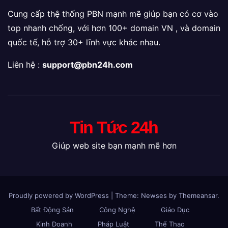
Cung cấp thệ thống PBN mạnh mẽ giúp bạn có cơ vào
top nhanh chống, với hơn 100+ domain VN , và domain
quốc tế, hỗ trợ 30+ lĩnh vực khác nhau.
Liên hệ :
support@pbn24h.com
Tin Tức 24h
Giúp web site bạn mạnh mẽ hơn
Proudly powered by WordPress
|
Theme: Newses by
Themeansar
.
Bất Động Sản
Công Nghệ
Giáo Dục
Kinh Doanh
Pháp Luật
Thể Thao