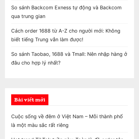
So sánh Backcom Exness tự động và Backcom
qua trung gian
Cách order 1688 từ A-Z cho người mới: Không
biết tiếng Trung vẫn làm được!
So sánh Taobao, 1688 và Tmall: Nên nhập hàng ở
đâu cho hợp lý nhất?
Bài viết mới
Cuộc sống về đêm ở Việt Nam – Mỗi thành phố
là một màu sắc rất riêng