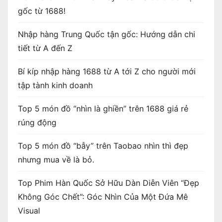
gốc từ 1688!
Nhập hàng Trung Quốc tận gốc: Hướng dẫn chi
tiết từ A đến Z
Bí kíp nhập hàng 1688 từ A tới Z cho người mới
tập tành kinh doanh
Top 5 món đồ “nhìn là ghiền” trên 1688 giá rẻ
rúng động
Top 5 món đồ “bẫy” trên Taobao nhìn thì đẹp
nhưng mua về là bỏ.
Top Phim Hàn Quốc Sở Hữu Dàn Diễn Viên “Đẹp
Không Góc Chết”: Góc Nhìn Của Một Đứa Mê
Visual