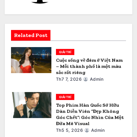
g
b
à
Related Post
i
GIẢI TRÍ
v
Cuộc sống về đêm ở Việt Nam
– Mỗi thành phố là một màu
i
sắc rất riêng
ế
Th7 7, 2026
Admin
t
GIẢI TRÍ
Top Phim Hàn Quốc Sở Hữu
Dàn Diễn Viên “Đẹp Không
Góc Chết”: Góc Nhìn Của Một
Đứa Mê Visual
Th5 5, 2026
Admin