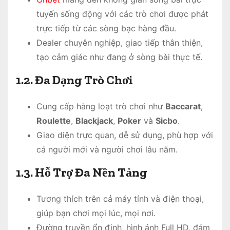
tuyến sống động với các trò chơi được phát
trực tiếp từ các sòng bạc hàng đầu.
Dealer chuyên nghiệp, giao tiếp thân thiện,
tạo cảm giác như đang ở sòng bài thực tế.
1.2. Đa Dạng Trò Chơi
Cung cấp hàng loạt trò chơi như
Baccarat
,
Roulette
,
Blackjack
,
Poker
và
Sicbo
.
Giao diện trực quan, dễ sử dụng, phù hợp với
cả người mới và người chơi lâu năm.
1.3. Hỗ Trợ Đa Nền Tảng
Tương thích trên cả máy tính và điện thoại,
giúp bạn chơi mọi lúc, mọi nơi.
Đường truyền ổn định, hình ảnh Full HD, đảm