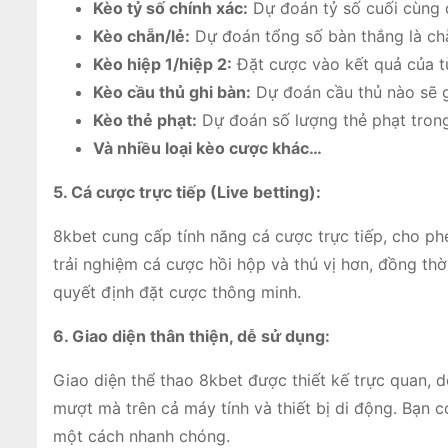
Kèo tỷ số chính xác:
Dự đoán tỷ số cuối cùng c
Kèo chẵn/lẻ:
Dự đoán tổng số bàn thắng là chẵ
Kèo hiệp 1/hiệp 2:
Đặt cược vào kết quả của t
Kèo cầu thủ ghi bàn:
Dự đoán cầu thủ nào sẽ g
Kèo thẻ phạt:
Dự đoán số lượng thẻ phạt trong
Và nhiều loại kèo cược khác…
5. Cá cược trực tiếp (Live betting):
8kbet cung cấp tính năng cá cược trực tiếp, cho ph
trải nghiệm cá cược hồi hộp và thú vị hơn, đồng th
quyết định đặt cược thông minh.
6. Giao diện thân thiện, dễ sử dụng:
Giao diện thể thao 8kbet được thiết kế trực quan, 
mượt mà trên cả máy tính và thiết bị di động. Bạn 
một cách nhanh chóng.