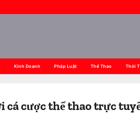
c
Kinh Doanh
Pháp Luật
Thể Thao
Thời 
i cá cược thể thao trực tuy