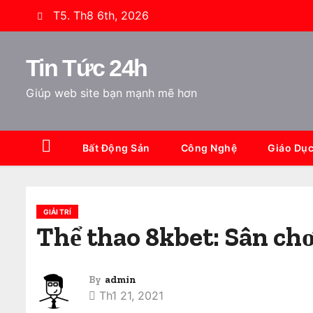
S
T5. Th8 6th, 2026
k
i
Tin Tức 24h
p
t
Giúp web site bạn mạnh mẽ hơn
o
c
o
Bất Động Sản
Công Nghệ
Giáo Dụ
n
t
e
GIẢI TRÍ
n
Thể thao 8kbet: Sân chơ
t
By
admin
Th1 21, 2021