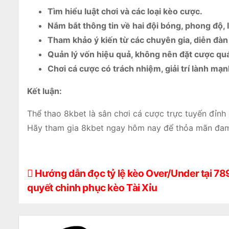
Tìm hiểu luật chơi và các loại kèo cược.
Nắm bắt thông tin về hai đội bóng, phong độ, 
Tham khảo ý kiến từ các chuyên gia, diễn đàn
Quản lý vốn hiệu quả, không nên đặt cược quá
Chơi cá cược có trách nhiệm, giải trí lành mạn
Kết luận:
Thể thao 8kbet là sân chơi cá cược trực tuyến đỉnh
Hãy tham gia 8kbet ngay hôm nay để thỏa mãn đam 
Đ
Hướng dẫn đọc tỷ lệ kèo Over/Under tại 789
quyết chinh phục kèo Tài Xỉu
i
ề