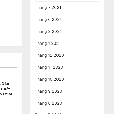
Tháng 7 2021
Tháng 6 2021
Tháng 2 2021
Tháng 1 2021
Tháng 12 2020
Tháng 11 2020
Tháng 10 2020
u Dàn
 Chết”:
Tháng 9 2020
Visual
Tháng 8 2020