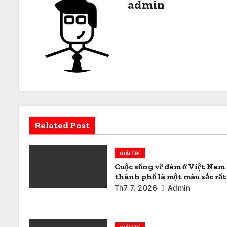
admin
u
h
ư
ớ
n
g
Related Post
b
à
GIẢI TRÍ
i
Cuộc sống về đêm ở Việt Nam
thành phố là một màu sắc rất
v
Th7 7, 2026
Admin
i