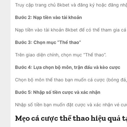
Truy cập trang chủ 8kbet và đăng ký hoặc đăng nhậ
Bước 2: Nạp tiền vào tài khoản
Nạp tiền vào tài khoản 8kbet để có thể tham gia cá
Bước 3: Chọn mục “Thể thao”
Trên giao diện chính, chọn mục “Thể thao”.
Bước 4: Lựa chọn bộ môn, trận đấu và kèo cược
Chọn bộ môn thể thao bạn muốn cá cược (bóng đá, 
Bước 5: Nhập số tiền cược và xác nhận
Nhập số tiền bạn muốn đặt cược và xác nhận vé cư
Mẹo cá cược thể thao hiệu quả t