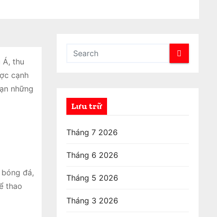
 Á, thu
cược cạnh
bạn những
Lưu trữ
Tháng 7 2026
Tháng 6 2026
 bóng đá,
Tháng 5 2026
ể thao
Tháng 3 2026