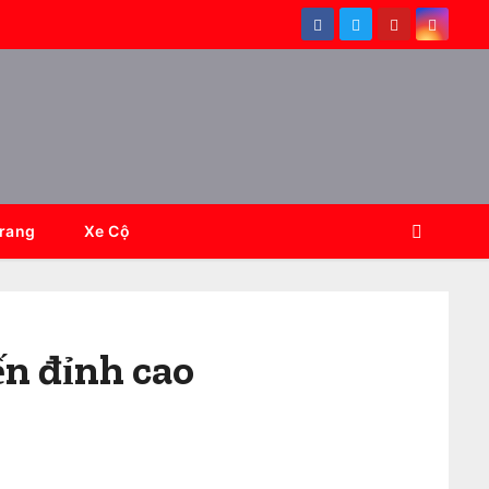
Trang
Xe Cộ
ến đỉnh cao