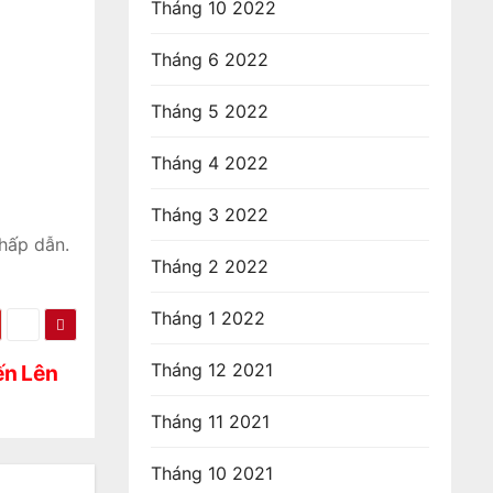
Tháng 10 2022
Tháng 6 2022
Tháng 5 2022
Tháng 4 2022
Tháng 3 2022
 hấp dẫn.
Tháng 2 2022
Tháng 1 2022
Tháng 12 2021
ến Lên
Tháng 11 2021
Tháng 10 2021