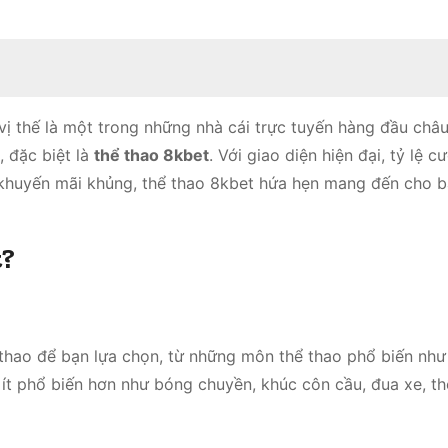
ị thế là một trong những nhà cái trực tuyến hàng đầu châu
 đặc biệt là
thể thao 8kbet
. Với giao diện hiện đại, tỷ lệ 
h khuyến mãi khủng, thể thao 8kbet hứa hẹn mang đến cho 
t?
thao để bạn lựa chọn, từ những môn thể thao phổ biến như
ít phổ biến hơn như bóng chuyền, khúc côn cầu, đua xe, th