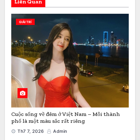
Liên Quan
GIẢI TRÍ
Cuộc sống về đêm ở Việt Nam – Mỗi thành
phố là một màu sắc rất riêng
Th7 7, 2026
Admin