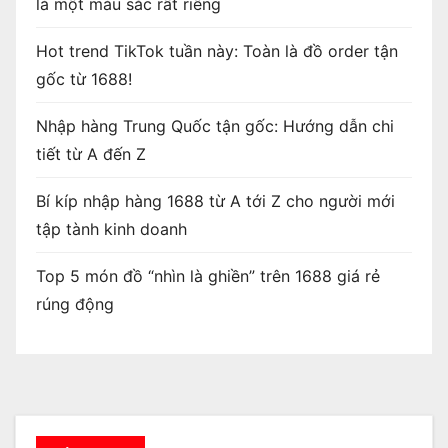
là một màu sắc rất riêng
Hot trend TikTok tuần này: Toàn là đồ order tận
gốc từ 1688!
Nhập hàng Trung Quốc tận gốc: Hướng dẫn chi
tiết từ A đến Z
Bí kíp nhập hàng 1688 từ A tới Z cho người mới
tập tành kinh doanh
Top 5 món đồ “nhìn là ghiền” trên 1688 giá rẻ
rúng động