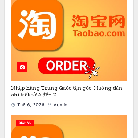
Nhập hàng Trung Quốc tận gốc: Hướng dẫn
chi tiết từ A đến Z
Th6 6, 2026
Admin
DỊCH VỤ