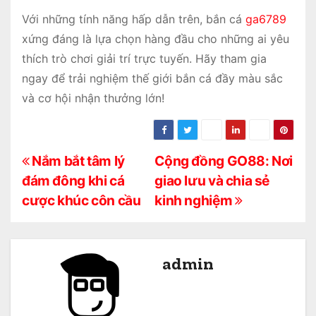
Với những tính năng hấp dẫn trên, bắn cá
ga6789
xứng đáng là lựa chọn hàng đầu cho những ai yêu
thích trò chơi giải trí trực tuyến. Hãy tham gia
ngay để trải nghiệm thế giới bắn cá đầy màu sắc
và cơ hội nhận thưởng lớn!
Đ
Nắm bắt tâm lý
Cộng đồng GO88: Nơi
đám đông khi cá
giao lưu và chia sẻ
i
cược khúc côn cầu
kinh nghiệm
ề
u
admin
h
ư