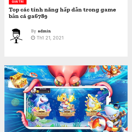
GIẢI TRÍ
Top các tính năng hấp dẫn trong game
bắn cá ga6789
By
admin
Th1 21, 2021