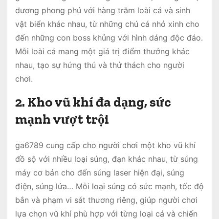
dương phong phú với hàng trăm loài cá và sinh
vật biển khác nhau, từ những chú cá nhỏ xinh cho
đến những con boss khủng với hình dáng độc đáo.
Mỗi loài cá mang một giá trị điểm thưởng khác
nhau, tạo sự hứng thú và thử thách cho người
chơi.
2. Kho vũ khí đa dạng, sức
mạnh vượt trội
ga6789 cung cấp cho người chơi một kho vũ khí
đồ sộ với nhiều loại súng, đạn khác nhau, từ súng
máy cơ bản cho đến súng laser hiện đại, súng
điện, súng lửa… Mỗi loại súng có sức mạnh, tốc độ
bắn và phạm vi sát thương riêng, giúp người chơi
lựa chọn vũ khí phù hợp với từng loại cá và chiến