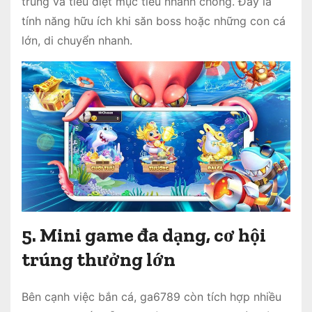
trúng và tiêu diệt mục tiêu nhanh chóng. Đây là
tính năng hữu ích khi săn boss hoặc những con cá
lớn, di chuyển nhanh.
5. Mini game đa dạng, cơ hội
trúng thưởng lớn
Bên cạnh việc bắn cá, ga6789 còn tích hợp nhiều