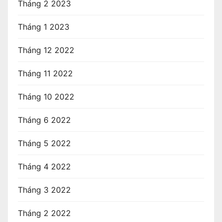
Tháng 2 2023
Tháng 1 2023
Tháng 12 2022
Tháng 11 2022
Tháng 10 2022
Tháng 6 2022
Tháng 5 2022
Tháng 4 2022
Tháng 3 2022
Tháng 2 2022