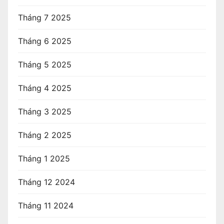
Tháng 7 2025
Tháng 6 2025
Tháng 5 2025
Tháng 4 2025
Tháng 3 2025
Tháng 2 2025
Tháng 1 2025
Tháng 12 2024
Tháng 11 2024