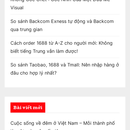
Visual
So sánh Backcom Exness tự động và Backcom
qua trung gian
Cách order 1688 từ A-Z cho người mới: Không
biết tiếng Trung vẫn làm được!
So sánh Taobao, 1688 và Tmall: Nên nhập hàng ở
đâu cho hợp lý nhất?
Bài viết mới
Cuộc sống về đêm ở Việt Nam – Mỗi thành phố