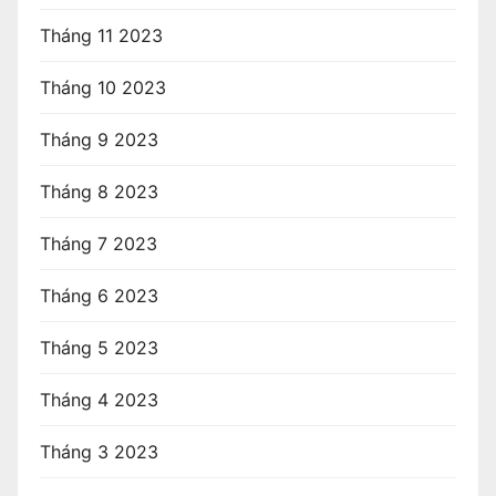
Tháng 11 2023
Tháng 10 2023
Tháng 9 2023
Tháng 8 2023
Tháng 7 2023
Tháng 6 2023
Tháng 5 2023
Tháng 4 2023
Tháng 3 2023