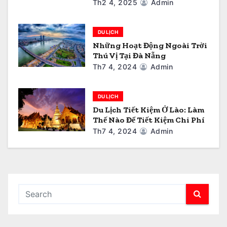
ế
Th2 4, 2025
Admin
t
DU LỊCH
Những Hoạt Động Ngoài Trời
Thú Vị Tại Đà Nẵng
Th7 4, 2024
Admin
DU LỊCH
Du Lịch Tiết Kiệm Ở Lào: Làm
Thế Nào Để Tiết Kiệm Chi Phí
Th7 4, 2024
Admin