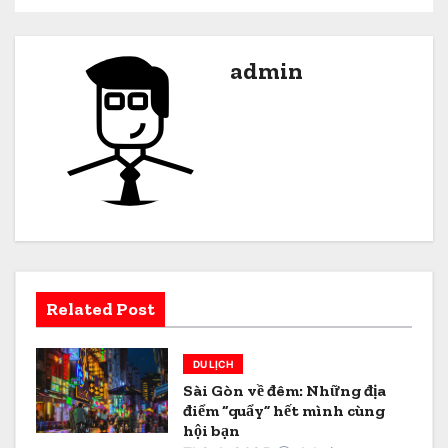
u
h
admin
ư
ớ
n
g
b
à
Related Post
i
DU LỊCH
v
Sài Gòn về đêm: Những địa
điểm “quẩy” hết mình cùng
i
hội bạn