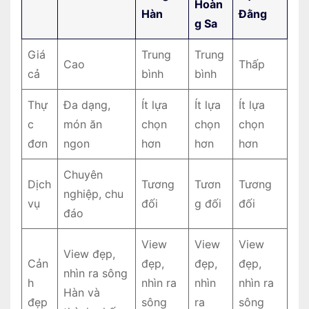
Hoàn
Hàn
Đằng
g Sa
Giá
Trung
Trung
Cao
Thấp
cả
bình
bình
Thự
Đa dạng,
Ít lựa
Ít lựa
Ít lựa
c
món ăn
chọn
chọn
chọn
đơn
ngon
hơn
hơn
hơn
Chuyên
Dịch
Tương
Tươn
Tương
nghiệp, chu
vụ
đối
g đối
đối
đáo
View
View
View
View đẹp,
Cản
đẹp,
đẹp,
đẹp,
nhìn ra sông
h
nhìn ra
nhìn
nhìn ra
Hàn và
đẹp
sông
ra
sông