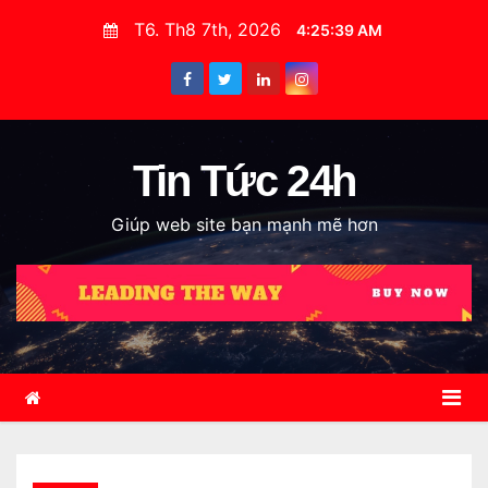
S
T6. Th8 7th, 2026
4:25:40 AM
k
i
p
t
o
Tin Tức 24h
c
Giúp web site bạn mạnh mẽ hơn
o
n
t
e
n
t