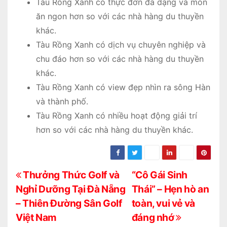
Tàu Rồng Xanh có thực đơn đa dạng và món
ăn ngon hơn so với các nhà hàng du thuyền
khác.
Tàu Rồng Xanh có dịch vụ chuyên nghiệp và
chu đáo hơn so với các nhà hàng du thuyền
khác.
Tàu Rồng Xanh có view đẹp nhìn ra sông Hàn
và thành phố.
Tàu Rồng Xanh có nhiều hoạt động giải trí
hơn so với các nhà hàng du thuyền khác.
Đ
Thưởng Thức Golf và
“Cô Gái Sinh
Nghỉ Dưỡng Tại Đà Nẵng
Thái” – Hẹn hò an
i
– Thiên Đường Sân Golf
toàn, vui vẻ và
ề
Việt Nam
đáng nhớ