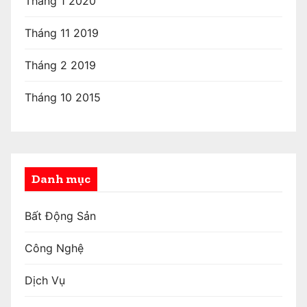
Tháng 1 2020
Tháng 11 2019
Tháng 2 2019
Tháng 10 2015
Danh mục
Bất Động Sản
Công Nghệ
Dịch Vụ