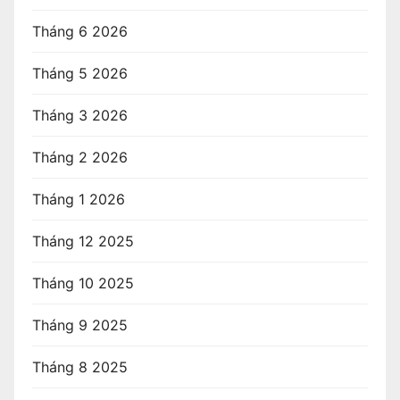
Tháng 6 2026
Tháng 5 2026
Tháng 3 2026
Tháng 2 2026
Tháng 1 2026
Tháng 12 2025
Tháng 10 2025
Tháng 9 2025
Tháng 8 2025