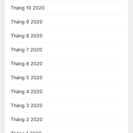
Tháng 10 2020
Tháng 9 2020
Tháng 8 2020
Tháng 7 2020
Tháng 6 2020
Tháng 5 2020
Tháng 4 2020
Tháng 3 2020
Tháng 2 2020