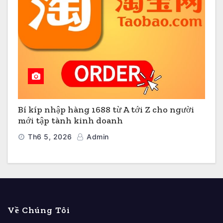
Bí kíp nhập hàng 1688 từ A tới Z cho người
mới tập tành kinh doanh
Th6 5, 2026
Admin
Về Chúng Tôi