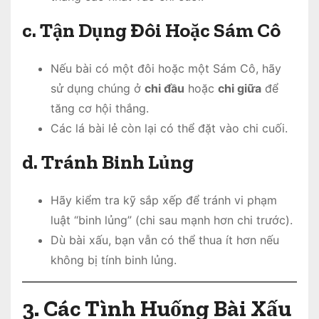
c.
Tận Dụng Đôi Hoặc Sám Cô
Nếu bài có một đôi hoặc một Sám Cô, hãy
sử dụng chúng ở
chi đầu
hoặc
chi giữa
để
tăng cơ hội thắng.
Các lá bài lẻ còn lại có thể đặt vào chi cuối.
d.
Tránh Binh Lủng
Hãy kiểm tra kỹ sắp xếp để tránh vi phạm
luật “binh lủng” (chi sau mạnh hơn chi trước).
Dù bài xấu, bạn vẫn có thể thua ít hơn nếu
không bị tính binh lủng.
3.
Các Tình Huống Bài Xấu