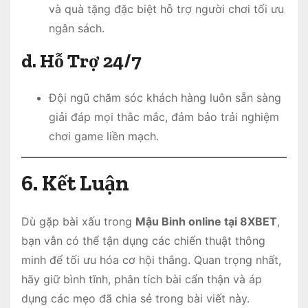
và quà tặng đặc biệt hỗ trợ người chơi tối ưu
ngân sách.
d.
Hỗ Trợ 24/7
Đội ngũ chăm sóc khách hàng luôn sẵn sàng
giải đáp mọi thắc mắc, đảm bảo trải nghiệm
chơi game liền mạch.
6.
Kết Luận
Dù gặp bài xấu trong
Mậu Binh online tại 8XBET
,
bạn vẫn có thể tận dụng các chiến thuật thông
minh để tối ưu hóa cơ hội thắng. Quan trọng nhất,
hãy giữ bình tĩnh, phân tích bài cẩn thận và áp
dụng các mẹo đã chia sẻ trong bài viết này.