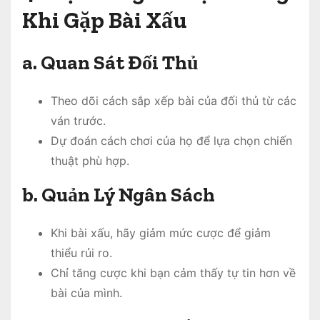
Khi Gặp Bài Xấu
a.
Quan Sát Đối Thủ
Theo dõi cách sắp xếp bài của đối thủ từ các
ván trước.
Dự đoán cách chơi của họ để lựa chọn chiến
thuật phù hợp.
b.
Quản Lý Ngân Sách
Khi bài xấu, hãy giảm mức cược để giảm
thiểu rủi ro.
Chỉ tăng cược khi bạn cảm thấy tự tin hơn về
bài của mình.