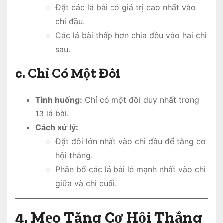
Đặt các lá bài có giá trị cao nhất vào
chi đầu.
Các lá bài thấp hơn chia đều vào hai chi
sau.
c.
Chỉ Có Một Đôi
Tình huống:
Chỉ có một đôi duy nhất trong
13 lá bài.
Cách xử lý:
Đặt đôi lớn nhất vào chi đầu để tăng cơ
hội thắng.
Phân bổ các lá bài lẻ mạnh nhất vào chi
giữa và chi cuối.
4.
Mẹo Tăng Cơ Hội Thắng