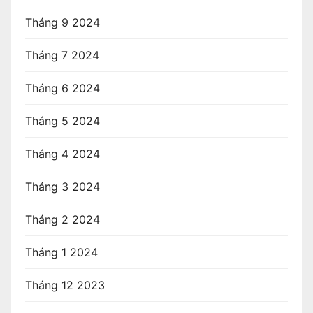
Tháng 9 2024
Tháng 7 2024
Tháng 6 2024
Tháng 5 2024
Tháng 4 2024
Tháng 3 2024
Tháng 2 2024
Tháng 1 2024
Tháng 12 2023