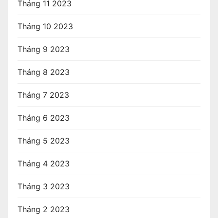
Tháng 11 2023
Tháng 10 2023
Tháng 9 2023
Tháng 8 2023
Tháng 7 2023
Tháng 6 2023
Tháng 5 2023
Tháng 4 2023
Tháng 3 2023
Tháng 2 2023