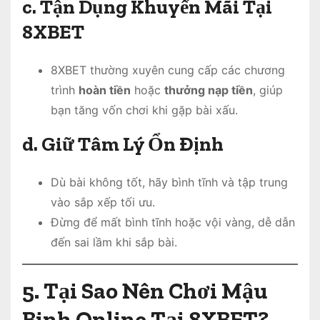
c.
Tận Dụng Khuyến Mãi Tại
8XBET
8XBET thường xuyên cung cấp các chương
trình
hoàn tiền
hoặc
thưởng nạp tiền
, giúp
bạn tăng vốn chơi khi gặp bài xấu.
d.
Giữ Tâm Lý Ổn Định
Dù bài không tốt, hãy bình tĩnh và tập trung
vào sắp xếp tối ưu.
Đừng để mất bình tĩnh hoặc vội vàng, dễ dẫn
đến sai lầm khi sắp bài.
5.
Tại Sao Nên Chơi Mậu
Binh Online Tại 8XBET?