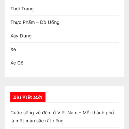
Thời Trang
Thực Phẩm – Đồ Uống
Xây Dựng
Xe
Xe Cộ
Bài Viết Mới
Cuộc sống về đêm ở Việt Nam – Mỗi thành phố
là một màu sắc rất riêng