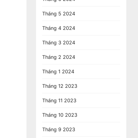
Tháng 5 2024
Tháng 4 2024
Tháng 3 2024
Tháng 2 2024
Tháng 1 2024
Tháng 12 2023
Tháng 11 2023
Tháng 10 2023
Tháng 9 2023