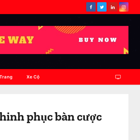
 Trang
Xe Cộ
chinh phục bàn cược