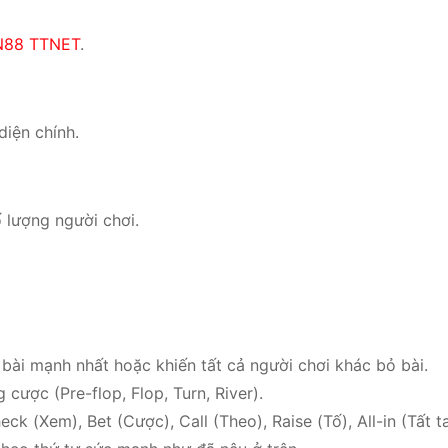
N88 TTNET
.
iện chính.
 lượng người chơi.
bài mạnh nhất hoặc khiến tất cả người chơi khác bỏ bài.
ược (Pre-flop, Flop, Turn, River).
eck (Xem), Bet (Cược), Call (Theo), Raise (Tố), All-in (Tất ta