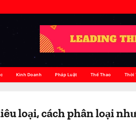
ục
Kinh Doanh
Pháp Luật
Thể Thao
Thời
êu loại, cách phân loại nh