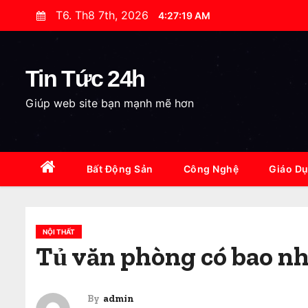
S
T6. Th8 7th, 2026
4:27:21 AM
k
i
p
Tin Tức 24h
t
Giúp web site bạn mạnh mẽ hơn
o
c
o
n
Bất Động Sản
Công Nghệ
Giáo D
t
e
n
NỘI THẤT
t
Tủ văn phòng có bao nhi
By
admin