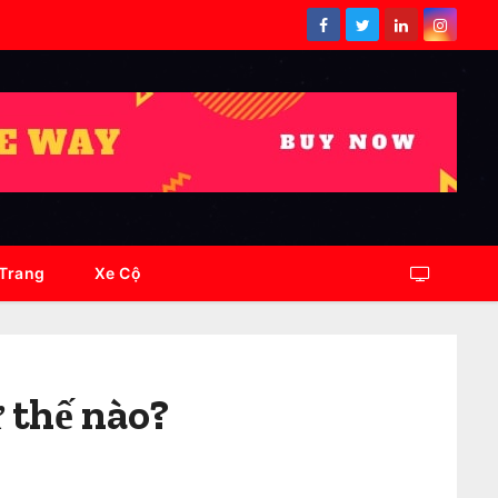
 Trang
Xe Cộ
ư thế nào?