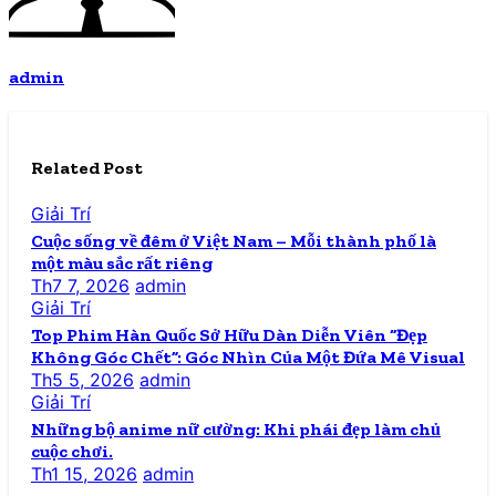
admin
Related Post
Giải Trí
Cuộc sống về đêm ở Việt Nam – Mỗi thành phố là
một màu sắc rất riêng
Th7 7, 2026
admin
Giải Trí
Top Phim Hàn Quốc Sở Hữu Dàn Diễn Viên “Đẹp
Không Góc Chết”: Góc Nhìn Của Một Đứa Mê Visual
Th5 5, 2026
admin
Giải Trí
Những bộ anime nữ cường: Khi phái đẹp làm chủ
cuộc chơi.
Th1 15, 2026
admin