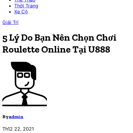
Thời Trang
Xe Cộ
Giải Trí
5 Lý Do Bạn Nên Chọn Chơi
Roulette Online Tại U888
By
admin
Th12 22, 2021