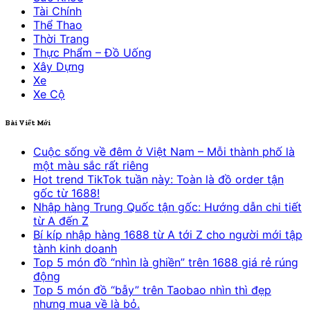
Tài Chính
Thể Thao
Thời Trang
Thực Phẩm – Đồ Uống
Xây Dựng
Xe
Xe Cộ
Bài Viết Mới
Cuộc sống về đêm ở Việt Nam – Mỗi thành phố là
một màu sắc rất riêng
Hot trend TikTok tuần này: Toàn là đồ order tận
gốc từ 1688!
Nhập hàng Trung Quốc tận gốc: Hướng dẫn chi tiết
từ A đến Z
Bí kíp nhập hàng 1688 từ A tới Z cho người mới tập
tành kinh doanh
Top 5 món đồ “nhìn là ghiền” trên 1688 giá rẻ rúng
động
Top 5 món đồ “bẫy” trên Taobao nhìn thì đẹp
nhưng mua về là bỏ.