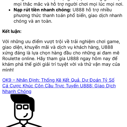
mọi thắc mắc và hỗ trợ người chơi mọi lúc mọi nơi.
Nạp rút tiền nhanh chóng:
U888 hỗ trợ nhiều
phương thức thanh toán phổ biến, giao dịch nhanh
chóng và an toàn.
Kết luận:
Với những ưu điểm vượt trội về trải nghiệm chơi game,
giao diện, khuyến mãi và dịch vụ khách hàng, U888
xứng đáng là lựa chọn hàng đầu cho những ai đam mê
Roulette online. Hãy tham gia U888 ngay hôm nay để
khám phá thế giới giải trí tuyệt vời và thử vận may của
mình!
Điều
OK9 – Nhận Định: Thống Kê Kết Quả, Dự Đoán Tỷ Số
Cá Cược Khúc Côn Cầu Trực Tuyến U888: Giao Dịch
hướng
Nhanh Chóng
bài
viết