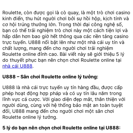
Roulette, còn được gọi là cò quay, là một trò chơi casino
kinh điển, thu hút người chơi bởi sự hồi hộp, kịch tính và
cơ hội trúng thưởng lớn. Trong thời đại công nghệ số,
bạn có thể trải nghiệm trò chơi này một cách tiện lợi và
hấp dẫn hơn bao giờ hết thông qua các nền tảng casino
trực tuyến. U888 nổi bật lên như một nhà cái uy tín và
chất lượng, mang đến cho người chơi trải nghiệm
Roulette online đỉnh cao. Bài viết này sẽ giới thiệu 5 lý
do thuyết phục bạn nên chọn chơi Roulette online tại
nhà cái U888
.
U888 – Sân chơi Roulette online lý tưởng:
U888 là nhà cái trực tuyến uy tín hàng đầu, được cấp
phép hoạt động hợp pháp và có uy tín lâu năm trong
lĩnh vực cá cược. Với giao diện đẹp mắt, thân thiện với
người dùng, cùng với hệ thống bảo mật an toàn tuyệt
đối, U888 mang đến cho người chơi một sân chơi
Roulette online lý tưởng.
5 lý do bạn nên chọn chơi Roulette online tại U888: