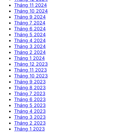
Tháng 11 2024
Tháng 10 2024
Tháng 9 2024
Tháng 7 2024
Tháng 6 2024
Tháng 5 2024
Tháng 4 2024
Tháng 3 2024
Tháng 2 2024
Tháng 1 2024
Tháng 12 2023
Tháng 11 2023
Tháng 10 2023
Tháng 9 2023
Tháng 8 2023
Tháng 7 2023
Tháng 6 2023
Tháng 5 2023
Tháng 4 2023
Tháng 3 2023
Tháng 2 2023
Tháng 1 2023