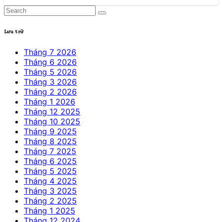
Lưu trữ
Tháng 7 2026
Tháng 6 2026
Tháng 5 2026
Tháng 3 2026
Tháng 2 2026
Tháng 1 2026
Tháng 12 2025
Tháng 10 2025
Tháng 9 2025
Tháng 8 2025
Tháng 7 2025
Tháng 6 2025
Tháng 5 2025
Tháng 4 2025
Tháng 3 2025
Tháng 2 2025
Tháng 1 2025
Tháng 12 2024