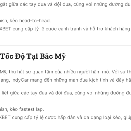
ắt giữa các tay đua và đội đua, cùng với những đường đu
ish, kèo head-to-head.
BET cung cấp tỷ lệ cược cạnh tranh và hỗ trợ khách hàng
 Tốc Độ Tại Bắc Mỹ
c Mỹ, thu hút sự quan tâm của nhiều người hâm mộ. Với sự t
ạng, IndyCar mang đến những màn đua kịch tính và đầy hấ
 liệt giữa các tay đua và đội đua, cùng với những đường đ
sh, kèo fastest lap.
BET cung cấp tỷ lệ cược hấp dẫn và đa dạng loại kèo, giú