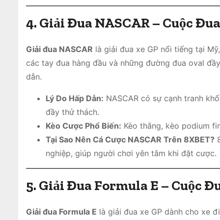
4. Giải Đua NASCAR – Cuộc Đu
Giải đua NASCAR
là giải đua xe GP nổi tiếng tại M
các tay đua hàng đầu và những đường đua oval đầ
dẫn.
Lý Do Hấp Dẫn:
NASCAR có sự cạnh tranh khốc 
đầy thử thách.
Kèo Cược Phổ Biến:
Kèo thắng, kèo podium fin
Tại Sao Nên Cá Cược NASCAR Trên 8XBET?
8
nghiệp, giúp người chơi yên tâm khi đặt cược.
5. Giải Đua Formula E – Cuộc Đ
Giải đua Formula E
là giải đua xe GP dành cho xe đ