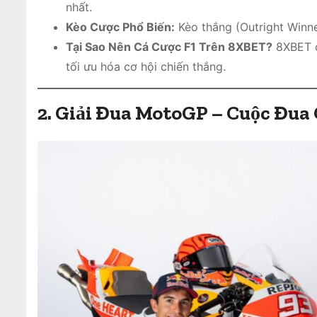
nhất.
Kèo Cược Phổ Biến:
Kèo thắng (Outright Winner
Tại Sao Nên Cá Cược F1 Trên 8XBET?
8XBET c
tối ưu hóa cơ hội chiến thắng.
2. Giải Đua MotoGP – Cuộc Đu