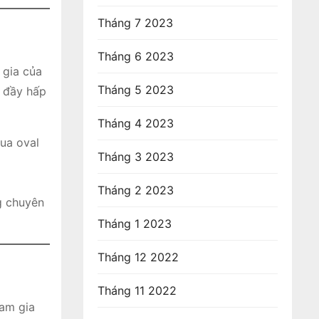
Tháng 7 2023
Tháng 6 2023
 gia của
Tháng 5 2023
 đầy hấp
Tháng 4 2023
ua oval
Tháng 3 2023
Tháng 2 2023
g chuyên
Tháng 1 2023
Tháng 12 2022
Tháng 11 2022
ham gia