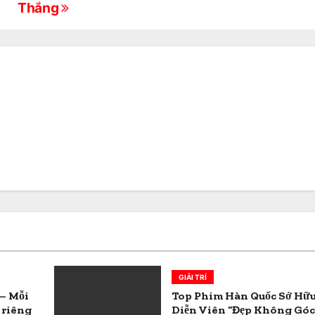
Thắng
GIẢI TRÍ
 – Mỗi
Top Phim Hàn Quốc Sở Hữ
 riêng
Diễn Viên “Đẹp Không Góc