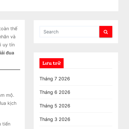
toàn thế
nhãn và
 uy tín
iải đua
Lưu trữ
Tháng 7 2026
Tháng 6 2026
hâm mộ.
đua kịch
Tháng 5 2026
Tháng 3 2026
 tiến