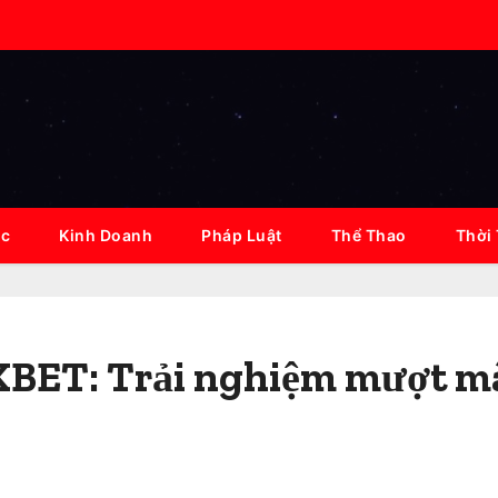
ục
Kinh Doanh
Pháp Luật
Thể Thao
Thời
8XBET: Trải nghiệm mượt mà