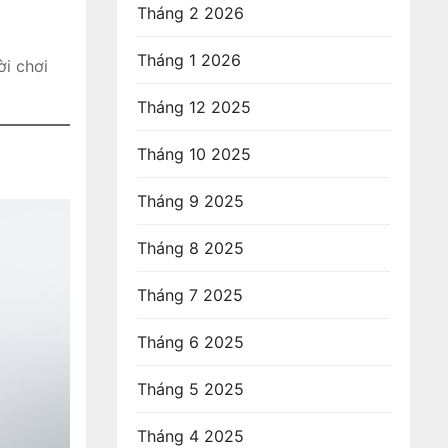
Tháng 2 2026
Tháng 1 2026
ời chơi
Tháng 12 2025
Tháng 10 2025
Tháng 9 2025
Tháng 8 2025
Tháng 7 2025
Tháng 6 2025
Tháng 5 2025
Tháng 4 2025