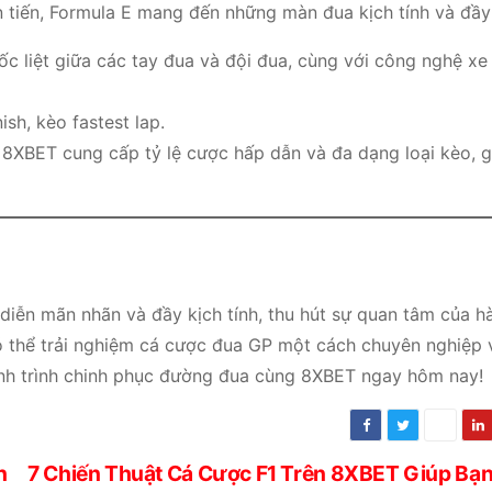
n tiến, Formula E mang đến những màn đua kịch tính và đầy
c liệt giữa các tay đua và đội đua, cùng với công nghệ xe 
sh, kèo fastest lap.
8XBET cung cấp tỷ lệ cược hấp dẫn và đa dạng loại kèo, g
iễn mãn nhãn và đầy kịch tính, thu hút sự quan tâm của hà
ó thể trải nghiệm cá cược đua GP một cách chuyên nghiệp 
hành trình chinh phục đường đua cùng 8XBET ngay hôm nay!
n
7 Chiến Thuật Cá Cược F1 Trên 8XBET Giúp Bạ